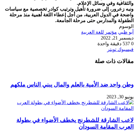
والثقافية وفي وسائل الإعلام.
ونبه زعرور، إلى ضرورة تأهيل وترتيب كوادر تخصصية مع سياسات
واضحة في الدول العربية، من أجل إعطاء اللغة أهمية منذ مرحلة
الطفولة والمدارس حتى مرحلة الجامعة.
الوسوم
أبو ظبي
مؤتمر للغة العربية
ديسمبر 21, 2022
0
537
دقيقة واحدة
طباعة
لينكدإن
مشاركة
بينتيريست
فيسبوك
تويتر
عبر
مقالات ذات صلة
البريد
وطن واحد ضد الأمية بالعلم والمال يبني الناس ملكهم
يونيو 30, 2023
لاعب الشارقة للشطرنج يخطف الأضواء في بطولة
العرب المقامة السودان