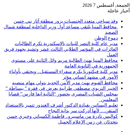
الجمعة, أغسطس 7 2026
أخبار عاجلة
وفد سياحي متعدد الجنسيات يزور منطقة آثار بني حسن
محافظ المنيا يلتقي مساعد أول وزير الداخلية لمنطقة شمال
الصعيد
دموع الوطن
مدير عام كلية النصر للبنات بالإسكندرية تكرم الطالبات
الفائزات في المؤتمر الطلابي الثالث عشر وتشيد بجهود فريق
العمل
محافظ المنيا يهنئ الطالبة مريم وائل الثانية على مستوى
الجمهورية في الثانوية العامة
مدير كلية فيكتوريا يكرم سفراء المستقبل.. ويحتفي بأولياء
الأمور في مشهد إنساني مؤثر
محافظ الفيوم يهنئ مدير الأمن الجديد بتولي مهام منصبه
الخبير التربوي مصطفى طرابية يعرض فى فقرة ” ببساطة ”
بمجلس الشباب المصرى بحضور “النائبة ايفا فارس” قضايا
المعلمين
تعليم البساتين بقيادة الدكتور أشرف الغندور تتميز بالاستعداد
المتقن… لأنها أدركت سر بداية النجاح
كواليس نادرة من ماسبيرو.. فاطمة الكسباني وخيري حسن
يتحدثان عن زمن الإعلام الجميل
إضافة