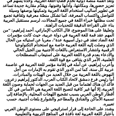
وتعدّ القمة منصة دولية تخدم قضايا اللغة العربية، وحدثا يسهم في
تعزيز حضورها، ومكانتها، وآدابها وفنونها، ويقدّم مقاربة جديدة تساعد
في تطوير أساليب استخدام اللغة العربية وتمكينها بوصفها وسيلة
للتواصل واكتساب المعرفة، كما تشكل منصّة معرفية وثقافية تجمع
تحت مظلّتها خبراء اللغة في جميع المجالات، لرسم مستقبل العربية
بناء على القراءة الدقيقة للتحديات الراهنة.
وتعليقا على هذا الموضوع، قال الكاتب الإماراتي، أحمد إبراهيم: “من
المهم عقد قمة للغة العربية في دولة عربية، حيث كانت مؤتمرات
لغة الضاد تعقد في دول آسيوية عدة”، معربا عن استيائه من الحال
الذي وصلت إليه اللغة العربية خاصة مع استخدام التكنولوجيا
الرقمية وانتشار الاستعراض باللغات الأجنبية بين الجيل الحالي
والادعاء بعدم قدرة اللغة العربية على استيعاب المصطلحات
العلمية، الأمر الذي يتنافى مع قوة اللغة.
وأعرب إبراهيم، عن أمله في إقامة مؤتمر للغة العربية في عاصمة
عربية كل سنة، كما ثمن الدور الذي تقوم به الإمارات من أجل
النهوض باللغة العربية من خلال العديد من الهيئات والمبادرات.
أما رئيس فرع دمشق لاتحاد الكتاب العرب، الدكتور إبراهيم زعرور،
فأكد أن هناك اهتماما من قبل العديد من الجهات لحماية وصون اللغة
العربية، إلا أنها غير كافية لتصبح اللغة العربية هي الأساس في كل
أقطار الوطن العربي بسبب تشجيع اللهجات المحلية، بالإضافة إلى
تسمية الأماكن والفنادق والمطاعم والشوارع بلغات أجنبية. حسب
تعبيره.
وشدد على الحاجة إلى قرار استراتيجي على مستوى الوطن العربي
باعتبار اللغة العربية لغة نافذة في المناهج التربوية والتعليمية