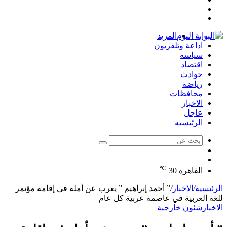
مقال
عمود
تسجيل
عشوائي
جانبي
الدخول
المزيد
اذاعة وتلفزيون
سياسه
اقتصاد
حوادث
رياضة
محافظات
الاخبار
عاجل
الرئيسيه
بحث
الوضع
عن
مقال
المظلم
℃
عشوائي
القاهره
30
الرئيسية
/
الاخبار
/
” أحمد إبراهيم ” يعرب عن أمله في إقامة مؤتمر
للغة العربية في عاصمة عربية كل عام
الاخبار
شئون خارجية