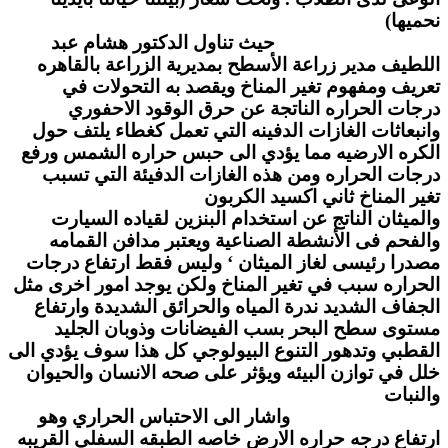
نحميها)
حيث تناول الدكتور هشام عبد
اللطيف مدير زراعة الأسطح بمديرية الزراعة بالقاهره
تعريف ومفهوم تغير المناخ ويقصد به التحولات في
درجات الحراره الناتجة عن حرق الوقود الاحفوري
وانبعاثات الغازات الدفينه التي تعمل كغطاء يلتف حول
الكره الارضيه مما يؤدي الى حبس حراره الشمس ورفع
درجات الحراره ومن هذه الغازات الدفيئة التي تسبب
تغير المناخ ثاني اكسيد الكربون
والميثان الناتج عن استخدام البنزين لقياده السيارت
والفحم فى الأنشطة الصناعية ويعتبر مدافن القمامه
مصدرا رئيسى لغاز الميثان ‘ وليس فقط ارتفاع درجات
الحراره سبب في تغير المناخ ولكن يوجد امور اخرى مثل
الجفاف الشديد ندرة المياه والحرائق الشديدة وارتفاع
مستوى سطح البحر بسب الفيضانات وذوبان الجليد
القطبي وتدهور التنوع البيولوجي كل هذا سوف يؤدي الى
خلل في توازن البيئه ويؤثر على صحه الانسان والحيوان
والنبات
واشار الى الاحتباس الحراري وهو
ارتفاع درجه حراره الارض خاصه الطبقه السفلي القريبه