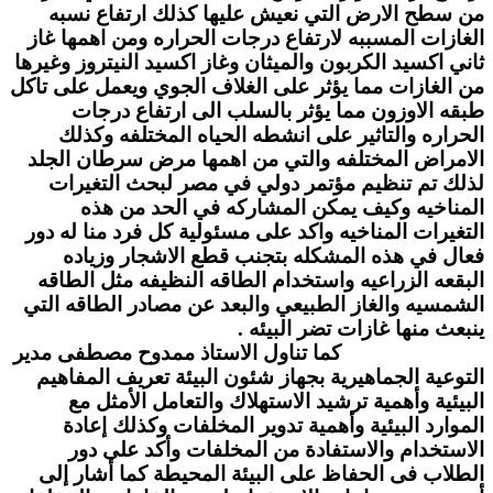
من سطح الارض التي نعيش عليها كذلك ارتفاع نسبه
الغازات المسببه لارتفاع درجات الحراره ومن اهمها غاز
ثاني اكسيد الكربون والميثان وغاز اكسيد النيتروز وغيرها
من الغازات مما يؤثر على الغلاف الجوي ويعمل على تاكل
طبقه الاوزون مما يؤثر بالسلب الى ارتفاع درجات
الحراره والتاثير على انشطه الحياه المختلفه وكذلك
الامراض المختلفه والتي من اهمها مرض سرطان الجلد
لذلك تم تنظيم مؤتمر دولي في مصر لبحث التغيرات
المناخيه وكيف يمكن المشاركه في الحد من هذه
التغيرات المناخيه واكد على مسئولية كل فرد منا له دور
فعال في هذه المشكله بتجنب قطع الاشجار وزياده
البقعه الزراعيه واستخدام الطاقه النظيفه مثل الطاقه
الشمسيه والغاز الطبيعي والبعد عن مصادر الطاقه التي
ينبعث منها غازات تضر البيئه .
كما تناول الاستاذ ممدوح مصطفى مدير
التوعية الجماهيرية بجهاز شئون البيئة تعريف المفاهيم
البيئية وأهمية ترشيد الاستهلاك والتعامل الأمثل مع
الموارد البيئية وأهمية تدوير المخلفات وكذلك إعادة
الاستخدام والاستفادة من المخلفات وأكد على دور
الطلاب فى الحفاظ على البيئة المحيطة كما أشار إلى