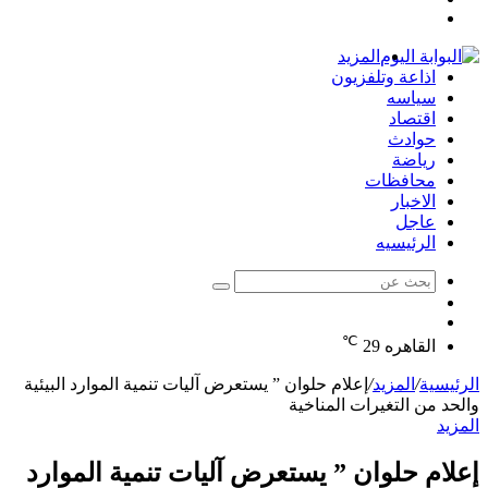
تسجيل
عشوائي
جانبي
الدخول
المزيد
اذاعة وتلفزيون
سياسه
اقتصاد
حوادث
رياضة
محافظات
الاخبار
عاجل
الرئيسيه
بحث
الوضع
عن
مقال
المظلم
℃
عشوائي
القاهره
29
الرئيسية
/
المزيد
/
إعلام حلوان ” يستعرض آليات تنمية الموارد البيئية
والحد من التغيرات المناخية
المزيد
إعلام حلوان ” يستعرض آليات تنمية الموارد