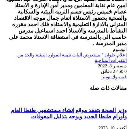
امين عام نقابة المعلمين ومدير أمن الإدارة و الاستاذ
عصام خميس رئيس قسم التربيه البيئيه والسكانية
والصحية بحضور الاستاذة انعام جمال موجه الاقتصاد
المنزلى بالادارة التعليمية والاستاذه فلك احمد مقرره
النشاط بالمدرسه والاستاذ احمد اسماعيل مدرس
حاسب الى بالمدرسة فى استضافة الاستاذ محمد على
مدير المدرسة .
الوسوم
إعلام حلوان " يستعرض آليات
تنمية الموارد البيئية والحد من
التغيرات المناخية
ديسمبر 8, 2022
0
450
2 دقائق
طباعة
لينكدإن
مشاركة
بينتيريست
فيسبوك
تويتر
عبر
مقالات ذات صلة
البريد
وزير الصحة يتفقد موقع إنشاء مستشفيي طنطا العام
وأورام طنطا الجديد ويوجه بتذليل المعوقات
أكتوبر 10, 2023