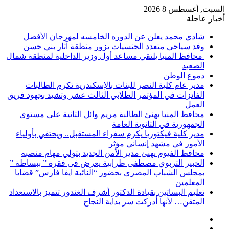
السبت, أغسطس 8 2026
أخبار عاجلة
شادي محمد يعلن عن الدوره الخامسه لمهرجان الأفضل
وفد سياحي متعدد الجنسيات يزور منطقة آثار بني حسن
محافظ المنيا يلتقي مساعد أول وزير الداخلية لمنطقة شمال
الصعيد
دموع الوطن
مدير عام كلية النصر للبنات بالإسكندرية تكرم الطالبات
الفائزات في المؤتمر الطلابي الثالث عشر وتشيد بجهود فريق
العمل
محافظ المنيا يهنئ الطالبة مريم وائل الثانية على مستوى
الجمهورية في الثانوية العامة
مدير كلية فيكتوريا يكرم سفراء المستقبل.. ويحتفي بأولياء
الأمور في مشهد إنساني مؤثر
محافظ الفيوم يهنئ مدير الأمن الجديد بتولي مهام منصبه
الخبير التربوي مصطفى طرابية يعرض فى فقرة ” ببساطة ”
بمجلس الشباب المصرى بحضور “النائبة ايفا فارس” قضايا
المعلمين
تعليم البساتين بقيادة الدكتور أشرف الغندور تتميز بالاستعداد
المتقن… لأنها أدركت سر بداية النجاح
إضافة
مقال
عمود