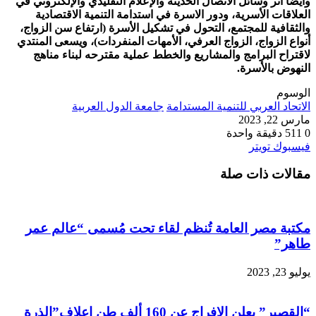
وايضا أثر وسائل الاتصال الحديثة والإعلام التقليدي والإلكتروني في
العلاقات الأسرية، ودور الاسرة في استدامة التنمية الاقتصادية
والثقافية للمجتمع، التحول في تشكيل الأسرة (ارتفاع سن الزواج،
أنواع الزواج، الزواج العرفي، الأمهات المنفردات)، ويسعى المنتدي
لاقتراح البرامج والمشاريع والخطط عملية مقترحه لبناء مناهج
النهوض بالأسرة.
الوسوم
الاتحاد العربي للتنمية المستدامة
جامعة الدول العربية
مارس 22, 2023
0
511
دقيقة واحدة
طباعة
لينكدإن
مشاركة
بينتيريست
فيسبوك
تويتر
عبر
مقالات ذات صلة
البريد
مكتبة مصر العامة تُنظم لقاء تحت مُسمى “عالم عمر
طاهر”
يوليو 23, 2023
“القصير” يعلن الإفراج عن 160 ألف طن اعلاف”الذرة