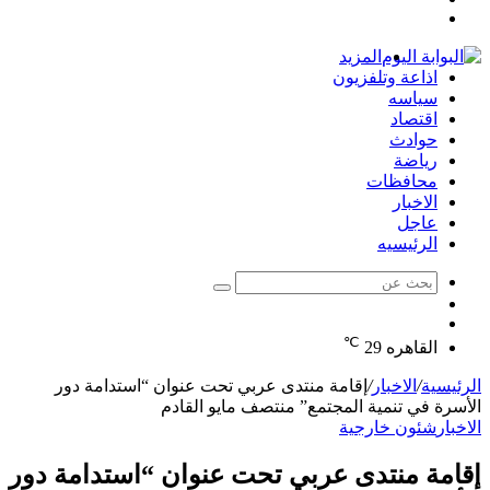
تسجيل
عشوائي
جانبي
الدخول
المزيد
اذاعة وتلفزيون
سياسه
اقتصاد
حوادث
رياضة
محافظات
الاخبار
عاجل
الرئيسيه
بحث
الوضع
عن
مقال
المظلم
℃
عشوائي
القاهره
29
الرئيسية
/
الاخبار
/
إقامة منتدى عربي تحت عنوان “استدامة دور
الأسرة في تنمية المجتمع” منتصف مايو القادم
الاخبار
شئون خارجية
إقامة منتدى عربي تحت عنوان “استدامة دور