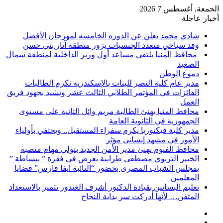
الجمعة, أغسطس 7 2026
أخبار عاجلة
شادي محمد يعلن عن الدوره الخامسه لمهرجان الأفضل
وفد سياحي متعدد الجنسيات يزور منطقة آثار بني حسن
محافظ المنيا يلتقي مساعد أول وزير الداخلية لمنطقة شمال
الصعيد
دموع الوطن
مدير عام كلية النصر للبنات بالإسكندرية تكرم الطالبات
الفائزات في المؤتمر الطلابي الثالث عشر وتشيد بجهود فريق
العمل
محافظ المنيا يهنئ الطالبة مريم وائل الثانية على مستوى
الجمهورية في الثانوية العامة
مدير كلية فيكتوريا يكرم سفراء المستقبل.. ويحتفي بأولياء
الأمور في مشهد إنساني مؤثر
محافظ الفيوم يهنئ مدير الأمن الجديد بتولي مهام منصبه
الخبير التربوي مصطفى طرابية يعرض فى فقرة ” ببساطة ”
بمجلس الشباب المصرى بحضور “النائبة ايفا فارس” قضايا
المعلمين
تعليم البساتين بقيادة الدكتور أشرف الغندور تتميز بالاستعداد
المتقن… لأنها أدركت سر بداية النجاح
إضافة
مقال
عمود