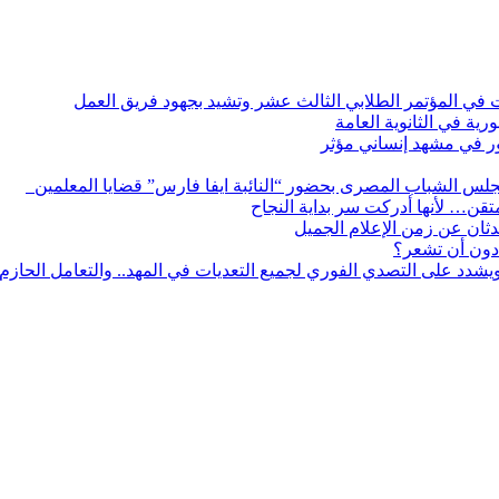
ات في المؤتمر الطلابي الثالث عشر وتشيد بجهود فريق العمل
رية في الثانوية العامة
مور في مشهد إنساني مؤثر
لس الشباب المصرى بحضور “النائبة ايفا فارس” قضايا المعلمين
لمتقن… لأنها أدركت سر بداية النجاح
ثان عن زمن الإعلام الجميل
دون أن تشعر؟
يشدد على التصدي الفوري لجميع التعديات في المهد.. والتعامل الحازم م