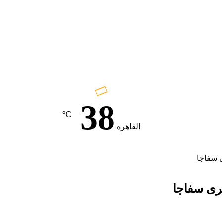
38
℃
القاهره
ى سفاجا
قرى سفاجا