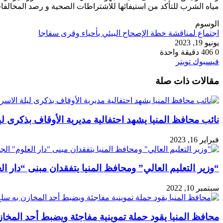
مياه الشرب للتأكد من استيفائها للاشتراطات الصحية و رصد المخالفات
الوسوم
اجتماع لمناقشة خطة الإصحاح البيئي بأحياء وقرى سفاجا
يونيو 19, 2023
0
406
دقيقة واحدة
طباعة
لينكدإن
مشاركة
بينتيريست
فيسبوك
تويتر
عبر
مقالات ذات صلة
البريد
نائب محافظ المنيا يشهد احتفالية مديرية الأوقاف بذكرى لي
فبراير 16, 2023
“وزير التعليم العالي” ومحافظ المنيا يتفقدان مبنى “دار ال
سبتمبر 10, 2022
محافظ المنيا يقود حملة تموينية مفاجئة ويضبط أحد المخاز