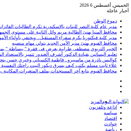
الخميس, أغسطس 6 2026
أخبار عاجلة
دموع الوطن
مدير عام كلية النصر للبنات بالإسكندرية تكرم الطالبات الفائز
محافظ المنيا يهنئ الطالبة مريم وائل الثانية على مستوى الجمهو
مدير كلية فيكتوريا يكرم سفراء المستقبل.. ويحتفي بأولياء الأ
محافظ الفيوم يهنئ مدير الأمن الجديد بتولي مهام منصبه
الخبير التربوي مصطفى طرابية يعرض فى فقرة ” ببساطة ” بمج
تعليم البساتين بقيادة الدكتور أشرف الغندور تتميز بالاستعداد ا
كواليس نادرة من ماسبيرو.. فاطمة الكسباني وخيري حسن يتحد
علاء ثابت مسلم يكتب كيف يسرق ديكور البيت راحتك النفسية 
محافظ الفيوم يتابع آخر المستجدات بملف المتغيرات المكانية ،و
إضافة
مقال
عمود
تسجيل
عشوائي
جانبي
الدخول
المزيد
اذاعة وتلفزيون
سياسه
اقتصاد
حوادث
رياضة