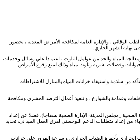
ب الوقائي ، والإدارة العامة لمكافحة الأمراض المعدية ، بحضور
عالجة المياه والحد من عوامل التلوث ، اعتمادا علي وسائل وخدمات
وانات وفضلات بشرية وتلوث مياه وذلك لمنع وقوع الأمراض
د من سلامة واستيفاء خزانات المياه بالمنازل للاشتراطات
خلفات وقمامة بالشوارع ، و تنفيذ أعمال الترصد الحشري ومكافحة
أمراض- صحة البيئة – الثقافة الصحية _مجلس المدينة- الإدارة الصحية بسفاجا)، فضلا عن إعداد
تهاء من إعداد متطلبات الدعم اللوجستي لفرق العمل الميداني، تحديد
ب الحراري بأجهزة الضباب الحراري، و سرعة المرور على خزانات