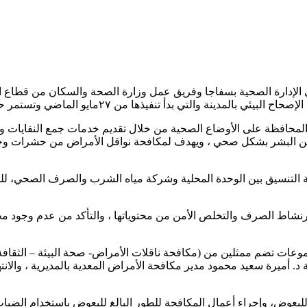
 الإدارة الصحية بسفاجا وفريق عمل وزارة الصحة والسكان من قطاع الط
ي بدأ تنفيذها من ٢٧مايو الماضي وتستمر حتى نهاية الشهر الجاري.
المحافظة على الأوضاع الصحية من خلال تقديم خدمات جمع النفايات وم
عن البشر بشكل صحي ، ويهدف لمكافحة نواقل الأمراض من حشرات وحي
التنسيق بين الوحدة المحلية وشركة مياه الشرب والصرف الصحي، للتأك
رنشاط الصرف والتخلص الأمن من محتوياتها ، والتأكد من عدم وجود م
نبها أكدت الدكتورة نرمين أنه تم تقسيم فريق العمل إلى ٦ مجموعات تضم ممثلين من (مكافحة ناقلات ال
 د. أميرة سعید محمود مدير مكافحة الأمراض المعدية بالمديرية ، والان
لبعوض، وإجراء أعمال المكافحة للطور البالغ للبعوض باستخدام الضبا