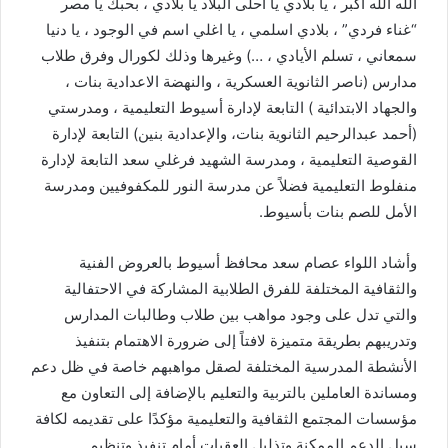
الله الله أكبر ، يا بلادي يا أحلى البلاد يا بلادي ، بحبك يا مصر
“غناء فردي” ، بلادي اسلمي ، يا اغلي اسم في الوجود ، يا دنيا
سمعاني ، تسلم الأيادي ، …) وغيرها وذلك لكورال وفرق طلاب
مدارس (ناصر الثانوية العسكرية ، والنهضة الاعدادية بنات ،
والجهاد الابتدائية ) التابعة لإدارة أسيوط التعليمية ، ومدرستي
(أحمد عبدالرحيم الثانوية بنات، والإعدادية بنين) التابعة لإدارة
القوصية التعليمية ، ومدرسة الشهيد فرغلي سعد التابعة لإدارة
منفلوط التعليمية فضلاً عن مدرسة النور للمكفوفيين ومدرسة
الأمل للصم بنات بأسيوط.
وأشاد اللواء عصام سعد محافظ أسيوط بالعروض الفنية
والثقافية المختلفة للفرق الطلابية المشاركة في الاحتفالية
والتي تدل على وجود مواهب بين طلاب وطالبات المدارس
وتدريبهم بطريقة متميزة لافتاً إلى ضرورة الاهتمام بتنفيذ
الأنشطة المدرسية المختلفة لصقل مواهبهم خاصة في ظل دعم
ومساندة العاملين بالتربية والتعليم بالإضافة إلى التعاون مع
مؤسسات المجتمع الثقافية والتعليمية مؤكدًا على تقديمه لكافة
سبل الدعم الممكنة وتذليل العقبات أمام تنفيذ وتنظيم