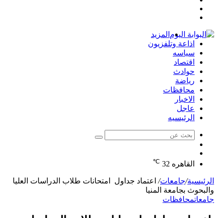
مقال
عمود
تسجيل
عشوائي
جانبي
الدخول
المزيد
اذاعة وتلفزيون
سياسه
اقتصاد
حوادث
رياضة
محافظات
الاخبار
عاجل
الرئيسيه
بحث
الوضع
عن
مقال
المظلم
℃
عشوائي
القاهره
32
الرئيسية
/
جامعات
/
اعتماد جداول امتحانات طلاب الدراسات العليا
والبحوث بجامعة المنيا
جامعات
محافظات