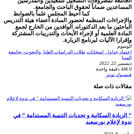
الجامعة لمصروفات التسجيل للمعيدين والمدرسين
المساعدين ضماناً لحقوق الباحث والجامعة.
كما أحيط المجلس علماً بالضوابط
والإجراءات المنظمة لحضور السادة أعضاء هيئة التدريس
الباحثين ما بعد الدكتوراه، الوافدين من الخارج لجمع
المادة العلمية أو لإجراء الأبحاث والتدريبات المشتركة
وإقرارا الآليات لبرنامج الزيارة.
الوسوم
اعتماد جداول امتحانات
طلاب الدراسات العليا والبحوث- بجامعة
المنيا
ديسمبر 22, 2022
0
446
دقيقة واحدة
طباعة
لينكدإن
مشاركة
بينتيريست
فيسبوك
تويتر
عبر
مقالات ذات صلة
البريد
” الزيادة السكانية و تحديات التنمية المستدامة ” في
ندوة لإعلام بورسعيد
مارس 8, 2023