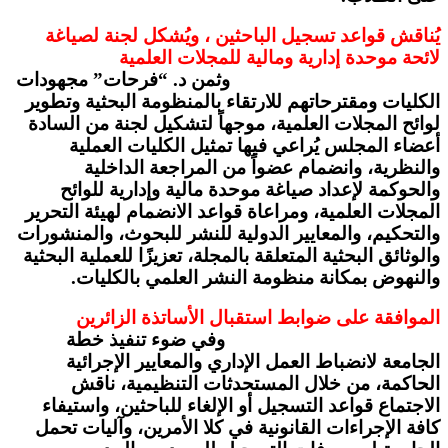
يُناقش قواعد تسجيل الباحثين ، ويُشكل لجنة لصياغة
لائحة موحدة إدارية ومالية للمجلات العلمية
وثمن د. “فرحات” مجهودات
الكليات ومقترحاتهم للارتقاء بالمنظومة البحثية وتطوير
لوائح المجلات العلمية، موجهاً لتشكيل لجنة من السادة
أعضاء المجلس يُراعي فيها تمثيل الكليات العملية
والنظرية، وانضمام عضواً من المراجعة الداخلية
والحوكمة لإعداد صياغة موحدة مالية وإدارية للوائح
المجلات العلمية، ومراعاة قواعد الانضمام لهيئة التحرير
والتحكيم، والمعايير الدولية للنشر للبحوث، والمنشورات
والوثائق البحثية المتعلقة بالمجلة، تعزيزًا للعملية البحثية
والنهوض بمكانة منظومة النشر العلمي بالكليات.
الموافقة على ضوابط استقبال الأساتذة الزائرين
وفي ضوء تنفيذ خطة
الجامعة لانضباط العمل الإداري والمعايير الإجرائية
الحاكمة، من خلال المستحدثات التنظيمية، ناقش
الاجتماع قواعد التسجيل أو الإلغاء للباحثين، واستيفاء
كافة الإجراءات القانونية في كلا الأمرين، وآليات تحمل