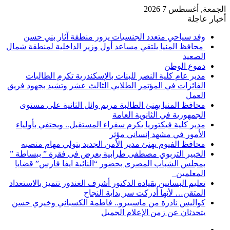
الجمعة, أغسطس 7 2026
أخبار عاجلة
وفد سياحي متعدد الجنسيات يزور منطقة آثار بني حسن
محافظ المنيا يلتقي مساعد أول وزير الداخلية لمنطقة شمال
الصعيد
دموع الوطن
مدير عام كلية النصر للبنات بالإسكندرية تكرم الطالبات
الفائزات في المؤتمر الطلابي الثالث عشر وتشيد بجهود فريق
العمل
محافظ المنيا يهنئ الطالبة مريم وائل الثانية على مستوى
الجمهورية في الثانوية العامة
مدير كلية فيكتوريا يكرم سفراء المستقبل.. ويحتفي بأولياء
الأمور في مشهد إنساني مؤثر
محافظ الفيوم يهنئ مدير الأمن الجديد بتولي مهام منصبه
الخبير التربوي مصطفى طرابية يعرض فى فقرة ” ببساطة ”
بمجلس الشباب المصرى بحضور “النائبة ايفا فارس” قضايا
المعلمين
تعليم البساتين بقيادة الدكتور أشرف الغندور تتميز بالاستعداد
المتقن… لأنها أدركت سر بداية النجاح
كواليس نادرة من ماسبيرو.. فاطمة الكسباني وخيري حسن
يتحدثان عن زمن الإعلام الجميل
إضافة