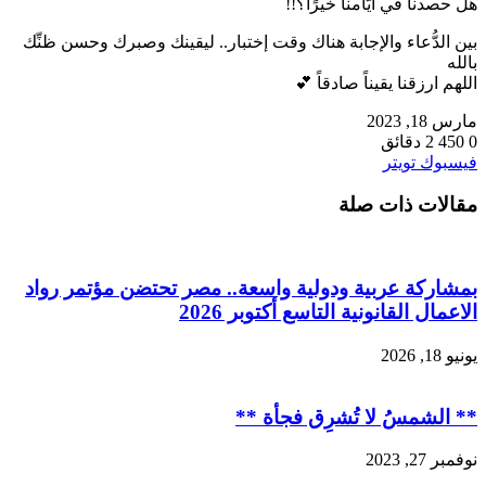
هل حصدنا في أيّامنا خيرًا؟!!
بين الدُّعاء والإجابة هناك وقت إختبار.. ليقينك وصبرك وحسن ظنِّك
بالله
اللهم ارزقنا يقيناً صادقاً 💕
مارس 18, 2023
0
450
2 دقائق
طباعة
لينكدإن
مشاركة
بينتيريست
فيسبوك
تويتر
عبر
مقالات ذات صلة
البريد
بمشاركة عربية ودولية واسعة.. مصر تحتضن مؤتمر رواد
الاعمال القانونية التاسع أكتوبر 2026
يونيو 18, 2026
** الشمسُ لا تُشرِق فجأة **
نوفمبر 27, 2023