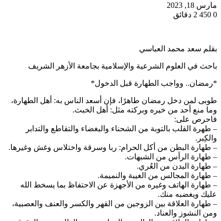
مارس 18, 2023
0
450
2 دقائق
بقلم سعد محمد العباسي
باحث في العلوم الشرعية والإسلامية بجامعة الأزهر الشريف
*رمضان.. وواجب الطهارة قبل الدخول*
طوبى لمن دخل رمضان طاهرًا، فإن أسعد الناس به: أهل الطهارة،
وما منع أحد من خيره وبركته مثل: أهل الخبث.
فاحرص على:
– طهرة القلب بالتوبة من الشحناء والبغضاء والتقاطع والتدابر
والكِبر.
– طهارة البطن من أكل الحرام: ربا وسرقة واختلاس وغش وغيرها.
– طهارة الرأس من الشبهات.
– طهارة البدن من العُري.
– طهارة المجالس من الغيبة والنميمة.
– طهارة الهاتف وغيره من الأجهزة عن الاحتفاظ بما يسخط الله
عليك ويغضبه منك.
– طهارة العلاقة بين الزوجين من القهر والكسر والعنف والعصبية،
ومن النشوز والعناد.