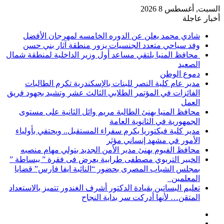
السبت, أغسطس 8 2026
أخبار عاجلة
شادي محمد يعلن عن الدوره الخامسه لمهرجان الأفضل
وفد سياحي متعدد الجنسيات يزور منطقة آثار بني حسن
محافظ المنيا يلتقي مساعد أول وزير الداخلية لمنطقة شمال
الصعيد
دموع الوطن
مدير عام كلية النصر للبنات بالإسكندرية تكرم الطالبات
الفائزات في المؤتمر الطلابي الثالث عشر وتشيد بجهود فريق
العمل
محافظ المنيا يهنئ الطالبة مريم وائل الثانية على مستوى
الجمهورية في الثانوية العامة
مدير كلية فيكتوريا يكرم سفراء المستقبل.. ويحتفي بأولياء
الأمور في مشهد إنساني مؤثر
محافظ الفيوم يهنئ مدير الأمن الجديد بتولي مهام منصبه
الخبير التربوي مصطفى طرابية يعرض فى فقرة ” ببساطة ”
بمجلس الشباب المصرى بحضور “النائبة ايفا فارس” قضايا
المعلمين
تعليم البساتين بقيادة الدكتور أشرف الغندور تتميز بالاستعداد
المتقن… لأنها أدركت سر بداية النجاح
إضافة
مقال
عمود