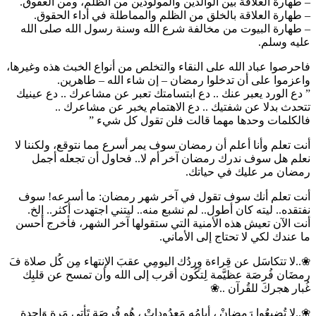
– طهارة العلاقة بين الوالدين والمولودين من الظلم، ومن العقوق.
– طهارة العلاقة بالخلق من الظلم والمماطلة في أداء الحقوق.
– طهارة البيوت من مخالفة شرع الله وسنة رسول الله صلى الله
عليه وسلم.
فاحرصوا عباد الله على النقاء والتخلص من أنواع الخبث هذه وغيرها،
واعزموا على أن تدخلوا رمضان – إن شاء الله – طاهرين.
” دع الورد يعبر عنك .. دع ابتسامتك تعبر عن مشاعرك .. دع عينيك
تتحدث بدلا عن شفتيك .. دع الاهتمام يخبر عن مشاعرك ..
فالكلمات وحدها مهما قالت فلن تقول كل شيء ”
أنت تعلم وأنا أعلم أن رمضان سوف يمر أسرع مما نتوقع، ولكننا لا
نعلم هل سوف ندرك رمضان آخر أم لا.. فحاول أن تجعله أجمل
رمضان مر عليك في حياتك.
أنت تعلم أنك سوف تقول في آخر شهر رمضان: ما أسرعه! سوف
نفتقده.. ليته كان أطول.. لم نشبع منه.. ليتني اجتهدت أكثر.. إلخ.
أنت الآن تعيش هذه الأمنية التي ستقولها آخر الشهر، فأخرج أحسن
ما عندك لكي لا تحتاج إلى الأماني.
❀..لا تتكاسَل عن قِراءة وِردُك اليومِي عقبَ الإنتهاء مِن كُل صلاة فَ
رمضَان فُرصَة عظيَّمة لِتكُون أقرب إلى الله وأن تمسح عن قلبِك
غُبار هجركَ للقُرآن ..❀
❀..لا تُضيعُوا رَمضانْ ، أيامُه مَعدُوداتْ ، هُو فُرصَة تَأتي مَرة وَاحِدة