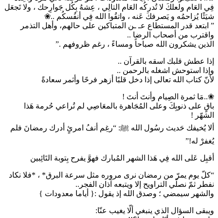
فِي العَام ولعلكَ لا تُدركُه العَام التالِي ، عِشهُ بِكُل جَوارِحك ، ولا تَجعَل
شيَئًا يُزاحمُه و يَصرفكَ عَنه ، واتقُوا الله فِي أنفُسكُم ..❀
” ابتعد قدر المستطاع عـ ـن المتباكين على حالهم، وأهل التذمر
واقترب من أصحاب الرضا ..
الذين يشكرون الله صباحاً ومساءً ، رغم ظروفهم .”
إذا عطش قلبك اسقه بالقرآن ..
وإذا استوحش اشغله بالرحمن ..
لأنّ كتاب الله تعالى إذا دخل قلبًا أزهر فرحًا وأثمر سعادةً
❀..مَا ثمرة الصِيام وأنتَ أنتَ !
‏باقٍ على ذنوبِكَ وعلى المُجَاهرة بالمعَاصِي لم تُراعي حُرمة هَذا
الشهّر !
‏ألا يُخيفك حَديث رسُول الله ﷺ: “رغِم أنفُ امرئٍ أدرك رمضانَ فلم
يُغفرْ له!”
‏أقبِل عَلى الله فِي هَذا الشهر المُبارك فهوَّ يفرح بِتوبة التَائِبين
“كلّ يوم يمرّ من رمضان نرى مروره مثل سرعة البرق* ، *فلا نكاد
نفطر ثمّ نصلّي التراويح إلا ويتبعه آذان الفجر..
والشهر سيمضي ؛ وصدق الله إذ يقول :{ أياما معدودات }
ويبقى السؤال الذي ينبغي ألّا يغيب عنّا: