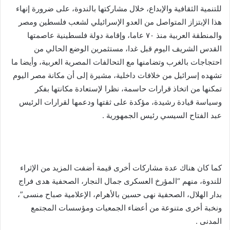
للتنمية الثقافية والإبداع، خلال مشاركتها بالندوة، على ضرورة إنهاء
هذا الإبتزاز المتواصل من العدو الإسرائيلي لشعب فلسطين ومصر
والمنطقة العربية منذ ٧٠ عاما، وإقامة دولة فلسطينية عاصمتها
القدس الشريف اليوم قبل غدا، مستثمرين الوضع الحالي من
احتجاجات بالغرب وتضامنها مع التحالفات المصرية العربية، وأيضا ما
تشهده إسرائيل من خلافات داخلية، مشيرة إلى أن مكانة مصر اليوم
تمكنها من اتخاذ قرارات حاسمة، نظرا لإستعادة مكانتها بفكر
وسياسة قيادة رشيدة، مؤكدة على ثقتها ودعمها لقرارات الرئيس
عبد الفتاح السيسي رئيس الجمهورية .
كما كان هناك عدة مشاركات أخرى قيمة أضفت المزيد من الإثراء
للندوة، منهم “المؤرخ العسكرى جمال النجار، الصحفية هدى فراج
بدار الهلال، الصحفية نهى حسين بالأهرام، الإعلامية صباح منسى”،
ونخبة أخرى متنوعة من أعضاء الجمعيات ومؤسسات المجتمع
المدنى .