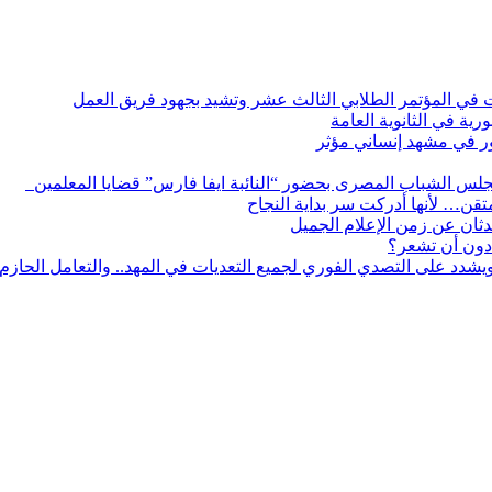
ات في المؤتمر الطلابي الثالث عشر وتشيد بجهود فريق العمل
رية في الثانوية العامة
مور في مشهد إنساني مؤثر
لس الشباب المصرى بحضور “النائبة ايفا فارس” قضايا المعلمين
لمتقن… لأنها أدركت سر بداية النجاح
ثان عن زمن الإعلام الجميل
دون أن تشعر؟
يشدد على التصدي الفوري لجميع التعديات في المهد.. والتعامل الحازم م