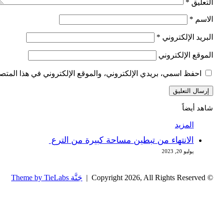
التعليق
*
الاسم
*
البريد الإلكتروني
*
الموقع الإلكتروني
احفظ اسمي، بريدي الإلكتروني، والموقع الإلكتروني في هذا المتصف
شاهد أيضاً
إغلاق
المزيد
الانتهاء من تبطين مساحة كبيرة من الترع
يوليو 20, 2023
© Copyright 2026, All Rights Reserved |
جَنَّة Theme by TieLabs
زر
تويتر
تيلقرام
واتساب
فيسبوك
الذهاب
إلى