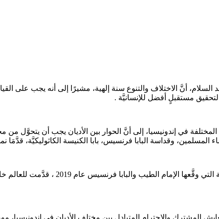
سلام، أنَّ الاختلاف والتنوع سنة إلهية، مشيرًا إلى أنه يجب على القياد
 لتحقيق مستقبلٍ أفضل للإنسانيَّة .
ت والرموز وممثلي الأديان المختلفة في إندونيسيا، إلى أنَّ الحوار بين الأديان يجب أ
سلمين، وقداسة البابا فرنسيس، بابا الكنيسة الكاثوليكيَّة، قدَّمَا نموذ
وقال المستشار عبد السلام إنَّ وثيقة أبوظبي ا
لتَّعايش المشترك والاحترام المتبادل بين مختلِفِ الأديان في إندونيسيا