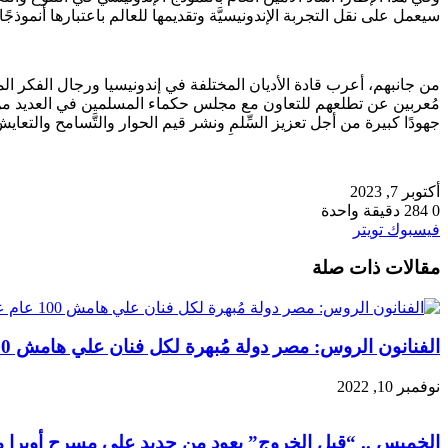
سيعمل على نقل التجربة الإندونيسيَّة وتقديمها للعالم باعتبارها أنموذجًا يُ
من جانبهم، أعرب قادة الأديان المختلفة في إندونيسيا ورجال الفكر ال
مُعربين عن تطلعهم للتعاون مع مجلس حكماء المسلمين في العديد من ا
جهودًا كبيرة من أجل تعزيز السِّلمِ ونشر قيم الحوار والتَّسامح والتعايش 
أكتوبر 7, 2023
0
284
دقيقة واحدة
طباعة
لينكدإن
مشاركة
بينتيريست
فيسبوك
تويتر
عبر
مقالات ذات صلة
البريد
الفنانون الروس: مصر دولة مُبهرة لكل فنان علي هامش 100 عام علي توت عنخ امون
نوفمبر 10, 2022
الخميس .. “قبل الخروج” يعود من جديد علي مسرح أوبرا