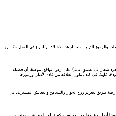
ات والرموز الدينية استثمار هذا الاختلاف والتنوع في العمل معًا من
ن يتحوَّل من مجرد شعار إلى تطبيقٍ عمليٍّ على أرض الواقع، موضحًا أن فضيلة
جًا مُلهمًا في كيف تكون العلاقة بين قادة الأديان ورموزها .
لتَّاريخية للأخوَّة الإنسانيَّة التي وقَّعها الإمام الطيب والبابا فرنسيس عام 2019 ، قدَّمت للعالم خارطةَ طريق لتعزيز روح الحوار والتسامح والتعايش المشترك، في
، موضحًا أن الفرع الإقليمي لمجلس حكماء المسلمين في إندونيسيا