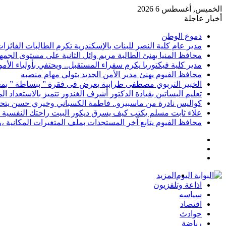
الخميس, أغسطس 6 2026
أخبار عاجلة
دموع الوطن
مدير عام كلية النصر للبنات بالإسكندرية تكرم الطالبات الفائز
محافظ المنيا يهنئ الطالبة مريم وائل الثانية على مستوى الجمهو
مدير كلية فيكتوريا يكرم سفراء المستقبل.. ويحتفي بأولياء الأ
محافظ الفيوم يهنئ مدير الأمن الجديد بتولي مهام منصبه
الخبير التربوي مصطفى طرابية يعرض فى فقرة ” ببساطة ” بمج
تعليم البساتين بقيادة الدكتور أشرف الغندور تتميز بالاستعداد ا
كواليس نادرة من ماسبيرو.. فاطمة الكسباني وخيري حسن يتحد
علاء ثابت مسلم يكتب كيف يسرق ديكور البيت راحتك النفسية 
محافظ الفيوم يتابع آخر المستجدات بملف المتغيرات المكانية ،و
إضافة
مقال
عمود
تسجيل
عشوائي
جانبي
الدخول
المزيد
اذاعة وتلفزيون
سياسه
اقتصاد
حوادث
رياضة