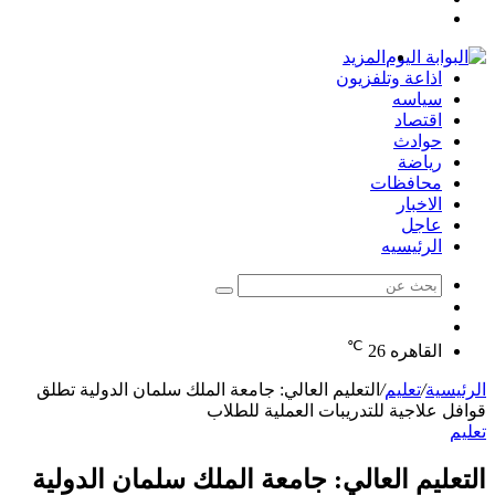
تسجيل
عشوائي
جانبي
الدخول
المزيد
اذاعة وتلفزيون
سياسه
اقتصاد
حوادث
رياضة
محافظات
الاخبار
عاجل
الرئيسيه
بحث
الوضع
عن
مقال
المظلم
℃
عشوائي
القاهره
26
الرئيسية
/
تعليم
/
التعليم العالي: جامعة الملك سلمان الدولية تطلق
قوافل علاجية للتدريبات العملية للطلاب
تعليم
التعليم العالي: جامعة الملك سلمان الدولية