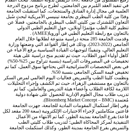
في تنفيذ العقد المُبرم بين الجامعتين، لطرح برنامج مزدوج الدرجة
العلمية في مجال إدارة الفنادق والمنتجعات، كما استقبلت الجامعة
وفدًا من كلية الطب البيطري بجامعة تينيسي الأمريكية لبحث سُبل
التعاون المُشترك بين كليتي الطب البيطري بالجامعتين، فضلًا عن
تنظيم كلية الطب مؤتمرًا أونلاين، حول التعليم الطبي الدولي
بالتعاون مع رابطة التعليم الطبي في أوروبا(AMEE) .
وقدمت الجامعة 285 منحة دراسية متنوعة لطلابها خلال العام
الجامعي (2022-2023)، وذلك في إطار القواعد التي وضعتها وزارة
التعليم العالي، وتنفيذًا لتوجيهات القيادة السياسية برفع الأعباء عن
كاهل أولياء أمور الطلاب، حيث تم تقديم منح دراسية على هيئة
تخفيضات في المصروفات الدراسية (بنسبة تتراوح بين 25%-50%)
في بعض التخصصات الاستراتيجية التي يحتاجها سوق العمل، كما تم
تخفيض قيمة السكن الجامعي بنسبة 50%.
ونظمت كليتا الطب والتمريض فعاليات اليوم العالمي لمرض السكر
بالتعاون مع مستشفى الزهراء، حيث تم الكشف وإجراء التحليلات
اللازمة لكافة الطلاب وأعضاء هيئة التدريس والعاملين، كما تم
تدريب طلاب مجال العلوم الإدارية للحصول على شهادة دولية
مُعتمدة (Bloomberg Market Concept – BMC).
وفي إطار استكمال المقومات المادية للجامعة، جهزت الجامعة
قاعتين متكاملتين لإجراء الاختبارات الإلكترونية (سعة 200 مقعد لكل
قاعة) بفرع الجامعة بمدينة الطور، كما تم الانتهاء من الأعمال
التنفيذية لمركز المحاكاة الطبي؛ لتدريب طلاب كليتي الطب
والتمريض بفرع الجامعة بمدينة الطور، وكذلك استكملت الجامعة