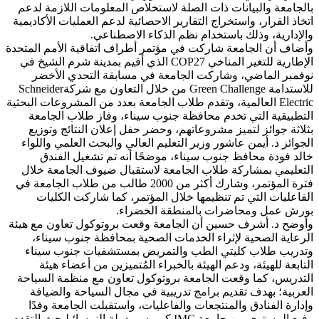
بالجامعة والبيانات ذات الصلة لاستخلاص المعلومات اللازمة لدعم
اتخاذ القرار، واستخراج التقارير الاحصائية لدعم العمليات الأكاديمية
والإدارية، وذلك باستخدام نظم الذكاء الاصطناعي.
وأضاف أن الجامعة شاركت في مؤتمر أطراف اتفاقية الأمم المتحدة
الإطارية للتغير المناخي COP27 الذي أقيم بمدينة شرم الشيخ في
نوفمبر الماضي، وشاركت الجامعة في مسابقة التحدي الأخضر
للاستدامة Green Challenge من خلال التعاون مع شركةSchneider
Electric العالمية، وتقدم طلاب الجامعة بعدد من المشروعات البحثية
التطبيقية التي تخدم محافظة جنوب سيناء، وفاز طلاب الجامعة
بثلاثة جوائز لتميز مشروعاتهم، وحضر حفل إعلان النتائج وتوزيع
الجوائز د. أيمن عاشور وزير التعليم العالي والبحث العلمي واللواء
خالد فودة محافظ جنوب سيناء، موضحًا أنه تم تشغيل الفندق
التعليمي بمشاركة طلاب الجامعة لاستقبال ضيوف الجامعة خلال
فترة المؤتمر، وشارك أكثر من 2000 طالب من طلاب الجامعة في
الفاعليات التي تم تنظيمها خلال المؤتمر، كما شاركت الكليات
بورش عمل ومحاضرات بالمنطقة الخضراء.
وأوضح د. أشرف حسين أن الجامعة وقعت بروتوكول تعاون مع هيئة
الرعاية الصحية لإثراء الخدمات الصحية بمحافظة جنوب سيناء،
وتدريب طلاب كليتي الطب والتمريض بمستشفيات جنوب سيناء
التابعة للهيئة، ودعم الهيئة بالخبراء المُتميزين من أعضاء هيئة
التدريس، كما وقعت الجامعة بروتوكول تعاون مع منظمة السياحة
العربية؛ بهدف تقديم برامج تدريبية في مجال السياحة والضيافة
وإدارة الفنادق والمنتجعات والفاعليات، واستقبلت الجامعة وفدًا
رفيع المستوى من جامعة IMC كريمس بدولة النمسا؛ لبحث التقدم