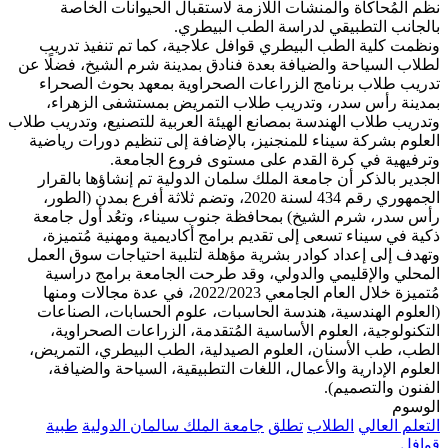
نظم المُحاكاة والمنشآت اللازمة لاستقبال الحيوانات الخاصة
بالجانب التطبيقي لدراسة الطب البيطري.
ونظمت كلية الطب البيطري قوافل علاجية، كما تم تنفيذ تدريب
لطلاب السياحة والضيافة بعدة فنادق بمدينة شرم الشيخ، فضلًا عن
تدريب طلاب برنامج الزراعات الصحراوية بمعهد بحوث الصحراء
بمدينة رأس سدر، وتدريب طلاب التمريض بمستشفى الزهراء،
وتدريب طلاب الهندسة بمصانع الهيئة العربية للتصنيع، وتدريب طلاب
العلوم بشركة سيناء للمنجنيز، بالإضافة إلى تنظيم دورات رياضية
وترفيهية في كرة القدم على مستوى فروع الجامعة.
الجدير بالذكر أن جامعة الملك سلمان الدولية تم إنشاؤها بالقرار
الجمهوري رقم 434 لسنة 2020، وتضم ثلاثة أفرع بمدن (الطور،
رأس سدر، شرم الشيخ) بمحافظة جنوب سيناء، وتعُد أول جامعة
ذكية في سيناء تسعى إلى تقديم برامج أكاديمية ومهنية مُتميزة،
وتهدف إلى إعداد كوادر بشرية مؤهلة لتلبية احتياجات سوق العمل
المحلي والإقليمي والدولي، وقد طرحت الجامعة برامج دراسية
مُتميزة خلال العام الجامعي 2022/2023، في عدة مجالات ومنها
(العلوم الهندسية، هندسة الحاسبات، علوم الحسابات، الصناعات
التكنولوجية، العلوم الأساسية المُتقدمة، الزراعات الصحراوية،
الطب، طب الأسنان، العلوم الصيدلية، الطب البيطري، التمريض،
العلوم الإدارية والأعمال، اللغات التطبيقية، السياحة والضيافة،
الفنون والتصميم).
الوسوم
التعلم العالي
الطلاب
تطلق
جامعة الملك سالمان الدولية
طبية
قوافل