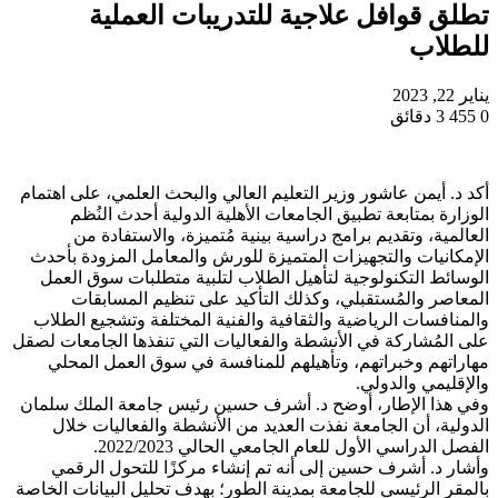
تطلق قوافل علاجية للتدريبات العملية
للطلاب
يناير 22, 2023
0
455
3 دقائق
أكد د. أيمن عاشور وزير التعليم العالي والبحث العلمي، على اهتمام
الوزارة بمتابعة تطبيق الجامعات الأهلية الدولية أحدث النُظم
العالمية، وتقديم برامج دراسية بينية مُتميزة، والاستفادة من
الإمكانيات والتجهيزات المتميزة للورش والمعامل المزودة بأحدث
الوسائط التكنولوجية لتأهيل الطلاب لتلبية متطلبات سوق العمل
المعاصر والمُستقبلي، وكذلك التأكيد على تنظيم المسابقات
والمنافسات الرياضية والثقافية والفنية المختلفة وتشجيع الطلاب
على المُشاركة في الأنشطة والفعاليات التي تنفذها الجامعات لصقل
مهاراتهم وخبراتهم، وتأهيلهم للمنافسة في سوق العمل المحلي
والإقليمي والدولي.
وفي هذا الإطار، أوضح د. أشرف حسين رئيس جامعة الملك سلمان
الدولية، أن الجامعة نفذت العديد من الأنشطة والفعاليات خلال
الفصل الدراسي الأول للعام الجامعي الحالي 2022/2023.
وأشار د. أشرف حسين إلى أنه تم إنشاء مركزًا للتحول الرقمي
بالمقر الرئيسي للجامعة بمدينة الطور؛ بهدف تحليل البيانات الخاصة