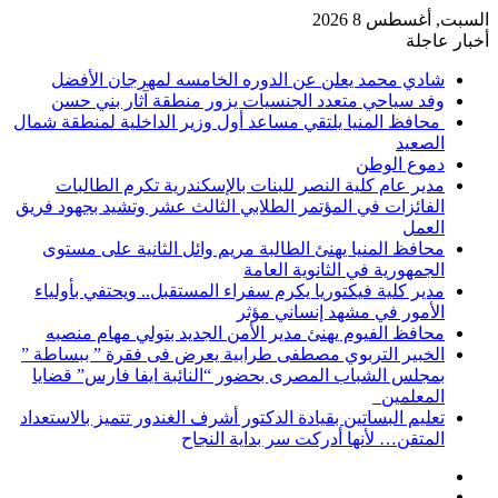
السبت, أغسطس 8 2026
أخبار عاجلة
شادي محمد يعلن عن الدوره الخامسه لمهرجان الأفضل
وفد سياحي متعدد الجنسيات يزور منطقة آثار بني حسن
محافظ المنيا يلتقي مساعد أول وزير الداخلية لمنطقة شمال
الصعيد
دموع الوطن
مدير عام كلية النصر للبنات بالإسكندرية تكرم الطالبات
الفائزات في المؤتمر الطلابي الثالث عشر وتشيد بجهود فريق
العمل
محافظ المنيا يهنئ الطالبة مريم وائل الثانية على مستوى
الجمهورية في الثانوية العامة
مدير كلية فيكتوريا يكرم سفراء المستقبل.. ويحتفي بأولياء
الأمور في مشهد إنساني مؤثر
محافظ الفيوم يهنئ مدير الأمن الجديد بتولي مهام منصبه
الخبير التربوي مصطفى طرابية يعرض فى فقرة ” ببساطة ”
بمجلس الشباب المصرى بحضور “النائبة ايفا فارس” قضايا
المعلمين
تعليم البساتين بقيادة الدكتور أشرف الغندور تتميز بالاستعداد
المتقن… لأنها أدركت سر بداية النجاح
إضافة
مقال
عمود