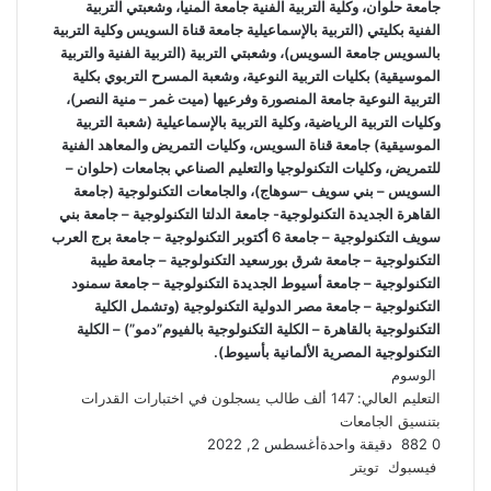
جامعة حلوان، وكلية التربية الفنية جامعة المنيا، وشعبتي التربية
الفنية بكليتي (التربية بالإسماعيلية جامعة قناة السويس وكلية التربية
بالسويس جامعة السويس)، وشعبتي التربية (التربية الفنية والتربية
الموسيقية) بكليات التربية النوعية، وشعبة المسرح التربوي بكلية
التربية النوعية جامعة المنصورة وفرعيها (ميت غمر – منية النصر)،
وكليات التربية الرياضية، وكلية التربية بالإسماعيلية (شعبة التربية
الموسيقية) جامعة قناة السويس، وكليات التمريض والمعاهد الفنية
للتمريض، وكليات التكنولوجيا والتعليم الصناعي بجامعات (حلوان –
السويس – بني سويف –سوهاج)، والجامعات التكنولوجية (جامعة
القاهرة الجديدة التكنولوجية- جامعة الدلتا التكنولوجية – جامعة بني
سويف التكنولوجية – جامعة 6 أكتوبر التكنولوجية – جامعة برج العرب
التكنولوجية – جامعة شرق بورسعيد التكنولوجية – جامعة طيبة
التكنولوجية – جامعة أسيوط الجديدة التكنولوجية – جامعة سمنود
التكنولوجية – جامعة مصر الدولية التكنولوجية (وتشمل الكلية
التكنولوجية بالقاهرة – الكلية التكنولوجية بالفيوم”دمو”) – الكلية
التكنولوجية المصرية الألمانية بأسيوط).
الوسوم
التعليم العالي: 147 ألف طالب يسجلون في اختبارات القدرات
بتنسيق الجامعات
0
882
دقيقة واحدة
أغسطس 2, 2022
لينكدإن
طباعة
مشاركة
بينتيريست
فيسبوك
تويتر
عبر