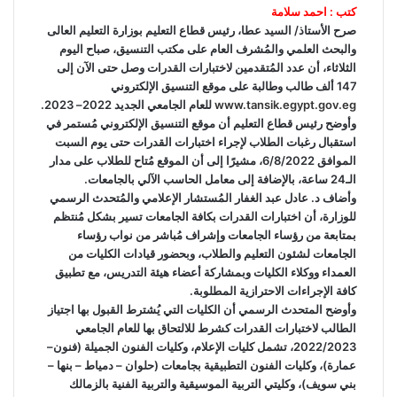
كتب : احمد سلامة
صرح الأستاذ/ السيد عطا، رئيس قطاع التعليم بوزارة التعليم العالى
والبحث العلمي والمُشرف العام على مكتب التنسيق، صباح اليوم
الثلاثاء، أن عدد المُتقدمين لاختبارات القدرات وصل حتى الآن إلى
147 ألف طالب وطالبة على موقع التنسيق الإلكتروني
www.tansik.egypt.gov.eg
للعام الجامعي الجديد 2022– 2023.
وأوضح رئيس قطاع التعليم أن موقع التنسيق الإلكتروني مُستمر في
استقبال رغبات الطلاب لإجراء اختبارات القدرات حتى يوم السبت
الموافق 6/8/2022، مشيرًا إلى أن الموقع مُتاح للطلاب على مدار
الـ24 ساعة، بالإضافة إلى معامل الحاسب الآلي بالجامعات.
وأضاف د. عادل عبد الغفار المُستشار الإعلامي والمُتحدث الرسمي
للوزارة، أن اختبارات القدرات بكافة الجامعات تسير بشكل مُنتظم
بمتابعة من رؤساء الجامعات وإشراف مُباشر من نواب رؤساء
الجامعات لشئون التعليم والطلاب، وبحضور قيادات الكليات من
العمداء ووكلاء الكليات وبمشاركة أعضاء هيئة التدريس، مع تطبيق
كافة الإجراءات الاحترازية المطلوبة.
وأوضح المتحدث الرسمي أن الكليات التي يُشترط القبول بها اجتياز
الطالب لاختبارات القدرات كشرط للالتحاق بها للعام الجامعي
2022/2023، تشمل كليات الإعلام، وكليات الفنون الجميلة (فنون–
عمارة)، وكليات الفنون التطبيقية بجامعات (حلوان – دمياط – بنها –
بني سويف)، وكليتي التربية الموسيقية والتربية الفنية بالزمالك