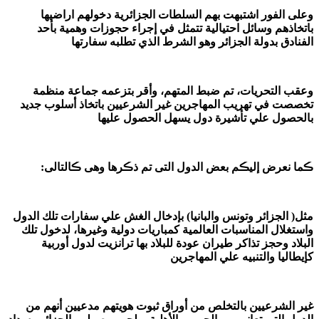
وعلى الفور اشتبهت بهم السلطات الجزائرية دخولهم اراضيها
باتخاذهم وسائل احتيالية تتمثل في إجراء حجوزات وهمية بأحد
الفنادق بدولة الجزائر وهو الشرط الذي تطلبه سفارتها
وعقب التحريات، تم ضبط المتهم، وأقر بتزعمه جماعة منظمة
تخصصت في تهريب المهاجرين غير الشرعيين باتخاذ أسلوب جديد
بالحصول علي تأشيرة دول يسهل الحصول عليها
ڪما نعرض إليڪم بعض الدول التى تم ذڪرها وهى ڪالتالى:
مثل( الجزائر وتونس والبانيا) بإدخال الغش علي سفارات تلك الدول
واستغلال المناسبات العالمية كمباريات دولية وغيرها، لدخول تلك
البلاد وحجز تذاكر طيران عودة للبلاد بها ترانزيت لدول أوربية
كإيطاليا والتنبيه علي المهاجرين
غير الشرعيين بالتخلص من أوراق ثبوت هويتهم مدعيين أنهم من