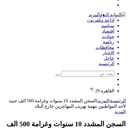
تسجيل
عشوائي
جانبي
الدخول
المزيد
اذاعة وتلفزيون
سياسه
اقتصاد
حوادث
رياضة
محافظات
الاخبار
عاجل
الرئيسيه
بحث
الوضع
عن
مقال
المظلم
℃
عشوائي
القاهره
29
الرئيسية
/
المزيد
/
السجن المشدد 10 سنوات وغرامة 500 الف جنيه
لأحد المواطنين بتهمة تهريب المهاجرين خارج البلاد
المزيد
السجن المشدد 10 سنوات وغرامة 500 الف