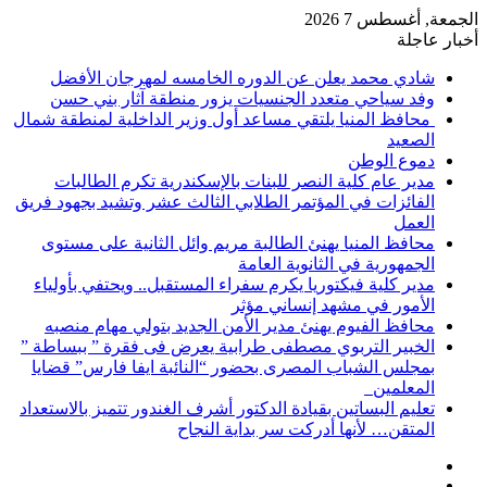
الجمعة, أغسطس 7 2026
أخبار عاجلة
شادي محمد يعلن عن الدوره الخامسه لمهرجان الأفضل
وفد سياحي متعدد الجنسيات يزور منطقة آثار بني حسن
محافظ المنيا يلتقي مساعد أول وزير الداخلية لمنطقة شمال
الصعيد
دموع الوطن
مدير عام كلية النصر للبنات بالإسكندرية تكرم الطالبات
الفائزات في المؤتمر الطلابي الثالث عشر وتشيد بجهود فريق
العمل
محافظ المنيا يهنئ الطالبة مريم وائل الثانية على مستوى
الجمهورية في الثانوية العامة
مدير كلية فيكتوريا يكرم سفراء المستقبل.. ويحتفي بأولياء
الأمور في مشهد إنساني مؤثر
محافظ الفيوم يهنئ مدير الأمن الجديد بتولي مهام منصبه
الخبير التربوي مصطفى طرابية يعرض فى فقرة ” ببساطة ”
بمجلس الشباب المصرى بحضور “النائبة ايفا فارس” قضايا
المعلمين
تعليم البساتين بقيادة الدكتور أشرف الغندور تتميز بالاستعداد
المتقن… لأنها أدركت سر بداية النجاح
إضافة
مقال
عمود