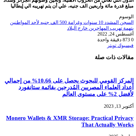
الدول التي تعاني من الحروب الأهلية، ولحين وصولهم الجزائر وسداد
مبلغ قدرة مائة وأربعين الف جنيه، علي أن يتم تهريبه الي إيطاليا
الوسوم
السجن المشدد 10 سنوات وغرامة 500 الف جنيه لأحد المواطنين
بتهمة تهريب المهاجرين خارج البلاد
أغسطس 24, 2022
0
873
دقيقة واحدة
طباعة
لينكدإن
مشاركة
بينتيريست
فيسبوك
تويتر
عبر
مقالات ذات صلة
البريد
المركز القومي للبحوث يحصل على 10.66% من إجمالي
أعداد العلماء المصريين المُدرجين بقائمة ستانفورد
لأفضل 2% على مستوى العالم
أكتوبر 13, 2023
Monero Wallets & XMR Storage: Practical Privacy
That Actually Works