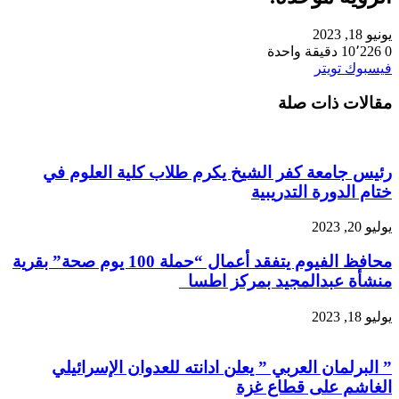
يونيو 18, 2023
0
10٬226
دقيقة واحدة
طباعة
لينكدإن
مشاركة
بينتيريست
فيسبوك
تويتر
عبر
مقالات ذات صلة
البريد
رئيس جامعة كفر الشيخ يكرم طلاب كلية العلوم في
ختام الدورة التدريبية
يوليو 20, 2023
محافظ الفيوم يتفقد أعمال “حملة 100 يوم صحة” بقرية
منشأة عبدالمجيد بمركز اطسا
يوليو 18, 2023
” البرلمان العربي ” يعلن ادانته للعدوان الإسرائيلي
الغاشم على قطاع غزة