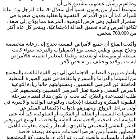
وظائفهم وسبل عيشهم، مشددة على أن
متوسط أعمار من يعانون نفسياً أقل بمعدّل 20 عامًا للرجل و15 عامًا
للمرأة، كما أن ذوي الأمراض النفسية والعقلية يجدون صعوبة في
استمرار التعليم وفي فرص التوظيف المربحة مما يؤدّي إلى ضعف
تكافؤ الفرص وعدم تحقيق العدالة الاجتماعيّة، وينتحر كل عام أكثر
من 700,000 شخص.
وأكدت القباج أن جميع الأمراض النفسية تحتاج إلى رعاية متخصصة
وعلاج نفسي وطبي حسب نوع الاضطراب والدرجة، سواء كانت
بسيطة أو متوسطة أو شديدة، وطبقاً للمعايير العلمية، فالأمراض
ليست موحّدة وتختلف من شخص لآخر.
وأشارت وزيرة التضامن الاجتماعي إلى دور القوة الناعمة بالمجتمع
من السينما والدراما والمسرح والثقافة فى تغيير الصورة النمطية
الخاطئة عن المرضي النفسيين، ومسئوليتهم حاليا زيادة التوعية
بالمرض النفسي وأهمية تقبل المرضي النفسيين وتشجيعهم على
طلب المساعدة والعلاج، كما يجب أن يكون هناك اهتمام بمرحلة
الطفولة المبكرة وبالتنشئة الإيجابية، وبالتوعية الوالدية والأسرية في
أولى مراحل الزواج، وتجهيزهم بأدوات الاكتشاف المبكر عن
الصعوبات النفسية أو العقلية أو الفكرية أو السلوكية، كما أنه على
المؤسسات الصحية والاجتماعية، العامة والخاصة، التوسع في توفير
الدعم النفسي المجتمعي والفردي، بأسعار رشيدة معقولة، لتأهيل
المصابين نفسياً ومن تعرضوا لصدمات متنوعة وبصفة خاصة
الأطفال والشباب، والحث على دعم الأقران والمشاركة المجتمعية