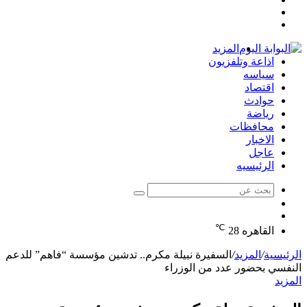
مقال
عمود
تسجيل
عشوائي
جانبي
الدخول
المزيد
اذاعة وتلفزيون
سياسه
اقتصاد
حوادث
رياضة
محافظات
الاخبار
عاجل
الرئيسيه
بحث
الوضع
عن
مقال
المظلم
℃
عشوائي
القاهره
28
الرئيسية
/
المزيد
/
السفيرة نبيلة مكرم.. تدشين مؤسسة “فاهم” للدعم
النفسي بحضور عدد من الوزراء
المزيد