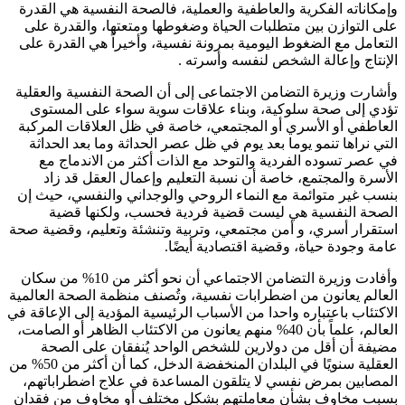
وإمكاناته الفكرية والعاطفية والعملية، فالصحة النفسية هي القدرة
على التوازن بين متطلبات الحياة وضغوطها ومتعتها، والقدرة على
التعامل مع الضغوط اليومية بمرونة نفسية، وأخيراً هي القدرة على
الإنتاج وإعالة الشخص لنفسه وأسرته .
وأشارت وزيرة التضامن الاجتماعى إلى أن الصحة النفسية والعقلية
تؤدي إلى صحة سلوكية، وبناء علاقات سوية سواء على المستوى
العاطفي أو الأسري أو المجتمعي، خاصة في ظل العلاقات المركبة
التي نراها تنمو يوما بعد يوم في ظل عصر الحداثة وما بعد الحداثة
في عصر تسوده الفردية والتوحد مع الذات أكثر من الاندماج مع
الأسرة والمجتمع، خاصة أن نسبة التعليم وإعمال العقل قد زاد
بنسب غير متوائمة مع النماء الروحي والوجداني والنفسي، حيث إن
الصحة النفسية هي ليست قضية فردية فحسب، ولكنها قضية
استقرار أسري، و أمن مجتمعي، وتربية وتنشئة وتعليم، وقضية صحة
عامة وجودة حياة، وقضية اقتصادية أيضًا.
وأفادت وزيرة التضامن الاجتماعي أن نحو أكثر من 10% من سكان
العالم يعانون من اضطرابات نفسية، وتُصنف منظمة الصحة العالمية
الاكتئاب باعتباره واحدا من الأسباب الرئيسية المؤدية إلى الإعاقة في
العالم، علماً بأن 40% منهم يعانون من الاكتئاب الظاهر أو الصامت،
مضيفة أن أقل من دولارين للشخص الواحد يُنفقان على الصحة
العقلية سنويًا في البلدان المنخفضة الدخل، كما أن أكثر من 50% من
المصابين بمرض نفسي لا يتلقون المساعدة في علاج اضطراباتهم،
بسبب مخاوف بشأن معاملتهم بشكل مختلف أو مخاوف من فقدان