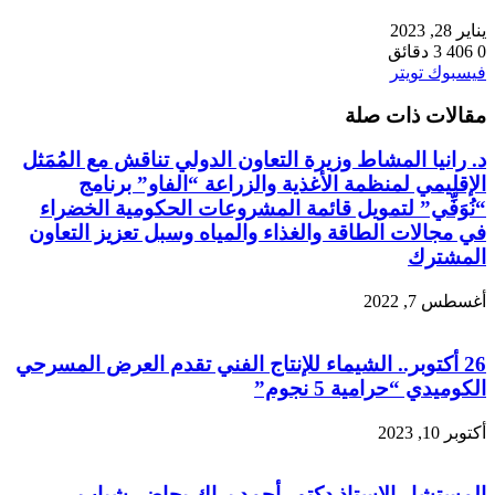
يناير 28, 2023
0
406
3 دقائق
طباعة
لينكدإن
مشاركة
بينتيريست
فيسبوك
تويتر
عبر
مقالات ذات صلة
البريد
د. رانيا المشاط وزيرة التعاون الدولي تناقش مع المُمَثل
الإقليمي لمنظمة الأغذية والزراعة “الفاو” برنامج
“نُوَفِّي” لتمويل قائمة المشروعات الحكومية الخضراء
في مجالات الطاقة والغذاء والمياه وسبل تعزيز التعاون
المشترك
أغسطس 7, 2022
26 أكتوبر.. الشيماء للإنتاج الفني تقدم العرض المسرحي
الكوميدي “حرامية 5 نجوم”
أكتوبر 10, 2023
المستشار الاستاذ دكتور أحمد براك يحاضر شباب