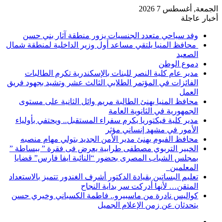
الجمعة, أغسطس 7 2026
أخبار عاجلة
وفد سياحي متعدد الجنسيات يزور منطقة آثار بني حسن
محافظ المنيا يلتقي مساعد أول وزير الداخلية لمنطقة شمال
الصعيد
دموع الوطن
مدير عام كلية النصر للبنات بالإسكندرية تكرم الطالبات
الفائزات في المؤتمر الطلابي الثالث عشر وتشيد بجهود فريق
العمل
محافظ المنيا يهنئ الطالبة مريم وائل الثانية على مستوى
الجمهورية في الثانوية العامة
مدير كلية فيكتوريا يكرم سفراء المستقبل.. ويحتفي بأولياء
الأمور في مشهد إنساني مؤثر
محافظ الفيوم يهنئ مدير الأمن الجديد بتولي مهام منصبه
الخبير التربوي مصطفى طرابية يعرض فى فقرة ” ببساطة ”
بمجلس الشباب المصرى بحضور “النائبة ايفا فارس” قضايا
المعلمين
تعليم البساتين بقيادة الدكتور أشرف الغندور تتميز بالاستعداد
المتقن… لأنها أدركت سر بداية النجاح
كواليس نادرة من ماسبيرو.. فاطمة الكسباني وخيري حسن
يتحدثان عن زمن الإعلام الجميل
إضافة