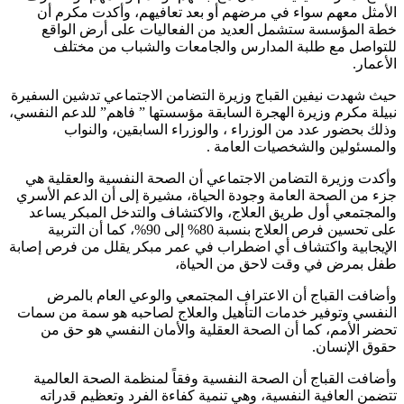
الأمثل معهم سواء في مرضهم أو بعد تعافيهم، وأكدت مكرم أن
خطة المؤسسة ستشمل العديد من الفعاليات على أرض الواقع
للتواصل مع طلبة المدارس والجامعات والشباب من مختلف
الأعمار.
حيث شهدت نيفين القباج وزيرة التضامن الاجتماعي تدشين السفيرة
نبيلة مكرم وزيرة الهجرة السابقة مؤسستها ” فاهم” للدعم النفسي،
وذلك بحضور عدد من الوزراء ، والوزراء السابقين، والنواب
والمسئولين والشخصيات العامة .
وأكدت وزيرة التضامن الاجتماعي أن الصحة النفسية والعقلية هي
جزء من الصحة العامة وجودة الحياة، مشيرة إلى أن الدعم الأسري
والمجتمعي أول طريق العلاج، والاكتشاف والتدخل المبكر يساعد
على تحسين فرص العلاج بنسبة 80% إلى 90%، كما أن التربية
الإيجابية واكتشاف أي اضطراب في عمر مبكر يقلل من فرص إصابة
طفل بمرض في وقت لاحق من الحياة،
وأضافت القباج أن الاعتراف المجتمعي والوعي العام بالمرض
النفسي وتوفير خدمات التأهيل والعلاج لصاحبه هو سمة من سمات
تحضر الأمم، كما أن الصحة العقلية والأمان النفسي هو حق من
حقوق الإنسان.
وأضافت القباج أن الصحة النفسية وفقاً لمنظمة الصحة العالمية
تتضمن العافية النفسية، وهي تنمية كفاءة الفرد وتعظيم قدراته