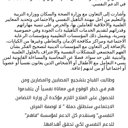
في الدعم النفسي.
وأشارت إلى التعاون مع وزارة الصحة والسكان ووزارة التربية
والتعليم من أجل مهننة التأهيل النفسي والاجتماعي وتحديد المعايير
العلمية والأخلاقية للعاملين بها، والحرص على تنمية مهاراتهم
وقدراتهم لتقديم الخدمات التأهيلية ذات الجودة وفي خصوصية
وسرية، ويشمل ذلك المؤسسات التعليمية ومؤسسات الرعاية
الاجتماعية ومراكز مكافحة الإدمان والتعاطي وغيرها من الكيانات،
بالإضافة إلى التعاون مع المؤسسات الدينية لتصحيح الفكر بشأن
الفهم المجتمعي للمشكلات النفسية والاعتراف بالحلول العلمية
والدينية على حد سواء، فضلا عن المحاسبة والمساءلة القانونية لمن
يسيء التعامل مع الأطفال أو الأشخاص الذين يعانون نفسياً أو عضوياً
أو اجتماعياً أو من لديهم إعاقة.
وطالبت القباج بتشجيع المصابين والمضارين ومن
هم في خطر الوقوع في معاناة نفسياً أن يتقدموا
للحصول على العلاج اللازم مؤكدة أن وزارة التضامن
الاجتماعي ستطلق حملة ” لا لوصمة المرض
النفسي” وسنقدم كل الدعم لمؤسسة “فاهم”
للدعم النفسي لكي تحقق أهدافها.