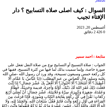
السوال : كيف اصلى صلاه التسابيح ؟ دار
الإفتاء تجيب
أغسطس 20, 2023
0
426
2 دقائق
متابعة : احمد سمير
الجواب : صلاة التسبيح أو التسابيح نوع من صلاة النفل تفعل على
صورة خاصة، وإنما سميت بذلك لما فيها من كثرة التسبيح، ففيها في
كل ركعة خمس وسبعون تسبيحة، وقد ورد أن رسول الله -صلى الله
عليه وسلم- قال للعباس بن عبد المطلب: ((يَا عَبَّاسُ، يَا عَمَّاه، أَلَا
أُعْطِيكَ؟ أَلَا أَمْنَحُكَ؟ أَلَا أَحْبُوكَ؟ أَلَا أَفْعَلُ بِكَ عَشْرَ خِصَالٍ؟ إِذَا أَنْتَ
فَعَلْتَ ذَلِكَ غَفَرَ اللهَ لَكَ ذَنْبَكَ، أَوَّلَهُ وَآخِرَهُ، قديمة وَحَدِيثَهُ، خَطَأَهُ
وَعَمْدَهُ، صَغِيرَهُ وَكَبِيرَهُ، سِرَّهُ وَعَلَانِيَتَهُ، عَشْرَ خِصَالٍ: أَنْ تُصَلِّيَ أَرْبَعَ
رَكَعَاتٍ؛ تَقْرَأُ فِي كُلِّ رِكْعَةٍ بِفَاتِحَةِ الكِتَابِ وَسُورَةٍ، فَإِذَا فَرَغْتَ مِنَ
القِرَاءَةِ فِي أَوَّلِ رَكْعَةٍ وَأَنْتَ قَائِمٌ فَقُلْ: سُبْحَانَ اللهِ، وَالحَمْدُ للهِ، وَلَا
إِلَهَ إِلَا اللهُ، وَاللهُ أَكْبَرُ، خَمْسَ عَشْرَةَ مَرَّةً، ثُمَّ تَرْكَعُ فَتَقُولُهَا وَأَنْتَ رَاكِعٌ