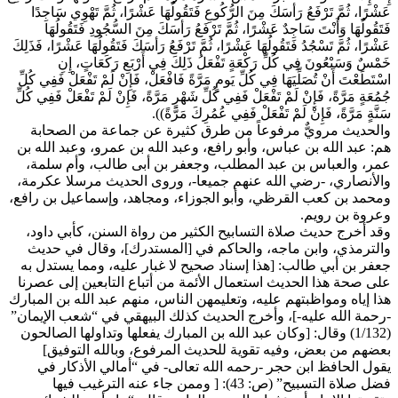
عَشْرًا، ثُمَّ تَرْفَعُ رَأسَكَ مِنَ الرُّكُوعِ فَتَقُولُهَا عَشْرًا، ثُمَّ تَهْوِي سَاجِدًا
فَتَقُولُهَا وَأَنْتَ سَاجِدٌ عَشْرًا، ثُمَّ تَرْفَعُ رَأسَكَ مِنَ السُّجُودِ فَتَقُولُهَا
عَشْرًا، ثُمَّ تَسْجُدُ فَتَقُولُهَا عَشْرًا، ثُمَّ تَرْفَعُ رَأسَكَ فَتَقُولُهَا عَشْرًا، فَذَلِكَ
خَمْسٌ وَسَبْعُونَ فِي كُلِّ رَكْعَةٍ تَفْعَلُ ذَلِكَ فِي أَرْبَعِ رَكَعَاتٍ، إِنِ
اسْتَطَعْتَ أَنْ تُصَلِّيَهَا فِي كُلِّ يَومٍ مَرَّةً فَافْعَلْ، فَإِنْ لَمْ تَفْعَلْ فَفِي كُلِّ
جُمُعَةٍ مَرَّةً، فَإِنْ لَمْ تَفْعَلْ فَفِي كُلِّ شَهْرٍ مَرَّةً، فَإِنْ لَمْ تَفْعَلْ فَفِي كُلِّ
سَنَّةٍ مَرَّةً، فَإِنْ لَمْ تَفْعَلْ فَفِي عُمُرِكَ مَرَّةً)).
والحديث مرويٌّ مرفوعاً من طرق كثيرة عن جماعة من الصحابة
هم: عبد الله بن عباس، وأبو رافع، وعبد الله بن عمرو، وعبد الله بن
عمر، والعباس بن عبد المطلب، وجعفر بن أبى طالب، وأم سلمة،
والأنصاري، -رضي الله عنهم جميعا-، وروى الحديث مرسلا عكرمة،
ومحمد بن كعب القرظي، وأبو الجوزاء، ومجاهد، وإسماعيل بن رافع،
وعروة بن رويم.
وقد أخرج حديث صلاة التسابيح الكثير من رواة السنن، كأبي داود،
والترمذي، وابن ماجه، والحاكم في [المستدرك]، وقال في حديث
جعفر بن أبي طالب: [هذا إسناد صحيح لا غبار عليه، ومما يستدل به
على صحة هذا الحديث استعمال الأئمة من أتباع التابعين إلى عصرنا
هذا إياه ومواظبتهم عليه، وتعليمهن الناس، منهم عبد الله بن المبارك
-رحمة الله عليه-]، وأخرج الحديث كذلك البيهقي في “شعب الإيمان”
(1/132) وقال: [وكان عبد الله بن المبارك يفعلها وتداولها الصالحون
بعضهم من بعض، وفيه تقوية للحديث المرفوع، وبالله التوفيق]
يقول الحافظ ابن حجر -رحمه الله تعالى- في “أمالي الأذكار في
فضل صلاة التسبيح” (ص: 43): [ وممن جاء عنه الترغيب فيها