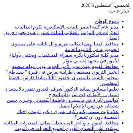
الخميس, أغسطس 6 2026
أخبار عاجلة
دموع الوطن
مدير عام كلية النصر للبنات بالإسكندرية تكرم الطالبات
الفائزات في المؤتمر الطلابي الثالث عشر وتشيد بجهود فريق
العمل
محافظ المنيا يهنئ الطالبة مريم وائل الثانية على مستوى
الجمهورية في الثانوية العامة
مدير كلية فيكتوريا يكرم سفراء المستقبل.. ويحتفي بأولياء
الأمور في مشهد إنساني مؤثر
محافظ الفيوم يهنئ مدير الأمن الجديد بتولي مهام منصبه
الخبير التربوي مصطفى طرابية يعرض فى فقرة ” ببساطة ”
بمجلس الشباب المصرى بحضور “النائبة ايفا فارس” قضايا
المعلمين
تعليم البساتين بقيادة الدكتور أشرف الغندور تتميز بالاستعداد
المتقن… لأنها أدركت سر بداية النجاح
كواليس نادرة من ماسبيرو.. فاطمة الكسباني وخيري حسن
يتحدثان عن زمن الإعلام الجميل
علاء ثابت مسلم يكتب كيف يسرق ديكور البيت راحتك
النفسية دون أن تشعر؟
محافظ الفيوم يتابع آخر المستجدات بملف المتغيرات المكانية
،ويشدد على التصدي الفوري لجميع التعديات في المهد..