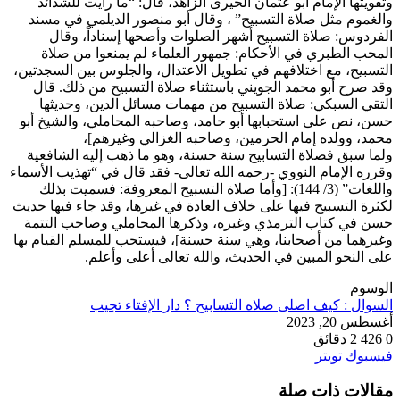
وتقويتها الإمام أبو عثمان الحيرى الزاهد، قال: “ما رأيت للشدائد
والغموم مثل صلاة التسبيح” ، وقال أبو منصور الديلمي في مسند
الفردوس: صلاة التسبيح أشهر الصلوات وأصحها إسناداً، وقال
المحب الطبري في الأحكام: جمهور العلماء لم يمنعوا من صلاة
التسبيح، مع اختلافهم في تطويل الاعتدال، والجلوس بين السجدتين،
وقد صرح أبو محمد الجويني باستثناء صلاة التسبيح من ذلك. قال
التقي السبكي: صلاة التسبيح من مهمات مسائل الدين، وحديثها
حسن، نص على استحبابها أبو حامد، وصاحبه المحاملي، والشيخ أبو
محمد، وولده إمام الحرمين، وصاحبه الغزالي وغيرهم]،
ولما سبق فصلاة التسابيح سنة حسنة، وهو ما ذهب إليه الشافعية
وقرره الإمام النووي -رحمه الله تعالى- فقد قال في “تهذيب الأسماء
واللغات” (3/ 144): [وأما صلاة التسبيح المعروفة: فسميت بذلك
لكثرة التسبيح فيها على خلاف العادة في غيرها، وقد جاء فيها حديث
حسن في كتاب الترمذي وغيره، وذكرها المحاملي وصاحب التتمة
وغيرهما من أصحابنا، وهي سنة حسنة]، فيستحب للمسلم القيام بها
على النحو المبين في الحديث، والله تعالى أعلى وأعلم.
الوسوم
السوال : كيف اصلى صلاه التسابيح ؟ دار الإفتاء تجيب
أغسطس 20, 2023
0
426
2 دقائق
طباعة
لينكدإن
مشاركة
بينتيريست
فيسبوك
تويتر
عبر
مقالات ذات صلة
البريد