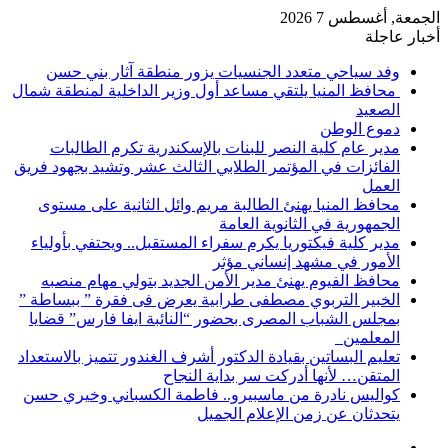
الجمعة, أغسطس 7 2026
أخبار عاجلة
وفد سياحي متعدد الجنسيات يزور منطقة آثار بني حسن
محافظ المنيا يلتقي مساعد أول وزير الداخلية لمنطقة شمال
الصعيد
دموع الوطن
مدير عام كلية النصر للبنات بالإسكندرية تكرم الطالبات
الفائزات في المؤتمر الطلابي الثالث عشر وتشيد بجهود فريق
العمل
محافظ المنيا يهنئ الطالبة مريم وائل الثانية على مستوى
الجمهورية في الثانوية العامة
مدير كلية فيكتوريا يكرم سفراء المستقبل.. ويحتفي بأولياء
الأمور في مشهد إنساني مؤثر
محافظ الفيوم يهنئ مدير الأمن الجديد بتولي مهام منصبه
الخبير التربوي مصطفى طرابية يعرض فى فقرة ” ببساطة ”
بمجلس الشباب المصرى بحضور “النائبة ايفا فارس” قضايا
المعلمين
تعليم البساتين بقيادة الدكتور أشرف الغندور تتميز بالاستعداد
المتقن… لأنها أدركت سر بداية النجاح
كواليس نادرة من ماسبيرو.. فاطمة الكسباني وخيري حسن
يتحدثان عن زمن الإعلام الجميل
إضافة