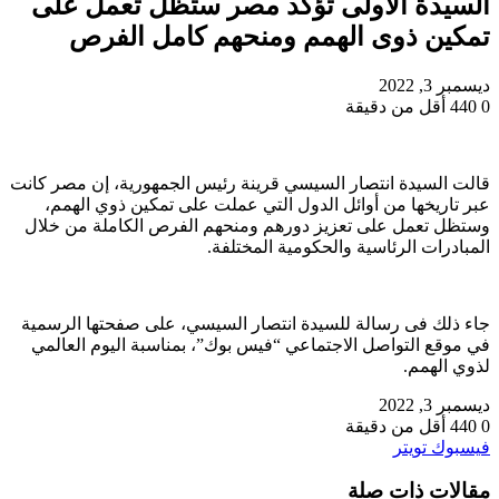
السيدة الأولى تؤكد مصر ستظل تعمل على
تمكين ذوى الهمم ومنحهم كامل الفرص
ديسمبر 3, 2022
0
440
أقل من دقيقة
قالت السيدة انتصار السيسي قرينة رئيس الجمهورية، إن مصر كانت
عبر تاريخها من أوائل الدول التي عملت على تمكين ذوي الهمم،
وستظل تعمل على تعزيز دورهم ومنحهم الفرص الكاملة من خلال
المبادرات الرئاسية والحكومية المختلفة.
جاء ذلك فى رسالة للسيدة انتصار السيسي، على صفحتها الرسمية
في موقع التواصل الاجتماعي “فيس بوك”، بمناسبة اليوم العالمي
لذوي الهمم.
ديسمبر 3, 2022
0
440
أقل من دقيقة
طباعة
لينكدإن
مشاركة
بينتيريست
فيسبوك
تويتر
عبر
مقالات ذات صلة
البريد