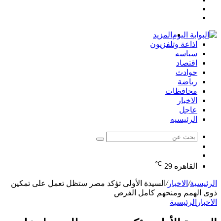
مقال
عمود
تسجيل
عشوائي
جانبي
الدخول
المزيد
اذاعة وتلفزيون
سياسه
اقتصاد
حوادث
رياضة
محافظات
الاخبار
عاجل
الرئيسيه
بحث
الوضع
عن
مقال
المظلم
℃
عشوائي
القاهره
29
الرئيسية
/
الاخبار
/
السيدة الأولى تؤكد مصر ستظل تعمل على تمكين
ذوى الهمم ومنحهم كامل الفرص
الاخبار
الرئيسية