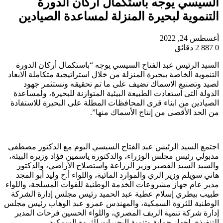
السيسي يوجه باستكمال أركان الدورة
التنموية لبحيرة المنزلة لمساعدة الصيادين
أغسطس 24, 2022
0
887
2 دقائق
السيد الرئيس عبد الفتاح السيسي يوجه “باستكمال أركان الدورة
التنموية الخاصة ببحيرة المنزلة من خلال استراتيجية متكاملة الابعاد
لصيد وتصنيع الاسماك تضيف على ما تم تحقيقه وتستثمر جهود
الدولة التى استعادت الطبيعة البيئية المتوازنة للبحيرة، ولمساعدة
الصيادين من ابناء قرى المحافظات المطلة على البحيرة للاستفادة
من الحد الأقصى من إنتاج الأسماك منها”.
اجتمع السيد الرئيس عبد الفتاح السيسي اليوم مع الدكتور مصطفى
مدبولي رئيس مجلس الوزراء، والدكتورة ياسمين فؤاد وزيرة البيئة،
والسيد السيد القصير وزير الزراعة واستصلاح الأراضي، والدكتور
هاني سويلم وزير الري والموارد المائية، واللواء أ.ح وليد أبو المجد
مدير عام جهاز مشروعات الخدمة الوطنية للقوات المسلحة، واللواء
طبيب بيطري إسلام عطية عبد الحميد رئيس مجلس إدارة الشركة
الوطنية للثروة السمكية، والمهندس عمرو عبد الوهاب رئيس مجلس
إدارة شركة تنمية الريف المصري، واللواء الحسين فرحات المدير
التنفيذي لجهاز حماية وتنمية البحيرات للثروة السمكية.