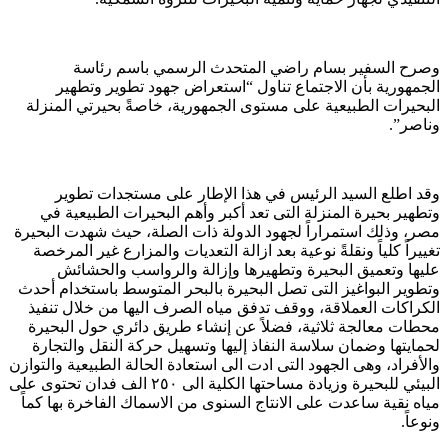
وصرح السفير بسام راضي المتحدث الرسمي باسم رئاسة
الجمهورية بأن الاجتماع تناول “استعراض جهود تطوير وتطهير
البحيرات الطبيعية على مستوى الجمهورية، خاصةً بحيرتي المنزلة
وناصر”.
وقد اطلع السيد الرئيس في هذا الإطار على مستجدات تطوير
وتطهير بحيرة المنزلة التى تعد أكبر وأهم البحيرات الطبيعية في
مصر، وذلك استمراراً لجهود الدولة ذات الصلة، حيث شهدت البحيرة
تغييراً كلياً ونقلةً نوعية بعد ازالة التعديات والمزارع غير المرخصة
عليها وتعميق البحيرة وتطهيرها وإزالة والرواسب والحشائش
وتطوير البواغيز التى تصل البحيرة بالبحر المتوسط باستخدام أحدث
الكراكات العملاقة، ووقف تدفق مياه الصرف اليها من خلال تنفيذ
محطات معالجة ثلاثية، فضلاً عن إنشاء طريق دائري حول البحيرة
لحمايتها وضمان سلاسة النفاذ إليها وتسهيل حركة النقل والتجارة
والأفراد، وهى الجهود التى ادت الى استعادة الحالة الطبيعية والتوازن
البيئي للبحيرة وزيادة مساحتها الكلية الى ٢٥٠ الف فدان تحتوى على
مياه نقية ساعدت على الانتاج السنوى من الاسماك الفاخرة بها كماً
ونوعاً.