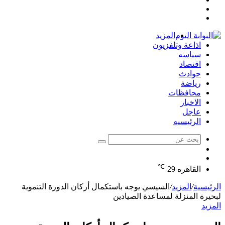
مقال
عمود
تسجيل
عشوائي
جانبي
الدخول
المزيد
اذاعة وتلفزيون
سياسه
اقتصاد
حوادث
رياضة
محافظات
الاخبار
عاجل
الرئيسيه
بحث
الوضع
عن
مقال
المظلم
℃
عشوائي
القاهره
29
الرئيسية
/
المزيد
/
السيسي يوجه باستكمال أركان الدورة التنموية
لبحيرة المنزلة لمساعدة الصيادين
المزيد