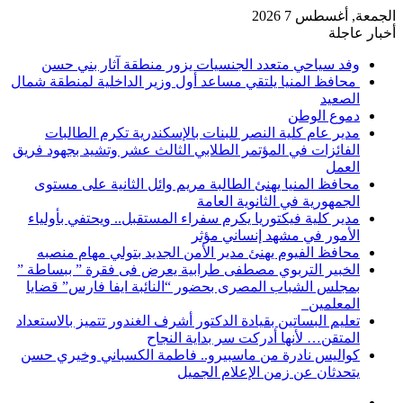
الجمعة, أغسطس 7 2026
أخبار عاجلة
وفد سياحي متعدد الجنسيات يزور منطقة آثار بني حسن
محافظ المنيا يلتقي مساعد أول وزير الداخلية لمنطقة شمال
الصعيد
دموع الوطن
مدير عام كلية النصر للبنات بالإسكندرية تكرم الطالبات
الفائزات في المؤتمر الطلابي الثالث عشر وتشيد بجهود فريق
العمل
محافظ المنيا يهنئ الطالبة مريم وائل الثانية على مستوى
الجمهورية في الثانوية العامة
مدير كلية فيكتوريا يكرم سفراء المستقبل.. ويحتفي بأولياء
الأمور في مشهد إنساني مؤثر
محافظ الفيوم يهنئ مدير الأمن الجديد بتولي مهام منصبه
الخبير التربوي مصطفى طرابية يعرض فى فقرة ” ببساطة ”
بمجلس الشباب المصرى بحضور “النائبة ايفا فارس” قضايا
المعلمين
تعليم البساتين بقيادة الدكتور أشرف الغندور تتميز بالاستعداد
المتقن… لأنها أدركت سر بداية النجاح
كواليس نادرة من ماسبيرو.. فاطمة الكسباني وخيري حسن
يتحدثان عن زمن الإعلام الجميل
إضافة