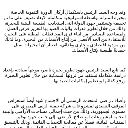
وقد وجه السيد الرئيس باستكمال أركان الدورة التنموية الخاصة
ببحيرة المنزلة بواسطة استراتيجية متكاملة الابعاد تضيف على ما تم
تحقيقه وتستثمر جهود الدولة التى استعادت الطبيعة البيئية للبحيرة،
وذلك من خلال تطوير قدرات وآليات الصيد بها لتعزيز فرص العمل
ولمساعدة الصيادين من ابناء قرى المحافظات المطلة على البحيرة
للاستفادة من الحد الأقصى من إنتاج الأسماك من البحيرة، وما لذلك
من مردود اقتصادي وتجارى وغذائي، باعتبار أن البحيرات تمثل
حضانةً طبيعية لإنتاج الأسماك.
كما تابع السيد الرئيس جهود تطوير بحيرة ناصر، موجهاً سيادته بإعداد
دراسة متكاملة تستفيد من ثروتها السمكية من خلال تطوير البحيرة
ورفع كفائتها وتعظيم إمكانيات الصيد بها.
وأضاف راضي المتحدث الرسمي أن الاجتماع شهد أيضاً استعراض
الموقف التنفيذي لمشروعات شركة تنمية الريف المصري على
مستوى الجمهورية، وذلك من حيث إجمالي مساحات الأراضي والبنية
التحتية لمشروعات استصلاح الأراضي، إلى جانب جهود توفير
المقننات المائية، فضلاً عن معالجة التحديات القائمة، وذلك بالتنسيق
بين الشركة ووزارتي الزراعة والري والجهات العلمية المتخصصة.