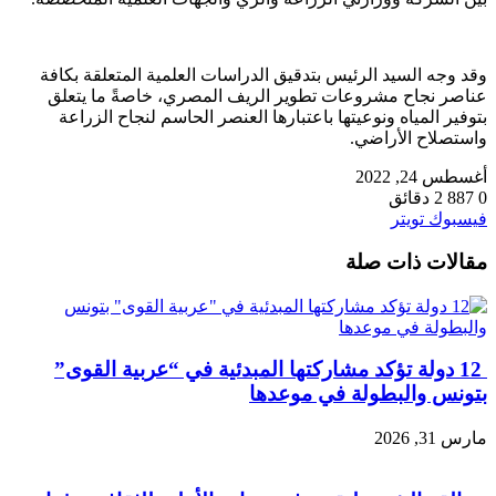
وقد وجه السيد الرئيس بتدقيق الدراسات العلمية المتعلقة بكافة
عناصر نجاح مشروعات تطوير الريف المصري، خاصةً ما يتعلق
بتوفير المياه ونوعيتها باعتبارها العنصر الحاسم لنجاح الزراعة
واستصلاح الأراضي.
أغسطس 24, 2022
0
887
2 دقائق
طباعة
لينكدإن
مشاركة
بينتيريست
فيسبوك
تويتر
عبر
مقالات ذات صلة
البريد
12 دولة تؤكد مشاركتها المبدئية في “عربية القوى”
بتونس والبطولة في موعدها
مارس 31, 2026