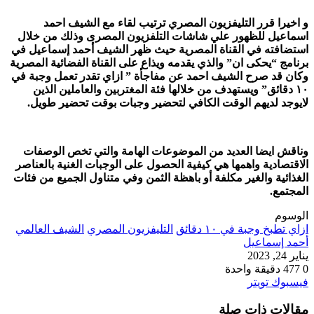
و اخيرا قرر التليفزيون المصري ترتيب لقاء مع الشيف احمد
اسماعيل للظهور علي شاشات التلفزيون المصرى وذلك من خلال
استضافته في القناة المصرية حيث ظهر الشيف أحمد إسماعيل في
برنامج “يحكى ان” والذي يقدمه ويذاع على القناة الفضائية المصرية
وكان قد صرح الشيف احمد عن مفاجأة ” ازاي تقدر تعمل وجبة في
١٠ دقائق” ويستهدف من خلالها فئة المغتربين والعاملين الذين
لايوجد لديهم الوقت الكافي لتحضير وجبات بوقت تحضير طويل.
وناقش ايضا العديد من الموضوعات الهامة والتي تخص الوصفات
الاقتصادية واهمها هي كيفية الحصول على الوجبات الغنية بالعناصر
الغذائية والغير مكلفة أو باهظة الثمن وفي متناول الجميع من فئات
المجتمع.
الوسوم
ازاي تطبخ وجبة في ١٠ دقائق
التليفزيون المصري
الشيف العالمي
أحمد إسماعيل
يناير 24, 2023
0
477
دقيقة واحدة
طباعة
لينكدإن
مشاركة
بينتيريست
فيسبوك
تويتر
عبر
مقالات ذات صلة
البريد