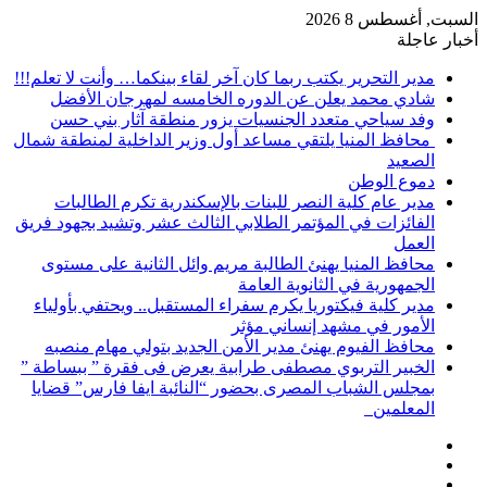
السبت, أغسطس 8 2026
أخبار عاجلة
مدير التحرير يكتب ربما كان آخر لقاء بينكما… وأنت لا تعلم!!!
شادي محمد يعلن عن الدوره الخامسه لمهرجان الأفضل
وفد سياحي متعدد الجنسيات يزور منطقة آثار بني حسن
محافظ المنيا يلتقي مساعد أول وزير الداخلية لمنطقة شمال
الصعيد
دموع الوطن
مدير عام كلية النصر للبنات بالإسكندرية تكرم الطالبات
الفائزات في المؤتمر الطلابي الثالث عشر وتشيد بجهود فريق
العمل
محافظ المنيا يهنئ الطالبة مريم وائل الثانية على مستوى
الجمهورية في الثانوية العامة
مدير كلية فيكتوريا يكرم سفراء المستقبل.. ويحتفي بأولياء
الأمور في مشهد إنساني مؤثر
محافظ الفيوم يهنئ مدير الأمن الجديد بتولي مهام منصبه
الخبير التربوي مصطفى طرابية يعرض فى فقرة ” ببساطة ”
بمجلس الشباب المصرى بحضور “النائبة ايفا فارس” قضايا
المعلمين
إضافة
مقال
عمود
تسجيل
عشوائي
جانبي