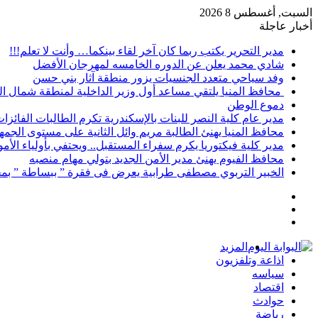
السبت, أغسطس 8 2026
أخبار عاجلة
مدير التحرير يكتب ربما كان آخر لقاء بينكما… وأنت لا تعلم!!!
شادي محمد يعلن عن الدوره الخامسه لمهرجان الأفضل
وفد سياحي متعدد الجنسيات يزور منطقة آثار بني حسن
محافظ المنيا يلتقي مساعد أول وزير الداخلية لمنطقة شمال ا
دموع الوطن
مدير عام كلية النصر للبنات بالإسكندرية تكرم الطالبات الفائز
محافظ المنيا يهنئ الطالبة مريم وائل الثانية على مستوى الجمهو
مدير كلية فيكتوريا يكرم سفراء المستقبل.. ويحتفي بأولياء الأ
محافظ الفيوم يهنئ مدير الأمن الجديد بتولي مهام منصبه
الخبير التربوي مصطفى طرابية يعرض فى فقرة ” ببساطة ” بمج
إضافة
مقال
عمود
تسجيل
عشوائي
جانبي
الدخول
المزيد
اذاعة وتلفزيون
سياسه
اقتصاد
حوادث
رياضة