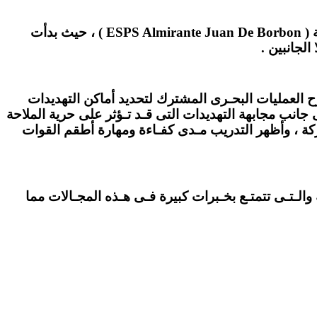
وإشترك فى التدريب الفرقاطة المصرية ( الفاتح ) والمدمرة الأمريكية ( USS Forrest Sherman ) ، والفرقاطة الأسبانية ( ESPS Almirante Juan De Borbon ) ، حيث بدأت
لجانبين .
ح العمليات البحـرى المشترك لتحديد أماكن التهديدات
نب مجابهة التهديدات التى قـد تـؤثر على حرية الملاحة
ركة ، وأظهر التدريب مـدى كفـاءة ومهارة أطقم القوات
الـتـى تتمتـع بخـبرات كبيرة فـى هـذه المجـالات مما