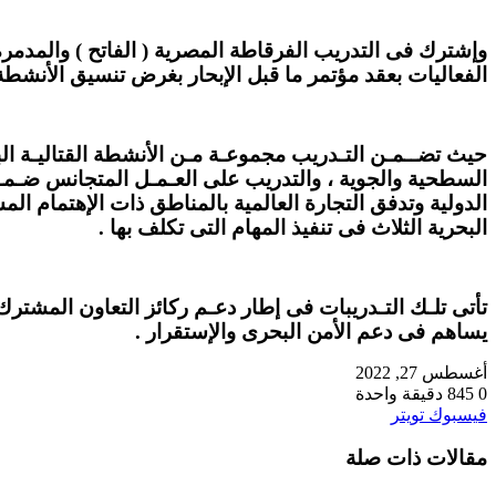
الفعاليات بعقد مؤتمر ما قبل الإبحار بغرض تنسيق الأنشطة 
حيث تضــمـن التـدريب مجموعـة مـن الأنشطة القتاليـة الب
السطحية والجوية ، والتدريب على العـمـل المتجانس ضـمـن
الدولية وتدفق التجارة العالمية بالمناطق ذات الإهتمام ا
البحرية الثلاث فى تنفيذ المهام التى تكلف بها .
تأتى تلـك التـدريبات فى إطار دعـم ركائز التعاون المشترك
يساهم فى دعم الأمن البحرى والإستقرار .
أغسطس 27, 2022
0
845
دقيقة واحدة
طباعة
لينكدإن
مشاركة
بينتيريست
فيسبوك
تويتر
عبر
مقالات ذات صلة
البريد