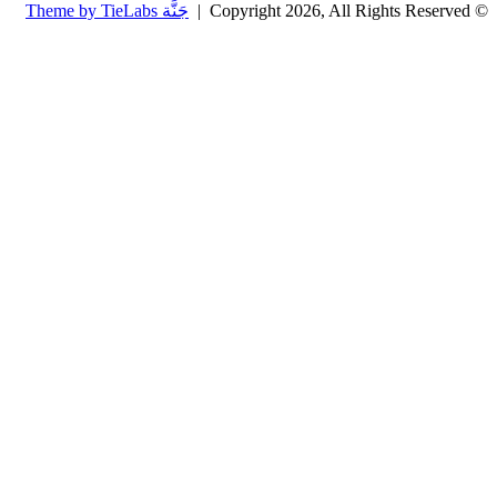
© Copyright 2026, All Rights Reserved |
جَنَّة Theme by TieLabs
زر
تويتر
تيلقرام
واتساب
فيسبوك
الذهاب
إلى
الأعلى