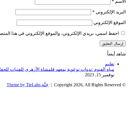
الاسم
*
البريد الإلكتروني
*
الموقع الإلكتروني
احفظ اسمي، بريدي الإلكتروني، والموقع الإلكتروني في هذا المتصف
شاهد أيضاً
إغلاق
تعليم
مياه الفيوم :ندوات توعوية بمعهد قلمشاة الأزهرى للفتيات للح
نوفمبر 15, 2023
© Copyright 2026, All Rights Reserved |
جَنَّة Theme by TieLabs
زر
تويتر
تيلقرام
واتساب
فيسبوك
الذهاب
إلى
الأعلى