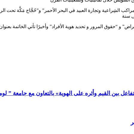
ب الشِراعية وتجارة العبيد في البحر الأحمر” و”حُجَّاج مَكَّة تحت الرقاب
ى سنة
 بين القيم وأثره على الهوية» بالتعاون مع جامعة ” لومير ليون2 ” 
ر