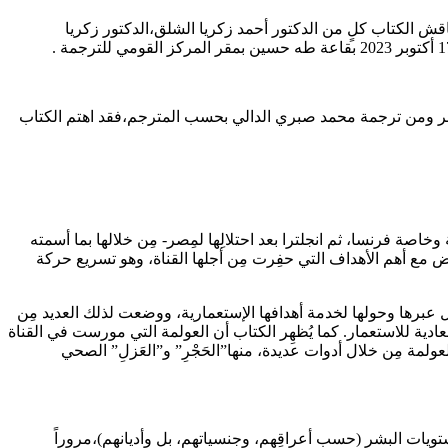
قش الكتاب كلٍ من الدكتور أحمد زكريا الشلق،الدكتور زكريا
ة والعولمة في منطقة قناة السويس وما وراءها 1869-1914 م” من تأليف فاليسكا هوبر ومن ترجمة محمد صبري الدالي بحسب المترجم،فقد اهتم الكتاب
صة فرنسا، ثم انجلترا بعد احتلالِها لمِصر- مِن خلالها بما أسمته
قض مع أهم الأهداف التي حفِرت مِن أجلها القناة، وهو تسريع حركة
 عبرها وحولها لخدمة أهدافها الإستعمارية، ووضعت لذلك العديد مِن
 مُعادية للاستعمار. كما يُظهِر الكتاب أن العولمة التي مورست في القناة
لعولمة مِن خلال أدوات عديدة، منها”الحَجْرِ” و”العَزلِ” الصحي
تويات البشر (حسب أعراقِهم، وجنسياتهم، بل وأديانهم)،مروراً