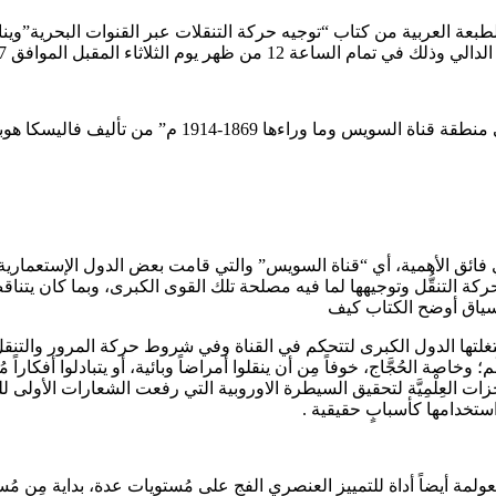
عة العربية من كتاب “توجيه حركة التنقلات عبر القنوات البحرية”وينا
أكتوبر 2023 بقاعة طه حسين بمقر المركز القومي للترجمة .
كتاب”توجيه حركة التنقلات عبر القنوات البحرية : الهجر
ائق الأهمية، أي “قناة السويس” والتي قامت بعض الدول الإستعمارية وخا
حركة التنقُّل وتوجيهها لما فيه مصلحة تلك القوى الكبرى، وبما كان يتنا
لسياق أوضح الكتاب كيف
تغلتها الدول الكبرى لتتحكم في القناة وفي شروط حركة المرور والتنقل
اصة الحُجَّاج، خوفاً مِن أن ينقلوا أمراضاً وبائية، أو يتبادلوا أفكاراً
زات العِلْمِيَّة لتحقيق السيطرة الاوروبية التي رفعت الشعارات الأولى ل
 استخدامها كأسبابٍ حقيقية .
مة أيضاً أداة للتمييز العنصري الفج على مُستويات عدة، بداية مِن مُس