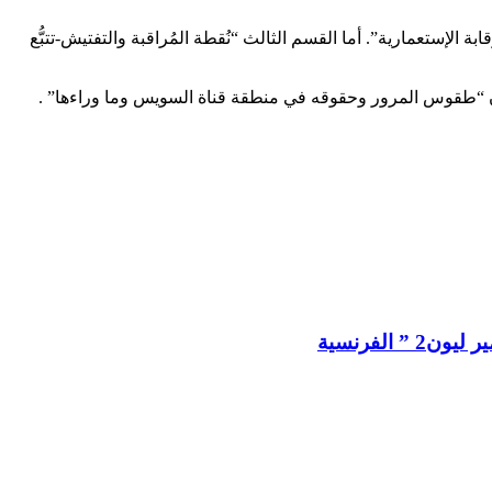
ة الإستعمارية”. أما القسم الثالث “نُقطة المُراقبة والتفتيش-تتبُّع
الفرنسية