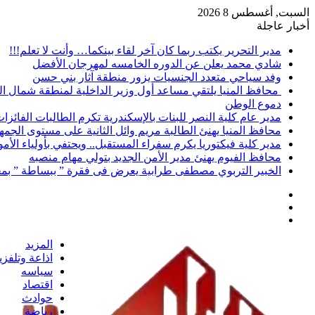
السبت, أغسطس 8 2026
أخبار عاجلة
مدير التحرير يكتب ربما كان آخر لقاء بينكما… وأنت لا تعلم!!!
شادي محمد يعلن عن الدوره الخامسه لمهرجان الأفضل
وفد سياحي متعدد الجنسيات يزور منطقة آثار بني حسن
محافظ المنيا يلتقي مساعد أول وزير الداخلية لمنطقة شمال ا
دموع الوطن
مدير عام كلية النصر للبنات بالإسكندرية تكرم الطالبات الفائز
محافظ المنيا يهنئ الطالبة مريم وائل الثانية على مستوى الجمهو
مدير كلية فيكتوريا يكرم سفراء المستقبل.. ويحتفي بأولياء الأ
محافظ الفيوم يهنئ مدير الأمن الجديد بتولي مهام منصبه
الخبير التربوي مصطفى طرابية يعرض فى فقرة ” ببساطة ” بمج
إضافة
مقال
عمود
تسجيل
عشوائي
جانبي
الدخول
المزيد
اذاعة وتلفز
سياسه
اقتصاد
حوادث
رياضة