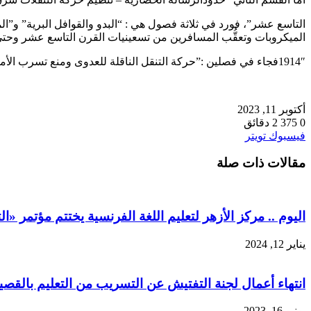
التاسع عشر”، فورد في ثلاثة فصول هي : “البدو والقوافل البرية” و”المراك
الميكروبات وتعقُّب المسافرين من تسعينيات القرن التاسع عشر وحت
1914″فجاء في فصلين :”حركة التنقل الناقلة للعدوى ومنع تسرب الأمراض” و “حقوق المرور و تحديد هوية الأفراد” وأخيرًا تأتي الخاتمة بعنوان “طقوس المرور وحقوقه في منطقة قناة السويس وما وراءها” .
أكتوبر 11, 2023
0
375
2 دقائق
طباعة
لينكدإن
مشاركة
بينتيريست
فيسبوك
تويتر
عبر
مقالات ذات صلة
البريد
اليوم .. مركز الأزهر لتعليم اللغة الفرنسية يختتم مؤتمر «التفاعل
يناير 12, 2024
انتهاء أعمال لجنة التفتيش عن التسريب من التعليم بالقصي
يونيو 16, 2023