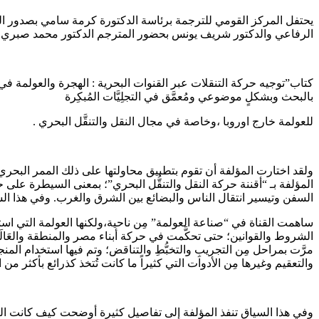
يحتفل المركز القومي للترجمة برئاسة الدكتورة كرمة سامي بصدور الطب
الرفاعي والدكتور شريف يونس بحضور المترجم الدكتور محمد صبري الدالي وذلك في تمام الساعة 12 من ظهر يوم الثلاثاء المقبل الموافق 17 
بالبحث وبشكلٍ موضوعي ومُعمَّق في التجلِيَّات المُبكِرة
للعولمة خارج اوروبا ،وخاصة في مجال النقل والتنقَّل البحري .
ولقد اختارت المؤلفة أن تقوم بتطبيق محاولتها على ذلك الممر البحري ف
المؤلفة بـ “أقننة حركة النقل والتنقُّل البحري”؛ بمعنى السيطرة على 
السفن وتيسير انتقال الناس والبضائع بين الشرق والغرب. وفي هذا ا
ساهمت القناة في “صناعة العولمة” مِن ناحية،ولكنها العولمة التي اس
الشروط والقوانين؛ حتى تحكَّمت في حركة أبناء مصر والمنطقة والعَالَم؛ وخ
مرَّت بمراحل مِن التجريبِ والتخبُّطِ والتناقض؛ وتم فيها استخدام المنج
والتعقيم وغيرها مِن الأدوات التي كثيراً ما كانت تُتخذ كذرائع بأكثر من
وفي هذا السياق تنفذ المؤلفة إلى تفاصيل كثيرة أوضحت كيف كانت العول