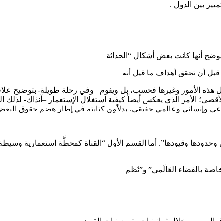
مييز بين الدول .
ب يوضح أنها كانت بعض أشكال “الحداثة
قبل أن تحقق أهداف ما قيل أنه
 كل هذه الأمور وغيرها فحسب، بل ويقوم –وفي رحلة طويلة- بتوضيح علاقة
ق الأقصى؛ الأمر الذي يعكس أيضاً كيفية استغلال الإستعمار –آنذاك- 
وضوعي وإنساني وعالمي حقيقي، بدلاًمِن كتابته في إطار هضم حقوق الب
قُّل وحدودها وقيودها”. أما القسم الأول “القناة كمحطَّة استعمارية وس
صة بالفضاء العَالَمي” و”نُظم
رق السويس خلال ثمانينيات وتسعينيات القرن