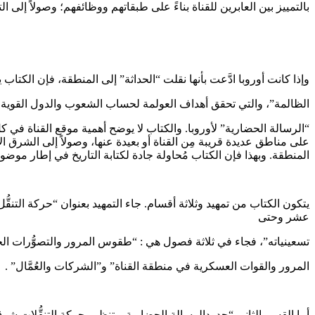
بالتمييز بين العابرين للقناة بناءً على طبقاتهم ووظائفهم؛ وصولاً إلى الت
وإذا كانت أوروبا ادَّعت بأنها نقلت “الحداثة” إلى المنطقة، فإن الكتا
الظالمة”، والتي تحقق أهداف العولمة لحساب الشعوب والدول القوية 
“الرسالة الحضارية” لأوروبا. والكتاب لا يوضح أهمية موقع القناة في
على مناطق عديدة قريبة مِن القناة أو بعيدة عنها، وصولاً إلى الشر
المنطقة. وبهذا فإن الكتاب مُحاولة جادة لكتابة التاريخ في إطار م
يتكون الكتاب من تمهيد وثلاثة أقسام. جاء التمهيد بعنوان “حركة التن
عشر وحتى
تسعينياته”، فجاء في ثلاثة فصول هي : “طقوس المرور والتصوُّرات الخا
المرور والقوات العسكرية في منطقة القناة” و”الشركات والعُمَّال” .
أما القسم الثاني “حدودالرسالة الحضارية – تنظيم حركة التنقُّلات ش