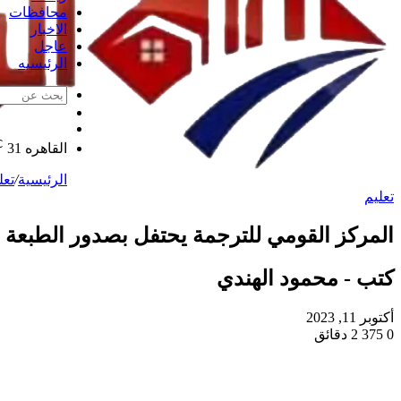
محافظات
الاخبار
عاجل
الرئيسيه
الوضع
مقال
المظلم
℃
عشوائي
القاهره
31
الرئيسية
/
تعل
تعليم
المركز القومي للترجمة يحتفل بصدور الطبعة الع
كتب - محمود الهندي
أكتوبر 11, 2023
0
375
2 دقائق