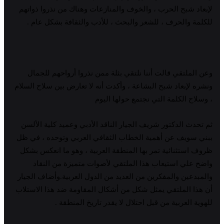
لإبعاد شبح الحرب ، والخوف والمنازعات وهناك من نذروا ذواتهم
للكلمة والحرف ، للشعر والبحث ، للأدب والثقافة بشكل عام .
وعن الملتقي قالت أننا نلتقي بثلة ممن نذروا أرواحهم للجمال
ونشره لإبعاد شبح البشاعة ، وأكدت أنه لا تعارض بين سلاح السلام
، وسلاح الكلمة التي نجتمع حولها اليوم
ثم تحدث الدكتور شريف الجيار الناقد الأدبي وعميد كلية الألسن
ببني سويف عن أهمية الخطاب الثقافي العربي وتوحده ، في ظل
ظروف استثنائية تمر بها المنطقة العربية ، وهو ما انعكس بشكل
واضح علي استيعاب هذا الملتقي لأصوات متميزة من النقاد
والمبدعين والمفكرين من العديد من الدول العربية.وأضاف الجيار
أن هذا الملتقي يمثل شكل من أشكال المقاومة ضد هذا الاستلاب
للهوية العربية من قبل احتلال لا يقدر تاريخ المنطقة .