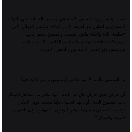
تحت رعاية وزارة التضامن الاجتماعي وجمعية الحفاظ علي التراث
المصري وبالتعاون مع الغرفة 19 تم افتتاح الملتقي الدولي الأول
“سلطة اللغة والأداء مابين الشعبي والفصيح..شعر الحب
نموذجا”وقد افتتحته رئيسة الملتقي الكاتبة والأديبة إخلاص
فرنسيس وكوكبة من المبدعين والشعراء العرب .
بدأ الملتقي بكلمة الأدبية إخلاص فرنسيس والتي قالت فيها
أن جبران خليل جبران قال عن اللغة “أنها مظهر من مظاهر الابتكار
، في مجموع الأمة ، أو ذاتها العامة ، فإذا هجعت قوي الابتكار
توقفت اللغة عن مسيرها ، وفي الوقوف التقهقر ، وفي التقهقر
الموت والاندثار ” .