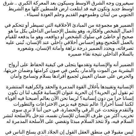
سيغيرون وجه الشرق الاوسط وسيكون بعد المعركة الكبري .. شرق
اوسط جديد وتكون فيه قد ابتلعت ارض فلسطين كلها مع الشريط
الجنوبي من لبنان وطموحهم القديم وحلم العودة لسيناء .
الضمير هو مجموعة من المبادئ الأخلاقية التي تسيطر أو تتحكم في
أعمال الشخص وأفكاره، وهو يشمل الإحساس الداخلي بكل ما هو
صحيح أو خاطئ في سلوك الشخص أو دوافعه، وهو ما يدفعه للقيام
بالعمل الصّحيح،وهو إحساس أخلاقي داخلي عند الإنسان، تُبنى عليه
تصرفاته، ويحدد الضمير درجة نزاهة وأمانة الإنسان، وشعوره
بالسلام الداخلي نتيجة نقاء ضميره
الضمير أنه والإنسانية وتقدمها يتجلى في كيفية الحفاظ على أرواح
البشرية من الموت والدمار، يكمن في صون كرامتها وضمان حريتها،
والحرص على ضمان العيش لجميع أفرادها بسلام وتسامح وأمان
الإنسانية وتقييدها بأغلال القوة المدمرة والحقد والكراهية المنتشرة
ثم نقول أين الحرية؟ إن الحرية عنوان الإنسانية فكيف لنا ان نكون
إنسانا حرا من دون إنسانية؟ لربما نحن الآن بعالم أصبحنا فيه أقوياء
لكننا لسنا أحراراً! عالم نتبجح فيه بزمن الاختراعات والتطورات
والتقدم ونتحدث عن الرقي والحضارة، في حين أننا لا نرى سوى
تخريب أكثر من طرف الإنسان للإنسان نفسه، نتدخل بالأسلحة لنشر
السلام فيه، ولا نتخذ السلام مبدئا ونقضي على الأسلحة المدمرة له
ليس مقبولا في منطق العقل القول إن الجلاد الذي يسلخ الناس في