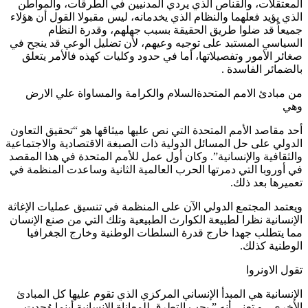
المعتقلات، والقناص الذي يردي المدنيين في الطرقات، والمواطن
الذي يؤيد فعلهما والنظام الذي يخدمانه، ليس مقبولا القول أن هؤلاء
جميعاً قد ضلوا طريق الحقيقة بسبب جهلهم، وقدرة النظام
السياسي المستبد على توجيه وعيهم، لأن تضليل الوعي قد ينجح في
صغائر الأمور وتفصيلاتها، أما في حدود وكليات كهذه فالأمر يتعلق
بالضمائر الفاسدة .
من مبادئ الامم المتحدةالسلام والكرامة والمساواة علي الارض
وهي
أحد مقاصد الأمم المتحدة التي نص عليها ميثاقها هو “تحقيق التعاون
الدولي على حل المسائل الدولية ذات الصبغة الاقتصادية والاجتماعية
والثقافية والإنسانية”. وكان أول عمل للأمم المتحدة في هذا المقصد
في أوروبا التي دمرتها الحرب العالمية الثانية وساعدت المنظمة في
تعميرها بعد ذلك.
ويعتمد المجتمع الدولي الآن على المنظمة في تنسيق عمليات الإغاثة
الإنسانية نظرا لطبيعة الكوارث الطبيعية وتلك التي من صنع الإنسان
مما يتطلب جهدا خارج قدرة السلطات الوطنية وخارج الجغرافيا
الوطنية كذلك.
تقول الاونروا
الإنسانية هي المبدأ الإنساني المركزي الذي تقوم عليها كل المبادئ
الأخرى ، و تعني أنه ” يجب التطرق للمعاناة الإنسانية ‏أينما وُجدت.