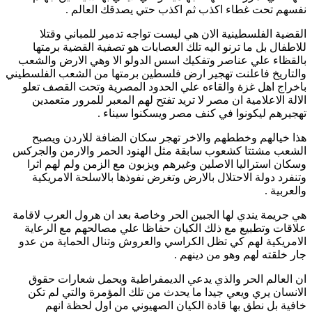
نفسهم تحت غطاء اكذب ثم اكذب حتي يصدقك العالم .
القضية الفلسطينية الان هي ليست تواجه تدمير للمباني وقتلا
للاطفال بل ما ترنو اليه تلك العصابات هو تصفية القضية برمتها
بالقظاء علي عناصر وتفكيك اسس الدولو الا وهي الارض والشعب
والتاريخ فاعلنت تهجير ارض فلسطين برمتها من الشعب الفلسطيني
باخراج اهل غزة والقاءه علي الحدود المصرية وتحت القصف تعلو
الالة الاعلامية ان مصر لا تريد تفتح لهم المعبر للمرور متعمدين
تهجيرهم ليكونوا في كنف مصر ويسكنوا سيناء .
هذا خيالهم وخططهم والاخر تهجر سكان الضافة للاردن ويصبح
الشعب مشتتا كشعوب سابقة مثل الهنود الحمر والارمن والجركس
وسكان استراليا الاصلين وغيرهم ويزبون مع الزمن ولم لهم اثرا
وتنفرد دولة الاحتلال بالارض وتغرض نفوذها بالاسلحة الامريكية
والعربية .
هي جريمة يندي لها الجبين الحر وخاصة بعد ان هرول العرب لاقامة
علاقات وتطبيع مع ذلك الكيان حفاظا علي مصالحهم مع الرعاية
الامريكية لهم كي تظل الكراسي والعروش وتنال الحماية من عدو
جار خلقته لهم وهو من دينهم .
ان العالم الحر والذي يدعي الديمفراطية ويحمل شعارات حقوق
الانسان يري ويعي جيدا ما يحدث من تلك المؤمرة والتي لم تكن
خافية بل نطق بها قادة الكيان الصهيوني من اول لحظة انهم