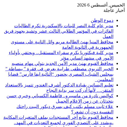
الخميس, أغسطس 6 2026
أخبار عاجلة
دموع الوطن
مدير عام كلية النصر للبنات بالإسكندرية تكرم الطالبات
الفائزات في المؤتمر الطلابي الثالث عشر وتشيد بجهود فريق
العمل
محافظ المنيا يهنئ الطالبة مريم وائل الثانية على مستوى
الجمهورية في الثانوية العامة
مدير كلية فيكتوريا يكرم سفراء المستقبل.. ويحتفي بأولياء
الأمور في مشهد إنساني مؤثر
محافظ الفيوم يهنئ مدير الأمن الجديد بتولي مهام منصبه
الخبير التربوي مصطفى طرابية يعرض فى فقرة ” ببساطة ”
بمجلس الشباب المصرى بحضور “النائبة ايفا فارس” قضايا
المعلمين
تعليم البساتين بقيادة الدكتور أشرف الغندور تتميز بالاستعداد
المتقن… لأنها أدركت سر بداية النجاح
كواليس نادرة من ماسبيرو.. فاطمة الكسباني وخيري حسن
يتحدثان عن زمن الإعلام الجميل
علاء ثابت مسلم يكتب كيف يسرق ديكور البيت راحتك
النفسية دون أن تشعر؟
محافظ الفيوم يتابع آخر المستجدات بملف المتغيرات المكانية
،ويشدد على التصدي الفوري لجميع التعديات في المهد..