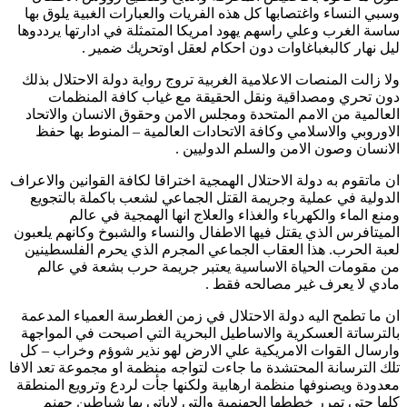
وسبي النساء واغتصابها كل هذه الفريات والعبارات الغبية يلوق بها
ساسة الغرب وعلي راسهم يهود امريكا المتمثلة في ادارتها يرددوها
ليل نهار كالبغباغاوات دون احكام لعقل اوتحريك ضمير .
ولا زالت المنصات الاعلامية الغربية تروج رواية دولة الاحتلال بذلك
دون تحري ومصداقية ونقل الحقيقة مع غياب كافة المنظمات
العالمية من الامم المتحدة ومجلس الامن وحقوق الانسان والاتحاد
الاوروبي والاسلامي وكافة الاتحادات العالمية – المنوط بها حفظ
الانسان وصون الامن والسلم الدوليين .
ان ماتقوم به دولة الاحتلال الهمجية اختراقا لكافة القوانين والاعراف
الدولية في عملية وجريمة القتل الجماعي لشعب باكملة بالتجويع
ومنع الماء والكهرباء والغذاء والعلاج انها الهمجية في عالم
الميتافرس الذي يقتل فيها الاطفال والنساء والشبوخ وكانهم يلعبون
لعبة الحرب. هذا العقاب الجماعي المجرم الذي يحرم الفلسطينين
من مقومات الحياة الاساسية يعتبر جريمة حرب بشعة في عالم
مادي لا يعرف غير مصالحه فقط .
ان ما تطمح اليه دولة الاحتلال في زمن الغطرسة العمياء المدعمة
بالترساتة العسكرية والاساطيل البحرية التي اصبحت في المواجهة
وارسال القوات الامريكية علي الارض لهو نذير شوؤم وخراب – كل
تلك الترسانة المحتشدة ما جاءت لتواجه منظمة او مجموعة تعد الافا
معدودة ويصنوفها منظمة ارهابية ولكنها جأت لردع وترويع المنطقة
كلها حتي تمرر خططها الجهنمية والتي لاياتي بها شياطين جهنم