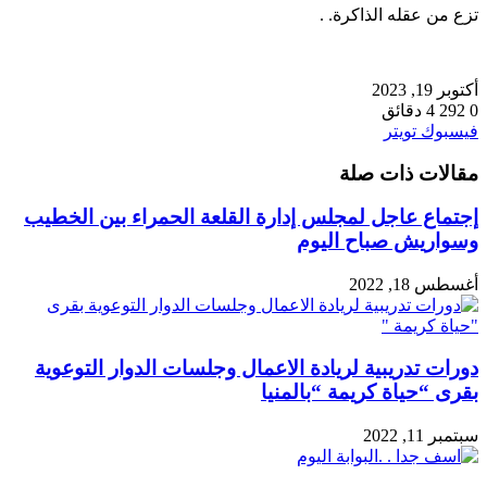
تزع من عقله الذاكرة. .
أكتوبر 19, 2023
0
292
4 دقائق
طباعة
لينكدإن
مشاركة
بينتيريست
فيسبوك
تويتر
عبر
مقالات ذات صلة
البريد
إجتماع عاجل لمجلس إدارة القلعة الحمراء بين الخطيب
وسواريش صباح اليوم
أغسطس 18, 2022
دورات تدريبية لريادة الاعمال وجلسات الدوار التوعوية
بقرى “حياة كريمة “بالمنيا
سبتمبر 11, 2022