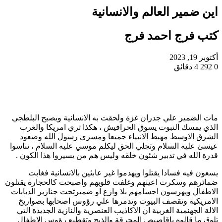
اين ضمير العالم والانسانية
كتب فرج احمد فرج
أكتوبر 19, 2023
0
292
4 دقائق
مات الضمير علي جدران غزة ولحقت به الانسانية ويصبح البلطجي
الذي يمسك النبوت يسوق الحرافيش ، هكذا تري امريكا والغرب
الشرق الاوسط مهبط الانبياء جميعا ومسري رسول الله وصعود
عيسئ عليه السلام وتجلي الحق ليكلم موسي عليه السلام ، تناسوا
قدرة الله في تدبير شئون خلقه وليس هم من يسيروا هذا الكون .
يسعون فيه فسادا يقتلوا ويهدموا غير عابئين بالانسانية فغابت
ضمائرهم وسكرت اعينهم وغلفت قلوبهم واصبحت كالحجارة يقتلون
الاطفال ويهرسون اجسامهم بلا وازع او ضميرتحت جنازير الدبابات
الامريكية وتقصف البيوت وتدمرها علي رؤوس اصحابها بصواريخ
الالة الجهنمية الغربية ان الاكاذيب العنصرية والنازية الجديدة التي
تلوق ما قالوه باقاصيص المحرقة والذبح وتقطيع رؤوس الاطفال