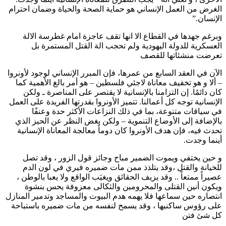
الغرض من العمل ‏الإنساني هو حماية الصحة والحياة ‏وضمان احترام
الإنسان.”
وبرغم جهدها في القطاع الا انها تقف عاجزة امام غطرسة الالة
العسكرية للدولة اليهودية ولم تحجب الة القتل المستمرة بل
تعرضت منشئاتها للقصف
الآن في العقد السابع من عمرها، فإن المبرر الإنساني لوجود لأونروا
– ألا و هو تخفيف معاناة لاجئي فلسطين – هو أمر بالغ الأهمية كما
كان دائمًا. إن التزامنا بالإنسانية لا يقتصر على المناصرة ـ ولكن
الإنسانية توجه كل أعمالنا. تتميز الأونروا بقدرتها الفريدة على العمل
في سياقات متنوعة، بما في ذلك النزاعات الأكثر حدة وعنفًا
بالإضافة إلى الأوضاع التنموية – ولكن بغض النظر عن الحيز الذي
تحدث فيه، فإن هدف الأونروا كان دوماً معالجة المعاناة الإنسانية
أينما وجدت.
و حين يختفي ويموت الضمير مباح وجائز قول الزور ، وقد تصل
للخيانة والقتل ،وقد يتلذذ ممن مات ضميره فيري في لون الدم
عصيراً ممتعاً .. وقد يزيف الحقائق ويغيَب الواقع ولا يعبا بالوطن ،
ويكون أنين القتلى والمحرومين والثكالى معزوفة يحس بنشوة
انتصاره حين سماعها فلا يهمه هدم البيوت والمساجد وتدمير المنازل
على رؤوس ساكنيها ، وقد يسمح لنفسه من مات ضميره باستباحة
كل شئ فتن