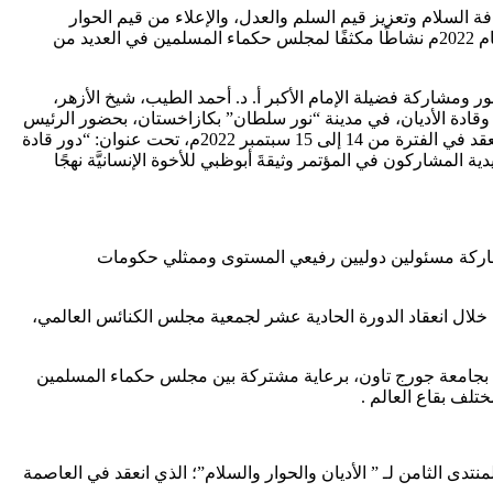
اسة فضيلة الإمام الأكبر أ. د. أحمد الطيب، شيخ الأزهر الشريف، عطاءه وجهوده في عام 2022م؛ لنشر ثقافة السلام وتعزيز قيم السلم والعدل، والإعلاء من قيم الحوار
والتعايش السلمي، والعمل على تجسيد وإبراز قيم الإسلام في التعامل مع الآخر، ونشر ثقافة الاختلاف، وتصحيح المفاهيم المغلوطة؛ ليشهد عام 2022م نشاطًا مكثفًا لمجلس حكماء المسلمين في العديد من
ومشاركة فضيلة الإمام الأكبر أ. د. أحمد الطيب، شيخ الأزهر،
ادة الأديان، في مدينة “نور سلطان” بكازاخستان، بحضور الرئيس
الكازاخي، قاسم جومارت توقايف، وقداسة البابا فرنسيس، بابا الفاتيكان وعدد كبير من قادة وزعماء الأديان من ٦٠ دولة حول العالم، الذي انعقد في الفترة من 14 إلى 15 سبتمبر 2022م، تحت عنوان: “دور قادة
باء كوفيد-19، واعتمد قادة وزعماء الأديان العالمية والتقليدية المشاركون في المؤتمر وثيقةَ أبوظبي للأخوة الإنسانيَّة نهجًا
كة المغربية؛ بمشاركة مسئولين دوليين رفيعي المستوى وممثلي حكومات
جتمعات”.. وذلك خلال انعقاد الدورة الحادية عشر لجمعية مجلس الكنائس العالمي،
يكية بجامعة جورج تاون، برعاية مشتركة بين مجلس حكماء المسلمين
 الثامن لـ ” الأديان والحوار والسلام”؛ الذي انعقد في العاصمة