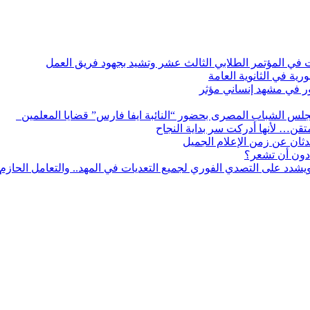
ات في المؤتمر الطلابي الثالث عشر وتشيد بجهود فريق العمل
رية في الثانوية العامة
مور في مشهد إنساني مؤثر
لس الشباب المصرى بحضور “النائبة ايفا فارس” قضايا المعلمين
لمتقن… لأنها أدركت سر بداية النجاح
ثان عن زمن الإعلام الجميل
دون أن تشعر؟
يشدد على التصدي الفوري لجميع التعديات في المهد.. والتعامل الحازم م