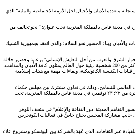
ء الدولي “مفترق الطرق: استجابة متعددة الأديان والأجيال لحل الأزمة الاجتماعية والبيئية” الذي
لمغرب، حيث شارك المجلس في المنتدى الدولي للأمم المتحدة لتحالف الحضارات، الذي انعقد في الفترة من ٢٢: ٢٣ نوفمبر، في مدينة فاس بالمملكة المغربية تحت عنوان: ” نحو تحالف من
 في المؤتمر الدولي السابع للحوار بين الثقافات والأديان وبناء الجسور نحو السلام؛ والذي انعقد بجمهورية التشيك
وار الشرق والغرب من أجل التعايش الإنساني” برعاية وحضور جلالة
ملك البحرين، ومشاركة قداسة البابا فرنسيس بابا الكنيسة الكاثوليكية، وعدد من رموز وقادة الأديان، في الفترة من ٣ إلى ٤ نوفمبر، بحضور أكثر من 200 شخصية دينية حول العالم يمثلون كافة الأديان والمذاهب،
 قيادات الكنيسة الكاثوليكية، ولقاءات مهمة مع هيئات إسلامية
حالف العالمي للتسامح، وذلك في تعاون مشترك بين مجلس حكماء
المسلمين ووزارة التسامح والتعايش، كما شارك المجلس في فعاليات المنتدى الدولي للأمم المتحدة لتحالف الحضارات؛ الذي انعقد خلال الفترة من ٢٢: ٢٣ نوفمبر، في مدينة فاس بالمملكة المغربية، تحت
ر التفاهم الحديثة: دور الثقافة والإعلام” في متحف اللوفر
، إلى جانب مشاركة المجلس بجناح خاصٍّ في فعاليات الكونجرس
ادة عبر الثقافات، الذي عُقِدَ بالشراكة بين اليونسكو ومشروع علاء