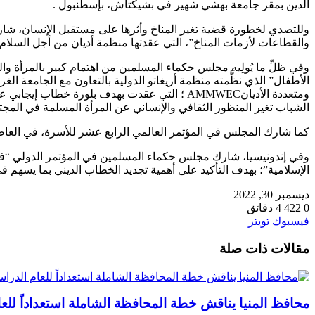
الدين بمقر جامعة بهشي شهير في بشيكتاش، بإسطنبول .
والقطاعات لأزمات المناخ”، التي عقدتها منظمة أديان من أجل السلام على هامش فعاليات cop27؛ والتي ان
وفي ظلِّ ما يُولِيه مجلس حكماء المسلمين من اهتمام كبير بالمرأة 
الأطفال” الذي نظَّمته منظمة أريغاتو الدولية بالتعاون مع الجامعة الغ
ومتعددة الأديانAMMWEC ؛ التي عقدت بهدف بلو
الشباب تغير المنظور الثقافي والإنساني عن المرأة المسلمة في المجتم
كما شارك المجلس في المؤتمر العالمي الرابع عشر للأسرة، في العاصمة ا
وفي إندونيسيا، شارك مجلس حكماء المسلمين في المؤتمر الدولي “فقه 
الإسلامية”؛ بهدف التأكيد على أهمية تجديد الخطاب الديني بما يسهم 
ديسمبر 30, 2022
0
422
4 دقائق
طباعة
لينكدإن
مشاركة
بينتيريست
فيسبوك
تويتر
عبر
مقالات ذات صلة
البريد
محافظ المنيا يناقش خطة المحافظة الشاملة استعداداً للعا