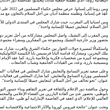
الإيطالية روما، الذي نظمته جمعية سانت إيجيديو، لمناقشة دور الأديان
ومن روما 
عُقِدَ في إسبانيا، ونظَّمته منظمة أديان من أجل السلام بالتعاون مع مدي
أجل السلام: لنتعايش جميعًا كإنسانية واحدة”.
بحضور وزير خارجية التشيك ومجموعة من المفكرين وسفراء مجموعة د
واستكمالًا لمسيرة جولات الحوار بين حكماء الشرق والغرب، شارك م
ومجموعة كبيرة من شخصيات فكرية وإعلامية بارزة، كما عقد الإمام الأك
ومسيحية بارزة، وعدد من القيادات الجامعية وشباب الجامعات .
وعلى صعيد تعزيز التسامح والتعايش شارك المجلس في فعاليات “المهر
عنوان: “نحو تحالف من أجل السلام: لنتعايش جميعًا كإنسانية واحدة”.
وحول مناقشة دور الإعلام والثقافة في تعزيز التفاهم وبناء جسور الت
بأبوظبي، بحضور عددٍ من القادة البارزين من الفضاء الإعلامي والمجتم
العالمي للإعلام؛ الذي انعقد في العاصمة الإماراتية أبو ظبي، خلال الفترة من ١٥: ١٧ نوفمبر
وتحت عنوان “جائحة فيروس كورونا والآثار الاجتماعية والاقتصادية لصو