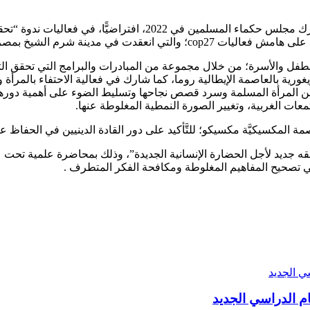
وللتصدي لخطورة قضية تغير المناخ وأثرها على مستقبل الإنسان، شارك م
عقدت في مدينة شرم الشيخ بمصر .
والطفل والأسرة؛ من خلال مجموعة من المبادرات والبرامج التي تحقق ا
ريغورية بالعاصمة الإيطالية روما، كما شارك في فعالية الاحتفاء بالمرأة
رة خطاب إيجابي عن المرأة المسلمة وسرد قصص نجاحها وتسليط الضوء على أهم
عات الغربية، وتغيير الصورة النمطية المغلوطة عنها.
لمكسيكيَّة مكسيكو؛ للتَّأكيد على دور القادة الدينيين في الحفاظ على ك
جديد لأجل الحضارة الإنسانية الجديدة”، وذلك بمحاضرة علمية تحت عن
في تصحيح المفاهيم المغلوطة ومكافحة الفكر المتطرف .
م الدراسي الجديد