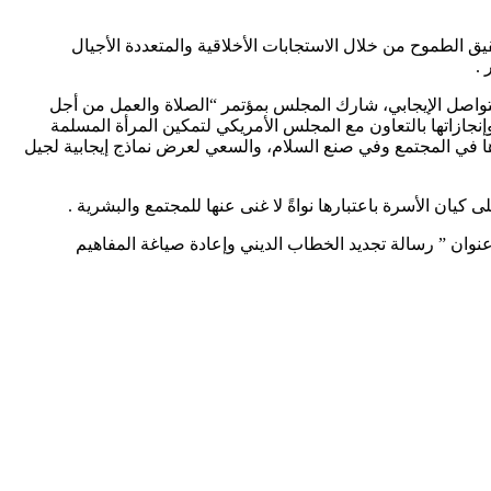
جلس حكماء المسلمين في 2022، افتراضيًّا، في فعاليات ندوة “تحقيق الطموح من خلال الاستجابات الأخلاقية والمتعددة الأجيال
لتواصل الإيجابي، شارك المجلس بمؤتمر “الصلاة والعمل من أجل
 وإنجازاتها بالتعاون مع المجلس الأمريكي لتمكين المرأة المسلمة
ية دورها في المجتمع وفي صنع السلام، والسعي لعرض نماذج إيجابية لجيل
يان الأسرة باعتبارها نواةً لا غنى عنها للمجتمع والبشرية .
وان ” رسالة تجديد الخطاب الديني وإعادة صياغة المفاهيم