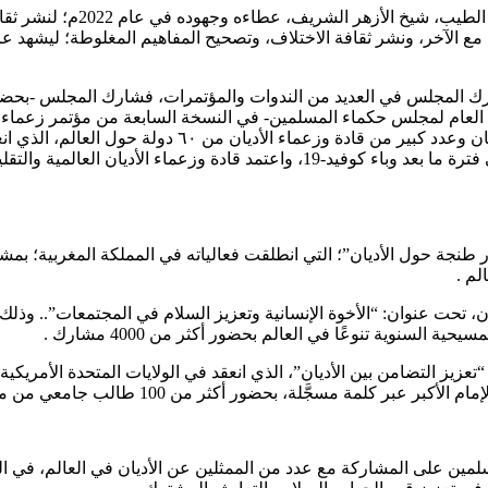
واصل مجلس حكماء المسلمين، برئ
شارك المجلس في العديد من الندوات والمؤتمرات، فشارك المجلس -بحضور 
لعام لمجلس حكماء المسلمين- في النسخة السابعة من مؤتمر زعماء وق
الأديان العالمية والتقليديَّة في التنمية الروحية والاجتماعية للبشرية في فترة ما بعد و
 في 2022م في فعاليات لقاء “حوار طنجة حول الأديان”؛ التي انطلقت فعالياته في الممل
لم .
، ورشة عمل للحوار بين الأديان، تحت عنوان: “الأخوة الإنسانية وتعزيز السلام في الم
السنوية تنوعًا في العالم بحضور أكثر من 4000 مشارك .
“تعزيز التضامن بين الأديان”، الذي انعقد في الولايات المتحدة الأمر
سجَّلة، بحضور أكثر من 100 طالب جامعي من مختلف بقاع العالم .
على المشاركة مع عدد من الممثلين عن الأديان في العالم، في المنتدى