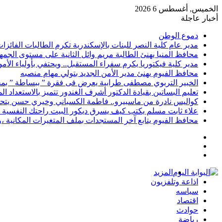
الخميس, أغسطس 6 2026
أخبار عاجلة
دموع الوطن
مدير عام كلية النصر للبنات بالإسكندرية تكرم الطالبات الفائز
محافظ المنيا يهنئ الطالبة مريم وائل الثانية على مستوى الجمهو
مدير كلية فيكتوريا يكرم سفراء المستقبل.. ويحتفي بأولياء الأ
محافظ الفيوم يهنئ مدير الأمن الجديد بتولي مهام منصبه
الخبير التربوي مصطفى طرابية يعرض فى فقرة ” ببساطة ” بمج
تعليم البساتين بقيادة الدكتور أشرف الغندور تتميز بالاستعداد ا
كواليس نادرة من ماسبيرو.. فاطمة الكسباني وخيري حسن يتحد
علاء ثابت مسلم يكتب كيف يسرق ديكور البيت راحتك النفسية 
محافظ الفيوم يتابع آخر المستجدات بملف المتغيرات المكانية ،و
إضافة
مقال
عمود
تسجيل
عشوائي
جانبي
الدخول
المزيد
اذاعة وتلفزيون
سياسه
اقتصاد
حوادث
رياضة