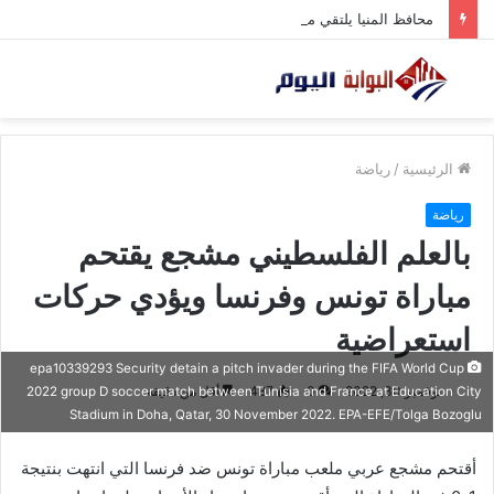
محافظ المنيا يلتقي مساعد أول وزير الداخلية لمنطقة شمال الصعيد
الرئيسية
/
رياضة
رياضة
بالعلم الفلسطيني مشجع يقتحم
مباراة تونس وفرنسا ويؤدي حركات
استعراضية
epa10339293 Security detain a pitch invader during the FIFA World Cup
نوفمبر 30, 2022
0
487
أقل من دقيقة
2022 group D soccer match between Tunisia and France at Education City
Stadium in Doha, Qatar, 30 November 2022. EPA-EFE/Tolga Bozoglu
أقتحم مشجع عربي ملعب مباراة تونس ضد فرنسا التي انتهت بنتيجة