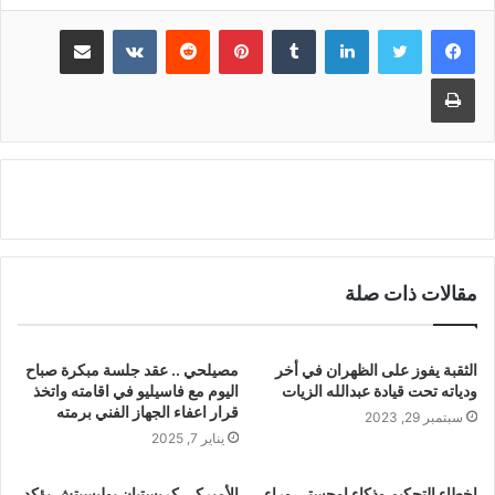
لينكدإن
بينتيريست
مشاركة عبر البريد
طباعة
مقالات ذات صلة
الثقبة يفوز على الظهران في أخر
مصيلحي .. عقد جلسة مبكرة صباح
ودياته تحت قيادة عبدالله الزيات
اليوم مع فاسيليو في اقامته واتخذ
قرار اعفاء الجهاز الفني برمته
سبتمبر 29, 2023
يناير 7, 2025
اخطاء التحكيم وذكاء اوجستي وراء
الأميركي كريستيان بوليسيتش يؤكد