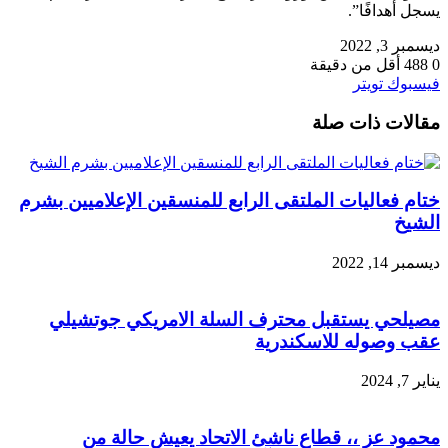
يسجل أهدافًا”.
ديسمبر 3, 2022
0
488
أقل من دقيقة
طباعة
لينكدإن
مشاركة
بينتيريست
فيسبوك
تويتر
عبر
مقالات ذات صلة
البريد
ختام فعاليات الملتقى الرابع للمنسقين الإعلاميين بشرم
الشيخ
ديسمبر 14, 2022
مصيلحي يستقبل محترف السلة الامريكي جوتشيلي
عقب وصوله للاسكندرية
يناير 7, 2024
محمود عز ،، قطاع ناشئ الاتحاد يعيش حالة من