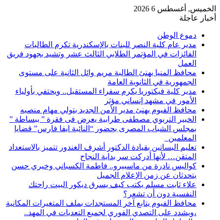
الخميس, أغسطس 6 2026
أخبار عاجلة
دموع الوطن
مدير عام كلية النصر للبنات بالإسكندرية تكرم الطالبات
الفائزات في المؤتمر الطلابي الثالث عشر وتشيد بجهود فريق
العمل
محافظ المنيا يهنئ الطالبة مريم وائل الثانية على مستوى
الجمهورية في الثانوية العامة
مدير كلية فيكتوريا يكرم سفراء المستقبل.. ويحتفي بأولياء
الأمور في مشهد إنساني مؤثر
محافظ الفيوم يهنئ مدير الأمن الجديد بتولي مهام منصبه
الخبير التربوي مصطفى طرابية يعرض فى فقرة ” ببساطة ”
بمجلس الشباب المصرى بحضور “النائبة ايفا فارس” قضايا
المعلمين
تعليم البساتين بقيادة الدكتور أشرف الغندور تتميز بالاستعداد
المتقن… لأنها أدركت سر بداية النجاح
كواليس نادرة من ماسبيرو.. فاطمة الكسباني وخيري حسن
يتحدثان عن زمن الإعلام الجميل
علاء ثابت مسلم يكتب كيف يسرق ديكور البيت راحتك
النفسية دون أن تشعر؟
محافظ الفيوم يتابع آخر المستجدات بملف المتغيرات المكانية
،ويشدد على التصدي الفوري لجميع التعديات في المهد..