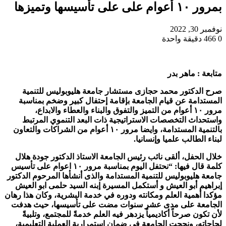
بمرور ١٠ أعوام على على تأسيسها وتميزها
نوفمبر 30, 2022
0
466
دقيقة واحدة
متابعة : ماهر بدر
صرح الدكتور محمد حجازى مستشار جامعة هليوبوليس للتنمية
المستدامة عن قيام الجامعة بإقامة إحتفال كبير وضخم بمناسبة
مرور ١٠ أعوام من التميز والتفوق والبناء والعطاء والابداع،
واستحداث التخصصات الاستراتيجية ذات البعد التنموي المرتبط
بالتنمية المستدامة، وايضا مرور ١٠ أعوام من الشراكات والتعاون
لبناء الطالب علميا وإنسانيا.
خلال الحفل، ألقى نائب رئيس الجامعة الاستاذ الدكتور جودة هلال
كلمة قال فيها: “نحتفل اليوم بمناسبة مرور ١٠ اعوام على تأسيس
جامعة هليوبوليس للتنمية المستدامة والذى أنشأها المرحوم الدكتور
إبراهيم أبو العيش و أستكمل المسيرة إبنه السيد حلمى ابو العيش
مؤكدا أهمية العلم ومكانته ودوره في خدمة البشرية، وكان هذا رهان
الجامعة على مدى عشر سنوات مضت على تأسيسها، حيث هدفت
لأن تكون صرحاً أكاديمياً يزدهر فيه العلم خدمةً للمجتمع، وتلبيةً
لحاجاته، ونجحت الجامعة في ضمان استمرارية العملية التعليمية،