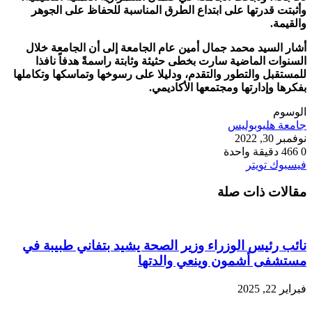
وأثبتت قدرتها على ابتداع الطرق المناسبة للحفاظ على الجوهر
والقيمة.
أشار السيد محمد جمال أمين عام الجامعة إلى أن الجامعة خلال
السنوات الماضية سارت بخطى حثيثة وثابتة راسمةً هدفاً نافذا
للمستقبل والتطور والتقدم، ودليلا على رسوخها وتماسكها وتكاملها
بفكرها وإدارتها ومجتمعها الأكاديمي.
الوسوم
جامعة هليوبوليس
نوفمبر 30, 2022
0
466
دقيقة واحدة
طباعة
لينكدإن
مشاركة
بينتيريست
فيسبوك
تويتر
عبر
مقالات ذات صلة
البريد
نائب رئيس الوزراء وزير الصحة يشيد بتفاني طبيبة في
مستشفى أشمون وينعي والدتها
فبراير 22, 2025