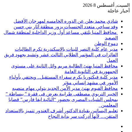
السبت, أغسطس 8 2026
أخبار عاجلة
شادي محمد يعلن عن الدوره الخامسه لمهرجان الأفضل
وفد سياحي متعدد الجنسيات يزور منطقة آثار بني حسن
محافظ المنيا يلتقي مساعد أول وزير الداخلية لمنطقة شمال
الصعيد
دموع الوطن
مدير عام كلية النصر للبنات بالإسكندرية تكرم الطالبات
الفائزات في المؤتمر الطلابي الثالث عشر وتشيد بجهود فريق
العمل
محافظ المنيا يهنئ الطالبة مريم وائل الثانية على مستوى
الجمهورية في الثانوية العامة
مدير كلية فيكتوريا يكرم سفراء المستقبل.. ويحتفي بأولياء
الأمور في مشهد إنساني مؤثر
محافظ الفيوم يهنئ مدير الأمن الجديد بتولي مهام منصبه
الخبير التربوي مصطفى طرابية يعرض فى فقرة ” ببساطة ”
بمجلس الشباب المصرى بحضور “النائبة ايفا فارس” قضايا
المعلمين
تعليم البساتين بقيادة الدكتور أشرف الغندور تتميز بالاستعداد
المتقن… لأنها أدركت سر بداية النجاح
إضافة
مقال
عمود