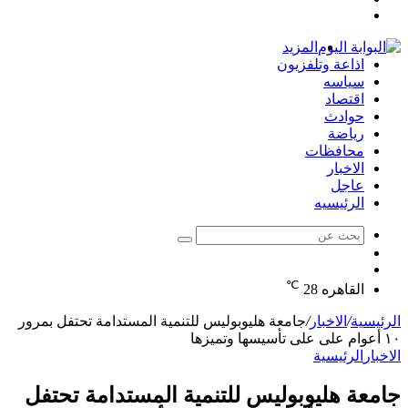
تسجيل
عشوائي
جانبي
الدخول
المزيد
اذاعة وتلفزيون
سياسه
اقتصاد
حوادث
رياضة
محافظات
الاخبار
عاجل
الرئيسيه
بحث
الوضع
عن
مقال
المظلم
℃
عشوائي
القاهره
28
الرئيسية
/
الاخبار
/
جامعة هليوبوليس للتنمية المستدامة تحتفل بمرور
١٠ أعوام على على تأسيسها وتميزها
الاخبار
الرئيسية
جامعة هليوبوليس للتنمية المستدامة تحتفل