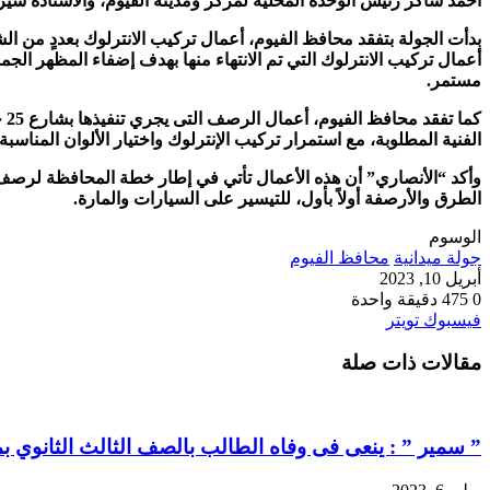
أحمد شاكر رئيس الوحدة المحلية لمركز ومدينة الفيوم، والأستاذة شير
بدأت الجولة بتفقد محافظ الفيوم، أعمال تركيب الانترلوك بعددٍ من
أعمال تركيب الانترلوك التي تم الانتهاء منها بهدف إضفاء المظهر ا
مستمر.
كم
الفنية المطلوبة، مع استمرار تركيب الإنترلوك واختيار الألوان المناس
وأكد “الأنصاري” أن هذه الأعمال تأتي في إطار خطة المحافظة لرصف ا
الطرق والأرصفة أولاً بأول، للتيسير على السيارات والمارة.
الوسوم
جولة ميدانية
محافظ الفيوم
أبريل 10, 2023
0
475
دقيقة واحدة
طباعة
لينكدإن
مشاركة
بينتيريست
فيسبوك
تويتر
عبر
مقالات ذات صلة
البريد
” سمير ” : ينعى فى وفاه الطالب بالصف الثالث الثانوي 