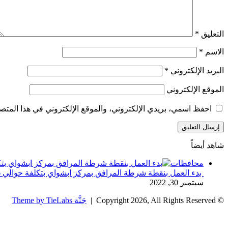
التعليق
*
الاسم
*
البريد الإلكتروني
*
الموقع الإلكتروني
احفظ اسمي، بريدي الإلكتروني، والموقع الإلكتروني في هذا المتصف
شاهد أيضاً
إغلاق
محافظات
بدء العمل بنقطة شرطة المرافق بمركز ابشواي بتكلفة حوالي 1.6 مليون جنيه
سبتمبر 30, 2022
© Copyright 2026, All Rights Reserved |
جَنَّة Theme by TieLabs
زر
تويتر
تيلقرام
واتساب
فيسبوك
الذهاب