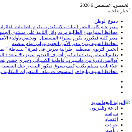
الخميس, أغسطس 6 2026
أخبار عاجلة
دموع الوطن
مدير عام كلية النصر للبنات بالإسكندرية تكرم الطالبات الفائز
محافظ المنيا يهنئ الطالبة مريم وائل الثانية على مستوى الجمهو
مدير كلية فيكتوريا يكرم سفراء المستقبل.. ويحتفي بأولياء الأ
محافظ الفيوم يهنئ مدير الأمن الجديد بتولي مهام منصبه
الخبير التربوي مصطفى طرابية يعرض فى فقرة ” ببساطة ” بمج
تعليم البساتين بقيادة الدكتور أشرف الغندور تتميز بالاستعداد ا
كواليس نادرة من ماسبيرو.. فاطمة الكسباني وخيري حسن يتحد
علاء ثابت مسلم يكتب كيف يسرق ديكور البيت راحتك النفسية 
محافظ الفيوم يتابع آخر المستجدات بملف المتغيرات المكانية ،و
إضافة
مقال
عمود
تسجيل
عشوائي
جانبي
الدخول
المزيد
اذاعة وتلفزيون
سياسه
اقتصاد
حوادث
رياضة