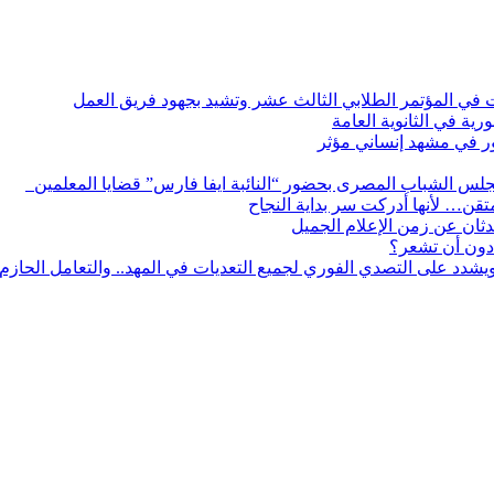
ات في المؤتمر الطلابي الثالث عشر وتشيد بجهود فريق العمل
رية في الثانوية العامة
مور في مشهد إنساني مؤثر
لس الشباب المصرى بحضور “النائبة ايفا فارس” قضايا المعلمين
لمتقن… لأنها أدركت سر بداية النجاح
ثان عن زمن الإعلام الجميل
دون أن تشعر؟
يشدد على التصدي الفوري لجميع التعديات في المهد.. والتعامل الحازم م