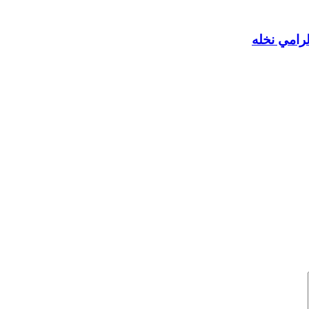
رامي نخله