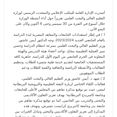
أصدرت الإدارة العامة للمكتب الإعلامي والمتحدث الرسمي لوزارة
التعليم العالي والبحث العلمي تقريراً حول أداء أنشطة الوزارة
خلال أسبوع في الفترة من 30 سبتمبر وحتى 6 أكتوبر وكان على
النحو الآتي :
1 ) في إطار استعدادات الجامعات والمعاهد المصرية لبدء الدراسة
بالعام الجامعي الجديد 2023/2024، وجه الدكتور أيمن عاشور
وزير التعليم العالي والبحث العلمي بسرعة انتظام الدراسة وحسن
سير العملية التعليمية بنجاح، تواجد أعضاء هيئة التدريس والهيئة
المعاونة في الحرم الجامعي من اليوم الأول للدراسة، جاهزية كافة
المستشفيات الجامعية لتقديم خدمة طبية متميزة للطلاب، وتنظيم
الفعاليات والأنشطة الرياضية والثقافية والفنية للطلاب ودعم
الطلاب الموهوبين .
2 ) شهد د. أيمن عاشور وزير التعليم العالي والبحث العلمي،
فعاليات اللقاء الختامي لزيارة البعثة التعليمية والترويجية البريطانية
لمصر، حيث تم توقيع مذكرة تفاهم بين المجلس الأعلى للجامعات
وجامعة كامبريدج البريطانية؛ بهدف تعزيز التعاون الأكاديمى
والبحثى والتدريب بين الجانبين، كما تم توقيع مذكرة تفاهم بين
جامعة بدر وجامعة كانتربري كرايست تشيرش، وتهدف هذه
المذكرة إلى تعزيز التعاون الأكاديمي والبحثي وتبادل الخبرات بين
الجامعتين في مجالات تدريس مناهج معتمدة من نظام جودة التعليم