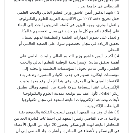
البريطاني في جامعة بدر .
3 ) شهد الدكتور أيمن عاشور وزير التعليم العالي والبحث العلمي
حفل تخريج دفعة ٢٠٢٣ من الأكاديمية العربية للعلوم والتكنولوجيا
والنقل البحري، ووجه الوزير في كلمته الخريجين الجدد إلى البقاء
على إطلاع دائم مع كل ما هو جديد في مجال تخصصهم عالميًا،
والعمل على تطوير المهارات العلمية والتطبيقية لديهم لضمان
تحقيق الريادة في مجال تخصصهم سواء على الصعيد العالمي أو
المحلي .
4 ) أكد د. أيمن عاشور وزير التعليم العالي والبحث العلمي على
أهمية تحقيق مبادئ الإستراتيجية الوطنية للتعليم العالي والبحث
العلمي، والتي تدعم تحويل المؤسسات التعليمية والبحثية إلى
مؤسسات ابتكارية تسهم في جذب الكوادر المتميزة وتدعم بناء
الاقتصاد المبنى على المعرف، وفي هذا الإطار، وقع معهد بحوث
الإلكترونيات عقد استضافة شركة ناشئة بين المعهد ومالك تطبيق
رنكر Rnker، كأول عقد يتم توقيعه بمدينة العلوم والتكنولوجيا
لأبحاث وصناعة الإلكترونيات التابعة للمعهد في مجال تكنولوجيا
الرياضات الإلكترونية .
5 ) شارك وفد من المعهد القومي للبحوث الفلكية والجيوفيزيقية
برئاسة د. جاد القاضي رئيس المعهد في اجتماعات مُبادرة الحد من
المخاطر التابعة لهيئة اليونسكو، بحضور 20 دولة من الدول الأعضاء
في اليونسكو والأعضاء في المبادرة، وأشار د. جاد القاضي إلى أن