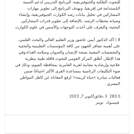
للبحوث الفلكية والجيوفيزيقية، البرنامج التدريبي لدعم التنمية
المُستدامة في إفريقيا، ويهدف البرنامج إلى تطوير مهارات
المشاركين في تحليل بيانات رصد الكوارث الجيوفيزيقية، وإنشاء
وصيانة محطات الرصد، بالإضافة إلى تطوير قدرات المشاركين
البحثية، والتعرف على أحدث التوجهات والأسس في علوم الكوارث
.
8 ) أكد الدكتور أيمن عاشور وزير التعليم العالي والبحث العلمي،
على أهمية تضافر الجهود من كافة المؤسسات التعليمية والبحثية
والتخصصات المعنية بصحة الإنسان والحيوان وسلامة الغذاء،وفي
هذا الإطار، أطلق المركز القومي للبحوث قافلة طبية بيطرية
علاجية وإرشادية مجانية لقرية العامرية بمحافظة الفيوم، وذلك في
ضوء التكليفات الرئاسية بمساعدة القرى الأكثر احتياجًا ضمن
فعاليات مبادرة «حياة كريمة»؛ لرفع المعاناة عن كاهل المواطن
المصري .
0
283
3 دقائق
أكتوبر 7, 2023
لينكدإن
طباعة
مشاركة
بينتيريست
فيسبوك
تويتر
عبر
البريد