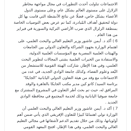
الاجتماعات تناولت أحدث التطورات في مجال مواجهة مخاطر
الزلازل على مستوى العالم بشكل عام، وعلى مستوى الدول
الأعضاء بشكل خاص، فضلًا عن نتائج الأنشطة التي قامت بها كل
دولة لتحقيق أهداف المُبادرة، كما تم عرض بعض التوصيات الخاصة
بمنطقة الزلزال الذي ضرب الأراضي التركية والسورية في فبراير
من هذا العام .
6 ) أكد د. أيمن عاشور وزير التعليم العالي والبحث العلمي، على
اهتمام الوزارة بجهود الشراكة والتعاون الدولي بين الجامعات
والهيئات العلمية المصرية مع المؤسسات العلمية الدولية،
والاستفادة من الخبرات العلمية بشتى المجالات لتطوير البحث
العلمي، وفي هذا الإطار، شاركت الهيئة القومية للاستشعار من
البُعد وعلوم الفضاء، وكذلك جامعة الوادي الجديد، في عدد من
الاجتماعات مع وفد من هيئة التعاون الدولي اليابانية “الجايكا”
برئاسة السيد/ كاتو كين مدير مكتب الجايكا بالقاهرة والوفد
المرافق له، حيث تم بحث أطر التعاون في المشروع المشترك مع
جامعة صوفيا اليابانية وذلك لخدمة المجتمع في محافظة الوادي
الجديد .
7 ) أكد د. أيمن عاشور وزير التعليم العالي والبحث العلمي أن
الوزارة تولي اهتمامًا كبيرًا للتعاون الإفريقي الذي يأتي ضمن أهم
أولوياتها، وذلك من خلال تقديم الدعم لأشقائها في مجالي التعليم
العالي والبحث العلمي، وفي هذا الإطار، افتتح المعهد القومي