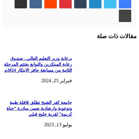
طباعة
مقالات ذات صلة
برعاية وزير التعليم العالي.. صندوق
رعاية المبتكرين والنوابغ يختتم المرحلة
الثانية من مسابقة حافز الابتكار 2024م
فبراير 25, 2024
جامعة كفر الشيخ تطلق قافلة طبية
وتوعوية وارشادية ضمن مبادرة “حياة
كريمة” لقرية خليج قبلي
يوليو 13, 2023