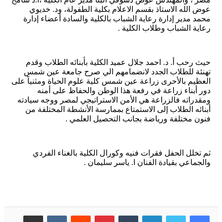
عوض الله الاستاذ بقسم الاعلام بكلية الطفولة، ود. خديوي
محمد مدير إدارة رعاية الشباب بالكلية والسادة أعضاء إدارة
رعاية الشباب وطلاب الكلية .
حيث رحب أ. د. احمد جلال عميد الكلية بأبنائه الطلاب وقدم
تهنئة للطلاب الجدد لانضمامهم الي صرح جامعة عين شمس
العظيم بالأحرى زراعة عين شمس كلية علوم الحياة ومثنياََ على
دور أبناء زراعة في رفعة هذا الوطن والحفاظ على أمنه
ومقدراته فالزراعة هي الأمن الاستراتيجي لمصر ووجه سيادته
أبنائه الطلاب إلى الاستمتاع بممارسة الأنشطة المختلفة من
فنون مختلفة ورياضة بجانب التحصيل العلمي .
ثم تخلل الحفل فقرات فنيه وكورال الكلية بالغناء الفردي
والجماعي بقيادة الفنان ا. ياسر سليمان .
لينكدإن
بينتيريست
مشاركة عبر البريد