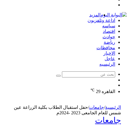
تسجيل
عشوائي
جانبي
الدخول
المزيد
اذاعة وتلفزيون
سياسه
اقتصاد
حوادث
رياضة
محافظات
الاخبار
عاجل
الرئيسيه
بحث
الوضع
عن
مقال
المظلم
℃
عشوائي
القاهره
29
الرئيسية
/
جامعات
/
حفل استقبال الطلاب بكلية الزراعة عين
شمس للعام الجامعى 2023 -2024م
جامعات