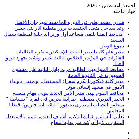
الجمعة, أغسطس 7 2026
أخبار عاجلة
شادي محمد يعلن عن الدوره الخامسه لمهرجان الأفضل
وفد سياحي متعدد الجنسيات يزور منطقة آثار بني حسن
محافظ المنيا يلتقي مساعد أول وزير الداخلية لمنطقة شمال
الصعيد
دموع الوطن
مدير عام كلية النصر للبنات بالإسكندرية تكرم الطالبات
الفائزات في المؤتمر الطلابي الثالث عشر وتشيد بجهود فريق
العمل
محافظ المنيا يهنئ الطالبة مريم وائل الثانية على مستوى
الجمهورية في الثانوية العامة
مدير كلية فيكتوريا يكرم سفراء المستقبل.. ويحتفي بأولياء
الأمور في مشهد إنساني مؤثر
محافظ الفيوم يهنئ مدير الأمن الجديد بتولي مهام منصبه
الخبير التربوي مصطفى طرابية يعرض فى فقرة ” ببساطة ”
بمجلس الشباب المصرى بحضور “النائبة ايفا فارس” قضايا
المعلمين
تعليم البساتين بقيادة الدكتور أشرف الغندور تتميز بالاستعداد
المتقن… لأنها أدركت سر بداية النجاح
إضافة
مقال
عمود