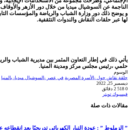
الإجتماعي، وطرحت مجموعة من الاستخدامات الإيجابية، وا
الناجمة عن السوشيال ميديا من خلال دور الأزهر والأوقاف 
و يوضح ذلك دور وزارة الشباب والرياضة والمؤسسات التابع
لها عبر حلقات النقاش والندوات التثقفية.
يأتي ذلك في إطار التعاون المثمر بين مديرية الشباب والري
حلمي ،رئيس مجلس مركز ومدينة المنيا.
الوسوم
حلقة نقاش حول -الأسرة المصرية
في عصر -السوشيال ميديا- بالمنيا
ديسمبر 25, 2022
0
518
2 دقائق
طباعة
لينكدإن
مشاركة
بينتيريست
فيسبوك
تويتر
عبر
مقالات ذات صلة
البريد
” الزملوط ” : عودة التيار الكهربائي تدريجيًا بعد انقطاعه