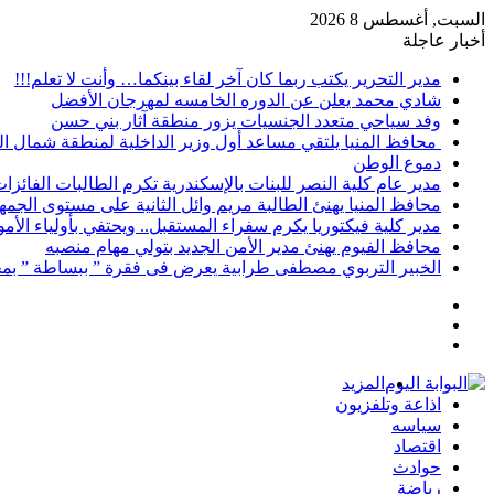
السبت, أغسطس 8 2026
أخبار عاجلة
مدير التحرير يكتب ربما كان آخر لقاء بينكما… وأنت لا تعلم!!!
شادي محمد يعلن عن الدوره الخامسه لمهرجان الأفضل
وفد سياحي متعدد الجنسيات يزور منطقة آثار بني حسن
محافظ المنيا يلتقي مساعد أول وزير الداخلية لمنطقة شمال ا
دموع الوطن
مدير عام كلية النصر للبنات بالإسكندرية تكرم الطالبات الفائز
محافظ المنيا يهنئ الطالبة مريم وائل الثانية على مستوى الجمهو
مدير كلية فيكتوريا يكرم سفراء المستقبل.. ويحتفي بأولياء الأ
محافظ الفيوم يهنئ مدير الأمن الجديد بتولي مهام منصبه
الخبير التربوي مصطفى طرابية يعرض فى فقرة ” ببساطة ” بمج
إضافة
مقال
عمود
تسجيل
عشوائي
جانبي
الدخول
المزيد
اذاعة وتلفزيون
سياسه
اقتصاد
حوادث
رياضة