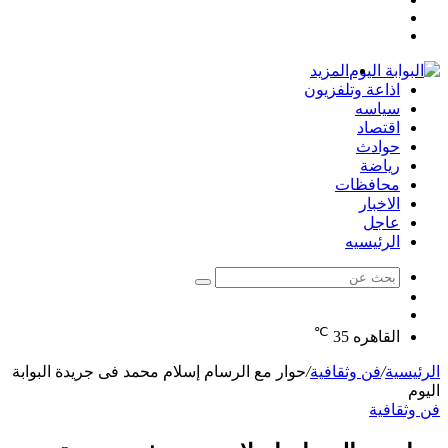
مقال
عمود
تسجيل
عشوائي
جانبي
الدخول
المزيد
اذاعة وتلفزيون
سياسه
اقتصاد
حوادث
رياضة
محافظات
الاخبار
عاجل
الرئيسيه
بحث
الوضع
عن
مقال
المظلم
℃
عشوائي
القاهره
35
الرئيسية
/
فن وثقافية
/
حوار مع الرسام إسلام محمد فى جريدة البوابة
اليوم
فن وثقافية