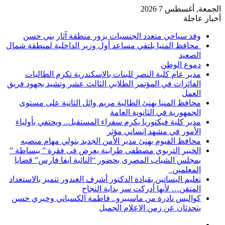
الجمعة, أغسطس 7 2026
أخبار عاجلة
وفد سياحي متعدد الجنسيات يزور منطقة آثار بني حسن
محافظ المنيا يلتقي مساعد أول وزير الداخلية لمنطقة شمال
الصعيد
دموع الوطن
مدير عام كلية النصر للبنات بالإسكندرية تكرم الطالبات
الفائزات في المؤتمر الطلابي الثالث عشر وتشيد بجهود فريق
العمل
محافظ المنيا يهنئ الطالبة مريم وائل الثانية على مستوى
الجمهورية في الثانوية العامة
مدير كلية فيكتوريا يكرم سفراء المستقبل.. ويحتفي بأولياء
الأمور في مشهد إنساني مؤثر
محافظ الفيوم يهنئ مدير الأمن الجديد بتولي مهام منصبه
الخبير التربوي مصطفى طرابية يعرض فى فقرة ” ببساطة ”
بمجلس الشباب المصرى بحضور “النائبة ايفا فارس” قضايا
المعلمين
تعليم البساتين بقيادة الدكتور أشرف الغندور تتميز بالاستعداد
المتقن… لأنها أدركت سر بداية النجاح
كواليس نادرة من ماسبيرو.. فاطمة الكسباني وخيري حسن
يتحدثان عن زمن الإعلام الجميل
إضافة