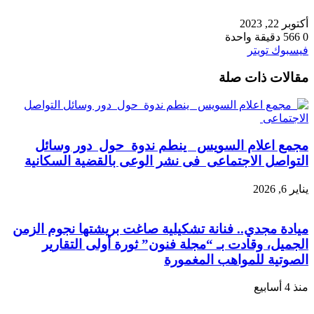
أكتوبر 22, 2023
0
566
دقيقة واحدة
طباعة
لينكدإن
مشاركة
بينتيريست
فيسبوك
تويتر
عبر
مقالات ذات صلة
البريد
مجمع اعلام السويس ينطم ندوة حول دور وسائل
التواصل الاجتماعى فى نشر الوعى بالقضية السكانية
يناير 6, 2026
ميادة مجدي.. فنانة تشكيلية صاغت بريشتها نجوم الزمن
الجميل، وقادت بـ “مجلة فنون” ثورة أولى التقارير
الصوتية للمواهب المغمورة
منذ 4 أسابيع