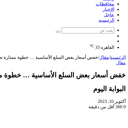
محافظات
الاخبار
عاجل
الرئيسيه
بحث
الوضع
عن
مقال
المظلم
℃
عشوائي
القاهره
33
الرئيسية
/
مقال
/
خفض أسعار بعض السلع الأساسية … خطوة ممتازة تج
مقال
خفض أسعار بعض السلع الأساسية … خطوة مم
البوابة اليوم
أكتوبر 10, 2023
0
360
أقل من دقيقة