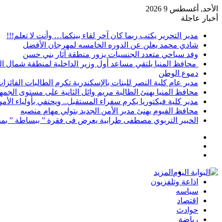
الأحد, أغسطس 9 2026
أخبار عاجلة
مدير التحرير يكتب ربما كان آخر لقاء بينكما… وأنت لا تعلم!!!
شادي محمد يعلن عن الدوره الخامسه لمهرجان الأفضل
وفد سياحي متعدد الجنسيات يزور منطقة آثار بني حسن
محافظ المنيا يلتقي مساعد أول وزير الداخلية لمنطقة شمال ا
دموع الوطن
مدير عام كلية النصر للبنات بالإسكندرية تكرم الطالبات الفائز
محافظ المنيا يهنئ الطالبة مريم وائل الثانية على مستوى الجمهو
مدير كلية فيكتوريا يكرم سفراء المستقبل.. ويحتفي بأولياء الأ
محافظ الفيوم يهنئ مدير الأمن الجديد بتولي مهام منصبه
الخبير التربوي مصطفى طرابية يعرض فى فقرة ” ببساطة ” بمج
إضافة
مقال
عمود
تسجيل
عشوائي
جانبي
الدخول
المزيد
اذاعة وتلفزيون
سياسه
اقتصاد
حوادث
رياضة