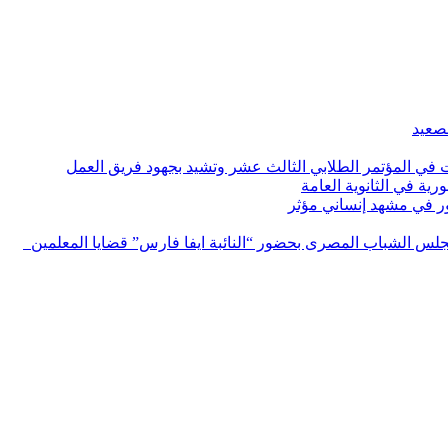
لصعيد
ات في المؤتمر الطلابي الثالث عشر وتشيد بجهود فريق العمل
رية في الثانوية العامة
مور في مشهد إنساني مؤثر
لس الشباب المصرى بحضور “النائبة ايفا فارس” قضايا المعلمين