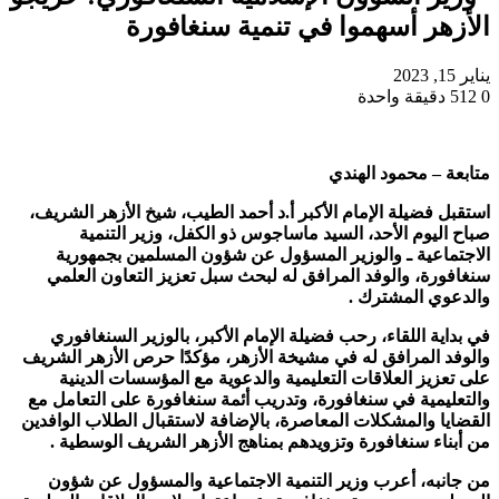
الأزهر أسهموا في تنمية سنغافورة
يناير 15, 2023
0
512
دقيقة واحدة
متابعة – محمود الهندي
استقبل فضيلة الإمام الأكبر أ.د أحمد الطيب، شيخ الأزهر الشريف،
صباح اليوم الأحد، السيد ماساجوس ذو الكفل، وزير التنمية
الاجتماعية ـ والوزير المسؤول عن شؤون المسلمين بجمهورية
سنغافورة، والوفد المرافق له لبحث سبل تعزيز التعاون العلمي
والدعوي المشترك .
في بداية اللقاء، رحب فضيلة الإمام الأكبر، بالوزير السنغافوري
والوفد المرافق له في مشيخة الأزهر، مؤكدًا حرص الأزهر الشريف
على تعزيز العلاقات التعليمية والدعوية مع المؤسسات الدينية
والتعليمية في سنغافورة، وتدريب أئمة سنغافورة على التعامل مع
القضايا والمشكلات المعاصرة، بالإضافة لاستقبال الطلاب الوافدين
من أبناء سنغافورة وتزويدهم بمناهج الأزهر الشريف الوسطية .
من جانبه، أعرب وزير التنمية الاجتماعية والمسؤول عن شؤون