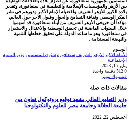
المسلمين بجمهورية سنغافورة، عن اعتزاز بلاده بالعلاقات الوطيدة
بين الأزهر والمؤسسات الإسلامية والتعليمية في سنغافورة، وتقدير
بلاده الكبير للأزهر الشريف ولفضيلة الإمام الأكبر ودورهم فى نشر
الفكر الوسطي وثقافة التسامح والحوار وقبول الآخر حول العالم،
مؤكدا أن خريجي الأزهر الشريف من أبناء سنغافورة قد أسهموا
خلال السنوات الماضية في تحقيق الوسطية والاعتدال والاستقرار
في سنغافورة وهو ما ساعد الدولة على تحقيق خططها للتنمية
والنهضة المستدامة .
الوسوم
الأمام الاكبر
الازهر الشريف
سنغافوره
شئون المسلمين
وزير التنمية
الإجتماعية
يناير 15, 2023
0
512
دقيقة واحدة
طباعة
لينكدإن
مشاركة
بينتيريست
فيسبوك
تويتر
عبر
مقالات ذات صلة
البريد
وزير التعليم العالي يشهد توقيع بروتوكول تعاون بين
جامعة الجلالة وجامعة مصر للعلوم والتكنولوجيا
أغسطس 22, 2022