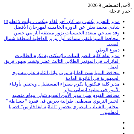
الأحد, أغسطس 9 2026
أخبار عاجلة
مدير التحرير يكتب ربما كان آخر لقاء بينكما… وأنت لا تعلم!!!
شادي محمد يعلن عن الدوره الخامسه لمهرجان الأفضل
وفد سياحي متعدد الجنسيات يزور منطقة آثار بني حسن
محافظ المنيا يلتقي مساعد أول وزير الداخلية لمنطقة شمال
الصعيد
دموع الوطن
مدير عام كلية النصر للبنات بالإسكندرية تكرم الطالبات
الفائزات في المؤتمر الطلابي الثالث عشر وتشيد بجهود فريق
العمل
محافظ المنيا يهنئ الطالبة مريم وائل الثانية على مستوى
الجمهورية في الثانوية العامة
مدير كلية فيكتوريا يكرم سفراء المستقبل.. ويحتفي بأولياء
الأمور في مشهد إنساني مؤثر
محافظ الفيوم يهنئ مدير الأمن الجديد بتولي مهام منصبه
الخبير التربوي مصطفى طرابية يعرض فى فقرة ” ببساطة ”
بمجلس الشباب المصرى بحضور “النائبة ايفا فارس” قضايا
المعلمين
إضافة
مقال
عمود
تسجيل
عشوائي
جانبي