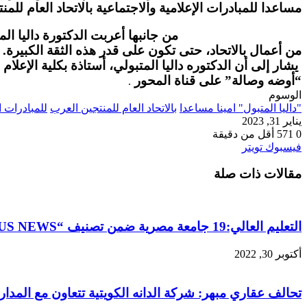
مساعدا للمبادرات الإعلامية والاجتماعية بالاتحاد العام للمن
من جانبها أعربت الدكتورة داليا المتبولي، رئيس م
من أعمال بالاتحاد، حتى تكون على قدر هذه الثقة الكبيرة.
يشار إلى أن الدكتوره داليا المتبولي، أستاذة بكلية الإعل
“أوضه وصالة” على قناة المحور
.
الوسوم
"داليا المتبول" امينا مساعدا
بالاتحاد العام للمنتجين العرب
للمبادرات ا
يناير 31, 2023
0
571
أقل من دقيقة
طباعة
لينكدإن
مشاركة
بينتيريست
فيسبوك
تويتر
عبر
مقالات ذات صلة
البريد
التعليم العالي:19 جامعة مصرية ضمن تصنيف “US NEWS” العالمي
أكتوبر 30, 2022
تحالف عقاري مبهر: شركة الدانه الكويتية تتعاون مع المدار