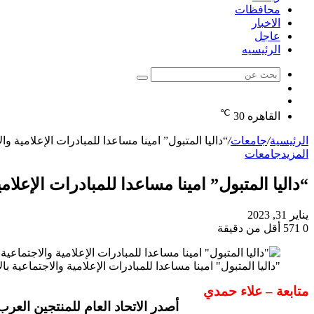
محافظات
الاخبار
عاجل
الرئيسيه
بحث
الوضع
عن
مقال
المظلم
℃
عشوائي
القاهره
30
الرئيسية
/
جامعات
/
“داليا المتبول” امينا مساعدا للمبادرات الإعلامية وال
المزيد
جامعات
“داليا المتبول” امينا مساعدا للمبادرات الإعلام
يناير 31, 2023
0
571
أقل من دقيقة
"داليا المتبول" امينا مساعدا للمبادرات الإعلامية والاجتماعية با
متابعة – علاء حمدي
أصدر الاتحاد العام للمنتجين العرب برئاسة الدكتور إ