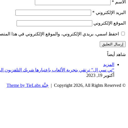
الاسم
*
البريد الإلكتروني
*
الموقع الإلكتروني
احفظ اسمي، بريدي الإلكتروني، والموقع الإلكتروني في هذا المتصف
شاهد أيضاً
إغلاق
المزيد
“تي سي إل” ترتقي بتجربة الألعاب باعتبارها شريك التلفزيون ا
أكتوبر 19, 2023
© Copyright 2026, All Rights Reserved |
جَنَّة Theme by TieLabs
زر
تويتر
تيلقرام
واتساب
فيسبوك
الذهاب
إلى
الأعلى