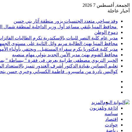
الجمعة, أغسطس 7 2026
أخبار عاجلة
وفد سياحي متعدد الجنسيات يزور منطقة آثار بني حسن
محافظ المنيا يلتقي مساعد أول وزير الداخلية لمنطقة شمال ا
دموع الوطن
مدير عام كلية النصر للبنات بالإسكندرية تكرم الطالبات الفائز
محافظ المنيا يهنئ الطالبة مريم وائل الثانية على مستوى الجمهو
مدير كلية فيكتوريا يكرم سفراء المستقبل.. ويحتفي بأولياء الأ
محافظ الفيوم يهنئ مدير الأمن الجديد بتولي مهام منصبه
الخبير التربوي مصطفى طرابية يعرض فى فقرة ” ببساطة ” بمج
تعليم البساتين بقيادة الدكتور أشرف الغندور تتميز بالاستعداد ا
كواليس نادرة من ماسبيرو.. فاطمة الكسباني وخيري حسن يتحد
إضافة
مقال
عمود
تسجيل
عشوائي
جانبي
الدخول
المزيد
اذاعة وتلفزيون
سياسه
اقتصاد
حوادث
رياضة