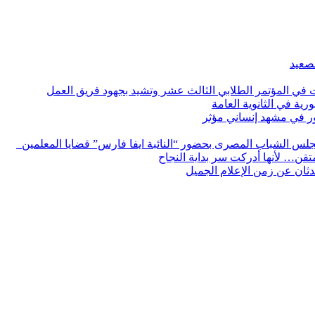
لصعيد
ات في المؤتمر الطلابي الثالث عشر وتشيد بجهود فريق العمل
رية في الثانوية العامة
مور في مشهد إنساني مؤثر
لس الشباب المصرى بحضور “النائبة ايفا فارس” قضايا المعلمين
لمتقن… لأنها أدركت سر بداية النجاح
ثان عن زمن الإعلام الجميل