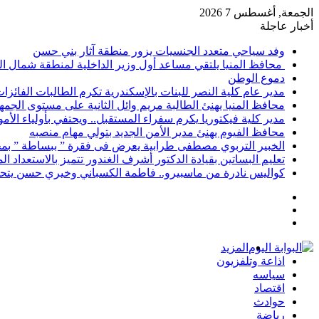
الجمعة, أغسطس 7 2026
أخبار عاجلة
وفد سياحي متعدد الجنسيات يزور منطقة آثار بني حسن
محافظ المنيا يلتقي مساعد أول وزير الداخلية لمنطقة شمال ا
دموع الوطن
مدير عام كلية النصر للبنات بالإسكندرية تكرم الطالبات الفائز
محافظ المنيا يهنئ الطالبة مريم وائل الثانية على مستوى الجمهو
مدير كلية فيكتوريا يكرم سفراء المستقبل.. ويحتفي بأولياء الأ
محافظ الفيوم يهنئ مدير الأمن الجديد بتولي مهام منصبه
الخبير التربوي مصطفى طرابية يعرض فى فقرة ” ببساطة ” بمج
تعليم البساتين بقيادة الدكتور أشرف الغندور تتميز بالاستعداد ا
كواليس نادرة من ماسبيرو.. فاطمة الكسباني وخيري حسن يتحد
إضافة
مقال
عمود
تسجيل
عشوائي
جانبي
الدخول
المزيد
اذاعة وتلفزيون
سياسه
اقتصاد
حوادث
رياضة