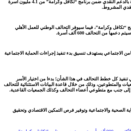
وفيما يخص تفاصيل وبنود البروتوكول، نوهت الوزيرة إلى أنه بمقتضى بروتوكول التعاون مع التحالف الوطني، ستتم زيادة أعداد الأسر المُغطاة بالدعم النقدي ضمن برنامج “تكافل وكرامة” من 4.1 مليون أسرة
50 ألف أسرة، من بين الـ 900 ألف أسرة التي سيتم ضمها إلى برنامج “تكافل وكرامة”، فيما سيوفر التحالف الوطني للعمل الأهلي
من الاجتماعي يستهدف تنسيق بدء تنفيذ إجراءات الحماية الاجتماعية
نفيذ كل خطط التحالف في هذا الشأن؛ بدءا من اختيار الأسر
يات والمتطوعين، وذلك من خلال قاعدة البيانات الاستثنائية للتحالف
 الصحية والاجتماعية وتوفير فرص التمكين الاقتصادي وتحقيق