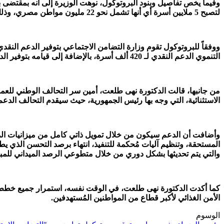
لتصبح 5 ملايين أسرة أي أنها تشمل نحو 22 مليون مواطن مصري، وذلك من خلال ضم أكثر من 900 ألف أسرة للاستفادة من برنامج الدعم النقدي المشروط.
التنموي الدعم النقدي لـ 420 ألف أسرة، بالإضافة إلى قيامه بتوفير الدعم الغذائي لإجمالي 180 ألف أسرة، ليبلغ بذلك إجمالي عدد الأسر التي سيتم دعمها من التحالف 600 ألف أسرة.
من جانبها، قالت الدكتورة نهى طلعت، أمين سر التحالف الوطني للعمل 
الاستثنائية، التي وجه بها رئيس الجمهورية، حيث سيقدم التحالف الدعم لـ 600 ألف أسرة شه
وأضافت أن الدعم سيكون من خلال تمويل ذاتي كامل من ميزانيات المؤ
المستحقة، وتنظيم آليات مُحكمة للتنفيذ، انتهاء برصد التحسن الذي ي
والتي يتم تحديثها بشكل دوري من خلال متطوعي الرصد الميداني للمبادرة الرئاسية “حياة كريمة” الذين تجاوز عددهم ا
كما أكدت الدكتورة نهى طلعت، في الوقت نفسه، استمرار جميع خطط ع
الأمن الغذائي لأكبر قطاع من المواطنين المُستهدفين.
الوسوم