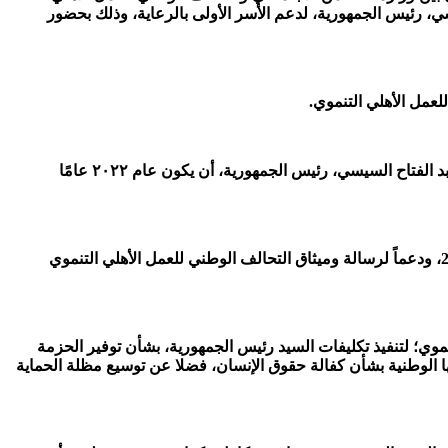
يسي، رئيس الجمهورية، لدعم الأسر الأولى بالرعاية، وذلك بحضور
لعمل الأهلي التنموي.
وقالت وزيرة التضامن الاجتماعي: يأتي توقيع بروتوكول التعاون مع التحالف الوطني للعمل الأهلي التنموي اليوم، انطلاقًا من إعلان الرئيس عبد الفتاح السيسي، رئيس الجمهورية، أن يكون عام ٢٠٢٢ عامًا
وأضافت الوزيرة أن البروتوكول يأتي أيضا من منطلق الإيمان بمبادئ العدالة الاجتماعية التي اتخذتها الدولة المصرية منهجاً منذ مطلع عام 2015، ودعماً لرسالة وميثاق التحالف الوطني للعمل الأهلي التنموي
موي؛ لتنفيذ تكليفات السيد رئيس الجمهورية، بشأن توفير الحزمة
تها الوطنية بشأن كفالة حقوق الإنسان، فضلا عن توسيع مظلة الحماية