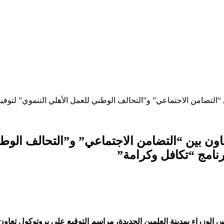
ون بين “التضامن الاجتماعي” و”التحالف الوطني
وزراء بمدينة العلمين الجديدة، مراسم التوقيع على بروتوكول تعاون 