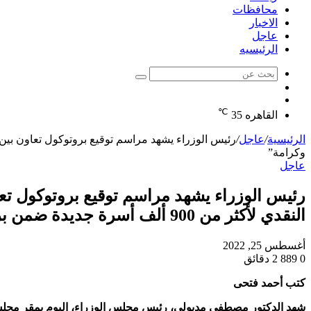
محافظات
الاخبار
عاجل
الرئيسيه
بحث
الوضع
عن
مقال
المظلم
℃
عشوائي
القاهره
35
الرئيسية
/
عاجل
/
وكرامة”
عاجل
رئيس الوزراء يشهد مراسم توقيع بروتوكول تعا
النقدي لأكثر من 900 ألف أسرة جديدة ضمن برنامج “تكافل وكرامة”
أغسطس 25, 2022
0
889
2 دقائق
كتب أحمد فتحى
شهد الدكتور مصطفى مدبولي، رئيس مجلس الوزراء، اليوم بمقر مجلس ال