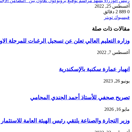
رئيس الوزراء يشهد مراسم توقيع بروتوكول تعاون بين "التضامن الاجتماعي" و"التحالف الوطني
أغسطس 25, 2022
0
889
2 دقائق
طباعة
لينكدإن
مشاركة
بينتيريست
فيسبوك
تويتر
عبر
مقالات ذات صلة
البريد
وزاره التعليم العالي تعلن عن تسجيل الرغبات للمرحلة الاولى إعتبارا من الخميس
أغسطس 7, 2022
انهيار عمارة سكنية بالإسكندرية
يونيو 26, 2023
تصريح صحفي للأستاذ أحمد الجندي المحامي
مايو 16, 2026
وزير التجارة والصناعة يلتقي رئيس الهيئة العامة للاستثم