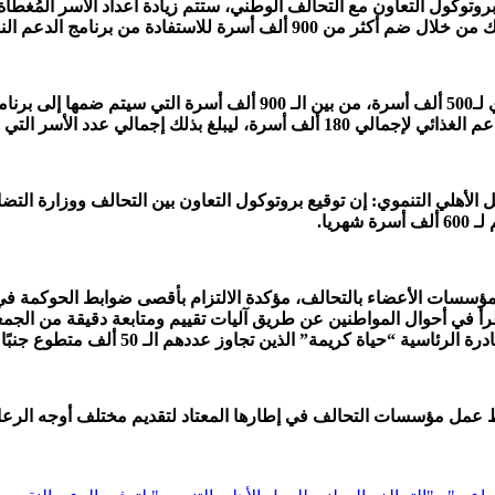
ووفقاً للبروتوكول تقوم وزارة التضامن الاجتماعي بتوفير الدعم النقدي لـ0
الأهلي التنموي: إن توقيع بروتوكول التعاون بين التحالف ووزارة التضا
ريا.
سسات الأعضاء بالتحالف، مؤكدة الالتزام بأقصى ضوابط الحوكمة في ت
طرأ في أحوال المواطنين عن طريق آليات تقييم ومتابعة دقيقة من الجمع
لـ 50 ألف متطوع جنبًا إلى جنب مع متطوعي أعضاء التحالف وكذلك الجمعيات القاعدية.
مل مؤسسات التحالف في إطارها المعتاد لتقديم مختلف أوجه الرعاية