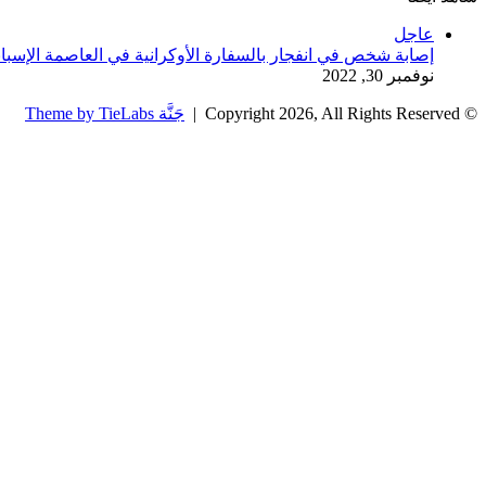
إغلاق
عاجل
إصابة شخص في انفجار بالسفارة الأوكرانية في العاصمة الإسبان
نوفمبر 30, 2022
© Copyright 2026, All Rights Reserved |
جَنَّة Theme by TieLabs
زر
تويتر
تيلقرام
واتساب
فيسبوك
الذهاب
إلى
الأعلى