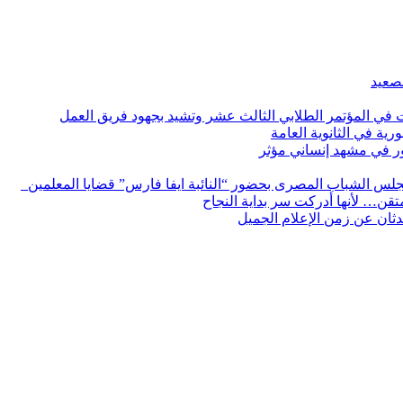
لصعيد
ات في المؤتمر الطلابي الثالث عشر وتشيد بجهود فريق العمل
رية في الثانوية العامة
مور في مشهد إنساني مؤثر
لس الشباب المصرى بحضور “النائبة ايفا فارس” قضايا المعلمين
لمتقن… لأنها أدركت سر بداية النجاح
ثان عن زمن الإعلام الجميل