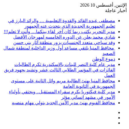
الإثنين, أغسطس 10 2026
أخبار عاجلة
مصطفى عبده القائد والقدوة التعليمية … والرائد البارز في
تعليم الجمهورية الجديدة الذى يتحدث عنه الجمهور
مدير التحرير يكتب ربما كان آخر لقاء بينكما… وأنت لا تعلم!!!
شادي محمد يعلن عن الدوره الخامسه لمهرجان الأفضل
وفد سياحي متعدد الجنسيات يزور منطقة آثار بني حسن
محافظ المنيا يلتقي مساعد أول وزير الداخلية لمنطقة شمال
الصعيد
دموع الوطن
مدير عام كلية النصر للبنات بالإسكندرية تكرم الطالبات
الفائزات في المؤتمر الطلابي الثالث عشر وتشيد بجهود فريق
العمل
محافظ المنيا يهنئ الطالبة مريم وائل الثانية على مستوى
الجمهورية في الثانوية العامة
مدير كلية فيكتوريا يكرم سفراء المستقبل.. ويحتفي بأولياء
الأمور في مشهد إنساني مؤثر
محافظ الفيوم يهنئ مدير الأمن الجديد بتولي مهام منصبه
إضافة
مقال
عمود
تسجيل
عشوائي
جانبي
الدخول