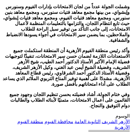
وشملت الجولة عدداً من لجان الامتحانات بإدارات الفيوم وسنورس
وإبشواي، من بينها مجمع معاهد فتيات سنورس، ومجمع معاهد بنين
سنورس، ومجمع معاهد فتيات الفيوم، ومجمع معاهد فتيات إبشواي،
حيث تابع انتظام اللجان، والتزامها بالتعليمات المنظمة لأعمال
الامتحانات، إلى جانب التأكد من توفير سبل الراحة للطلاب
والملاحظين، بما يضمن سير الامتحانات في أجواء يسودها الانضباط
والشفافية.
وأكد رئيس منطقة الفيوم الأزهرية أن المنطقة استكملت جميع
الاستعدادات اللازمة لضمان حسن سير الامتحانات، تنفيذًا لتوجيهات
فضيلة الإمام الأكبر الأستاذ الدكتور أحمد الطيب، شيخ الأزهر
الشريف، وفضيلة الشيخ أيمن عبد الغني، وكيل الأزهر الشريف،
وفضيلة الأستاذ الدكتور أحمد الشرقاوي، رئيس قطاع المعاهد
الأزهرية، مشددًا على أهمية توفير المناخ التربوي الملائم الذي يساعد
الطلاب على أداء امتحاناتهم بأفضل صورة.
وفي ختام الجولة، أشاد فضيلته بحسن تنظيم اللجان وجهود جميع
القائمين على أعمال الامتحانات، متمنيًا لأبنائه الطلاب والطالبات
دوام التوفيق والنجاح.
الوسوم
الأزهر الشريف
الثانوية العامة
محافظة الفيوم
منطقة الفيوم
الأزهرية