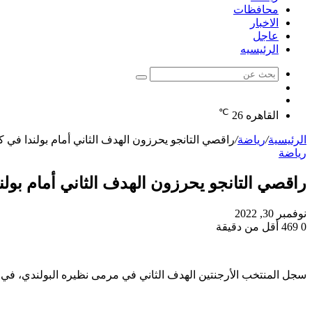
محافظات
الاخبار
عاجل
الرئيسيه
بحث
الوضع
عن
مقال
المظلم
℃
عشوائي
القاهره
26
الرئيسية
/
رياضة
/
راقصي التانجو يحرزون الهدف الثاني أمام بولندا في 
رياضة
راقصي التانجو يحرزون الهدف الثاني أمام بولن
نوفمبر 30, 2022
0
469
أقل من دقيقة
سجل المنتخب الأرجنتين الهدف الثاني في مرمى نظيره البولندي، في المباراة المقامة حاليًا على ملعب 74