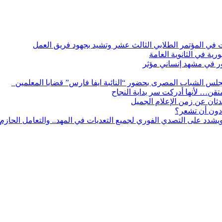
ات في المؤتمر الطلابي الثالث عشر وتشيد بجهود فريق العمل
رية في الثانوية العامة
مور في مشهد إنساني مؤثر
لس الشباب المصرى بحضور “النائبة ايفا فارس” قضايا المعلمين
لمتقن… لأنها أدركت سر بداية النجاح
ثان عن زمن الإعلام الجميل
دون أن تشعر؟
يشدد على التصدي الفوري لجميع التعديات في المهد.. والتعامل الحازم م