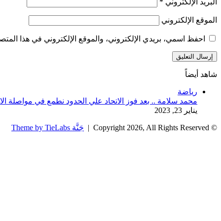
البريد الإلكتروني
*
الموقع الإلكتروني
احفظ اسمي، بريدي الإلكتروني، والموقع الإلكتروني في هذا المتصف
شاهد أيضاً
إغلاق
رياضة
محمد سلامة .. بعد فوز الاتحاد علي الحدود نطمع في مواصلة الا
يناير 23, 2023
© Copyright 2026, All Rights Reserved |
جَنَّة Theme by TieLabs
زر
تويتر
تيلقرام
واتساب
فيسبوك
الذهاب
إلى
الأعلى