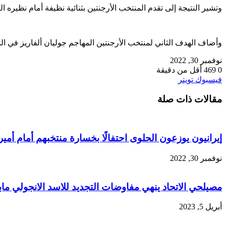
وتشير النتيجة إلى تقدم المنتخب الأرجنتين بثنائية نظيفة أمام نظيره البولندي، بعد مرور 70 دقيقة من المباراة المقامة حاليًا، ضمن منافسات الجولة ال
وأضاف الهدف الثاني لمنتخب الأرجنتين المهاجم جوليان ألفاريز في الدقيقة 69، فيما سجل الهدف الأول أليكسيس ماك في ا
نوفمبر 30, 2022
0
469
أقل من دقيقة
طباعة
لينكدإن
مشاركة
بينتيريست
فيسبوك
تويتر
عبر
مقالات ذات صلة
البريد
إيرانيون يوزعون الحلوى احتفالًا بخسارة منتخبهم أمام أمير
نوفمبر 30, 2022
مصيلحي الاتحاد ينهي مفاوضات التجديد للاسد الانجولي ماب
أبريل 5, 2023