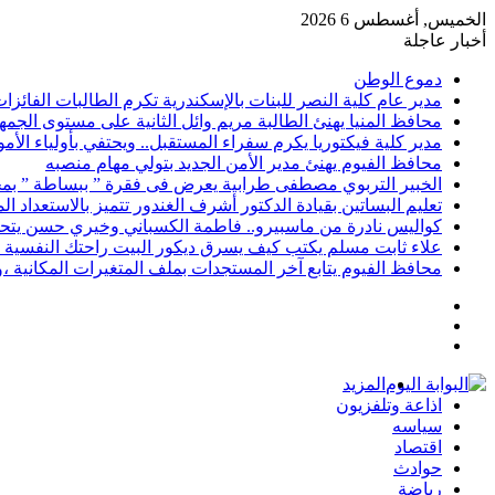
الخميس, أغسطس 6 2026
أخبار عاجلة
دموع الوطن
مدير عام كلية النصر للبنات بالإسكندرية تكرم الطالبات الفائز
محافظ المنيا يهنئ الطالبة مريم وائل الثانية على مستوى الجمهو
مدير كلية فيكتوريا يكرم سفراء المستقبل.. ويحتفي بأولياء الأ
محافظ الفيوم يهنئ مدير الأمن الجديد بتولي مهام منصبه
الخبير التربوي مصطفى طرابية يعرض فى فقرة ” ببساطة ” بمج
تعليم البساتين بقيادة الدكتور أشرف الغندور تتميز بالاستعداد ا
كواليس نادرة من ماسبيرو.. فاطمة الكسباني وخيري حسن يتحد
علاء ثابت مسلم يكتب كيف يسرق ديكور البيت راحتك النفسية 
محافظ الفيوم يتابع آخر المستجدات بملف المتغيرات المكانية ،و
إضافة
مقال
عمود
تسجيل
عشوائي
جانبي
الدخول
المزيد
اذاعة وتلفزيون
سياسه
اقتصاد
حوادث
رياضة