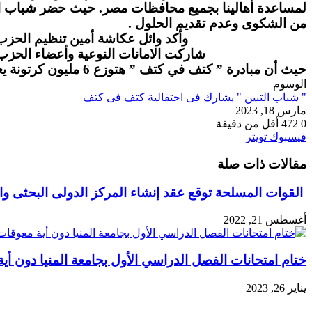
لمساعدة أهالينا بجميع محافظات مصر. حيث حضر شباب التبي
من الشكوى وعدم تقديم الحلول .
وأكد وائل عكاشة أمين تنظيم الحزب بالتبين، على 
شاركت الامانات النوعية وأعضاء الحزب بالحض
حيث أن مبادرة ” كتف في كتف ” هتوزع 6 مليون كرتونة يعني ما يقرب من 30 مليون مواطن .
الوسوم
" شباب التبين " يشارك فى احتفالية
كتف فى كتف
مارس 18, 2023
0
472
أقل من دقيقة
طباعة
لينكدإن
مشاركة
بينتيريست
فيسبوك
تويتر
عبر
مقالات ذات صلة
البريد
القوات المسلحة توقع عقد إنشاء المركز الدولى البحثى والع
أغسطس 21, 2022
ختام امتحانات الفصل الدراسي الأول بجامعة المنيا دون أية 
يناير 26, 2023