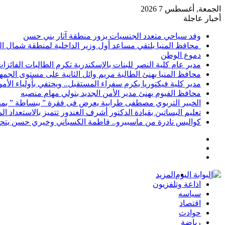
الجمعة, أغسطس 7 2026
أخبار عاجلة
وفد سياحي متعدد الجنسيات يزور منطقة آثار بني حسن
محافظ المنيا يلتقي مساعد أول وزير الداخلية لمنطقة شمال ا
دموع الوطن
مدير عام كلية النصر للبنات بالإسكندرية تكرم الطالبات الفائز
محافظ المنيا يهنئ الطالبة مريم وائل الثانية على مستوى الجمهو
مدير كلية فيكتوريا يكرم سفراء المستقبل.. ويحتفي بأولياء الأ
محافظ الفيوم يهنئ مدير الأمن الجديد بتولي مهام منصبه
الخبير التربوي مصطفى طرابية يعرض فى فقرة ” ببساطة ” بمج
تعليم البساتين بقيادة الدكتور أشرف الغندور تتميز بالاستعداد ا
كواليس نادرة من ماسبيرو.. فاطمة الكسباني وخيري حسن يتحد
إضافة
مقال
عمود
تسجيل
عشوائي
جانبي
الدخول
المزيد
اذاعة وتلفزيون
سياسه
اقتصاد
حوادث
رياضة