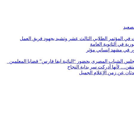
لصعيد
ات في المؤتمر الطلابي الثالث عشر وتشيد بجهود فريق العمل
رية في الثانوية العامة
مور في مشهد إنساني مؤثر
لس الشباب المصرى بحضور “النائبة ايفا فارس” قضايا المعلمين
لمتقن… لأنها أدركت سر بداية النجاح
ثان عن زمن الإعلام الجميل