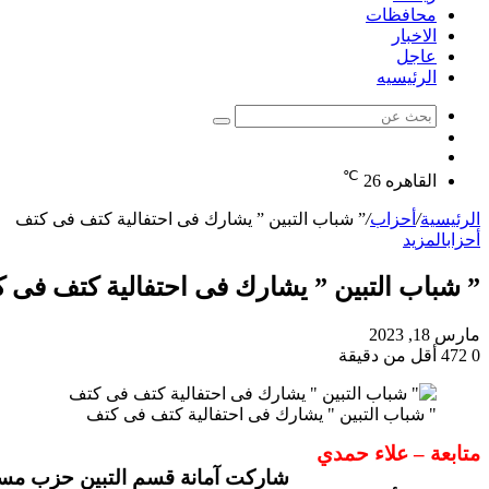
محافظات
الاخبار
عاجل
الرئيسيه
بحث
الوضع
عن
مقال
المظلم
℃
عشوائي
القاهره
26
الرئيسية
/
أحزاب
/
” شباب التبين ” يشارك فى احتفالية كتف فى كتف
أحزاب
المزيد
” شباب التبين ” يشارك فى احتفالية كتف فى 
مارس 18, 2023
0
472
أقل من دقيقة
" شباب التبين " يشارك فى احتفالية كتف فى كتف
متابعة – علاء حمدي
شاركت آمانة قسم التبين حزب مستقبل برئاسة الأس