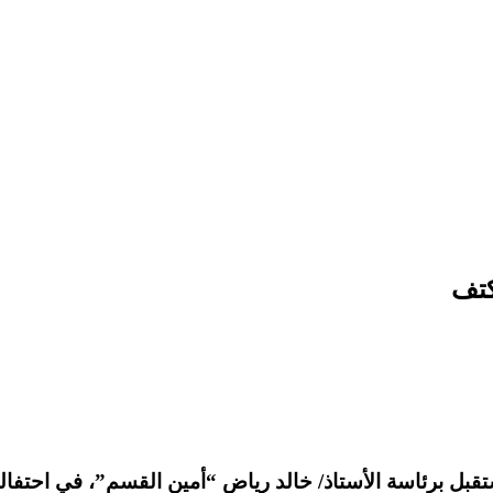
كتف
تاذ/ خالد رياض “أمين القسم”، في احتفالية “كتف