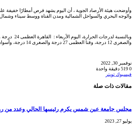
وأوضحت هيئة الأرصاد الجوية ، أن اليوم يشهد فرص أمطارًا خفيفة ع
والوجه البحري والسواحل الشمالية ومدن القناة ووسط سيناء وشمال 
والصغرى 12 درجة، وقنا العظمى 27 درجة والصغرى 14 درجة، وأسوان العظمى 29 درجة والصغرى 15 درجة.
نوفمبر 30, 2022
0
519
دقيقة واحدة
طباعة
لينكدإن
مشاركة
بينتيريست
فيسبوك
تويتر
عبر
مقالات ذات صلة
البريد
مجلس جامعة عين شمس يكرم رئيسها الحالي وعدد من رؤس
يوليو 27, 2023