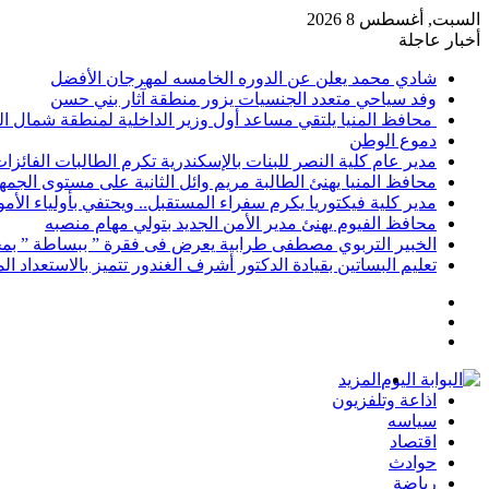
السبت, أغسطس 8 2026
أخبار عاجلة
شادي محمد يعلن عن الدوره الخامسه لمهرجان الأفضل
وفد سياحي متعدد الجنسيات يزور منطقة آثار بني حسن
محافظ المنيا يلتقي مساعد أول وزير الداخلية لمنطقة شمال ا
دموع الوطن
مدير عام كلية النصر للبنات بالإسكندرية تكرم الطالبات الفائز
محافظ المنيا يهنئ الطالبة مريم وائل الثانية على مستوى الجمهو
مدير كلية فيكتوريا يكرم سفراء المستقبل.. ويحتفي بأولياء الأ
محافظ الفيوم يهنئ مدير الأمن الجديد بتولي مهام منصبه
الخبير التربوي مصطفى طرابية يعرض فى فقرة ” ببساطة ” بمج
تعليم البساتين بقيادة الدكتور أشرف الغندور تتميز بالاستعداد ا
إضافة
مقال
عمود
تسجيل
عشوائي
جانبي
الدخول
المزيد
اذاعة وتلفزيون
سياسه
اقتصاد
حوادث
رياضة