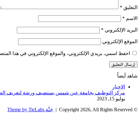
التعليق
*
الاسم
*
البريد الإلكتروني
*
الموقع الإلكتروني
احفظ اسمي، بريدي الإلكتروني، والموقع الإلكتروني في هذا المتصف
شاهد أيضاً
إغلاق
الاخبار
مركز التوظيف بجامعة عين شمس يستضيف ورشة لتعريف الطلا
يوليو 15, 2023
© Copyright 2026, All Rights Reserved |
جَنَّة Theme by TieLabs
زر
تويتر
تيلقرام
واتساب
فيسبوك
الذهاب
إلى
الأعلى