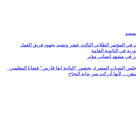
لصعيد
ات في المؤتمر الطلابي الثالث عشر وتشيد بجهود فريق العمل
رية في الثانوية العامة
مور في مشهد إنساني مؤثر
لس الشباب المصرى بحضور “النائبة ايفا فارس” قضايا المعلمين
لمتقن… لأنها أدركت سر بداية النجاح