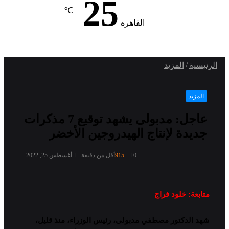
25
℃
القاهره
الرئيسية
/
المزيد
المزيد
عاجل: مدبولى يشهد توقيع 7 مذكرات
جديدة لإنتاج الهيدروجين الأخضر
0
915
أقل من دقيقة
أغسطس 25, 2022
متابعة: خلود فراج
شهد الدكتور مصطفي مدبولى، رئيس الوزراء، منذ قليل،