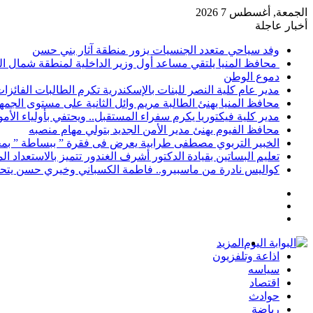
الجمعة, أغسطس 7 2026
أخبار عاجلة
وفد سياحي متعدد الجنسيات يزور منطقة آثار بني حسن
محافظ المنيا يلتقي مساعد أول وزير الداخلية لمنطقة شمال ا
دموع الوطن
مدير عام كلية النصر للبنات بالإسكندرية تكرم الطالبات الفائز
محافظ المنيا يهنئ الطالبة مريم وائل الثانية على مستوى الجمهو
مدير كلية فيكتوريا يكرم سفراء المستقبل.. ويحتفي بأولياء الأ
محافظ الفيوم يهنئ مدير الأمن الجديد بتولي مهام منصبه
الخبير التربوي مصطفى طرابية يعرض فى فقرة ” ببساطة ” بمج
تعليم البساتين بقيادة الدكتور أشرف الغندور تتميز بالاستعداد ا
كواليس نادرة من ماسبيرو.. فاطمة الكسباني وخيري حسن يتحد
إضافة
مقال
عمود
تسجيل
عشوائي
جانبي
الدخول
المزيد
اذاعة وتلفزيون
سياسه
اقتصاد
حوادث
رياضة