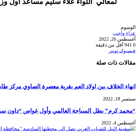
لمعالي اللواء علاء سليم مساعد اول وزير
الوسوم
عزاء واجب
أغسطس 26, 2022
0
941
أقل من دقيقة
طباعة
لينكدإن
مشاركة
بينتيريست
فيسبوك
تويتر
عبر
مقالات ذات صلة
البريد
انهاء الخلاف بين اولاد العم بقرية معصرة الصاوي مركز طام
سبتمبر 18, 2022
“محمد كرم” بطل السباحة العالمي وأول غواص “داون سي
أغسطس 4, 2022