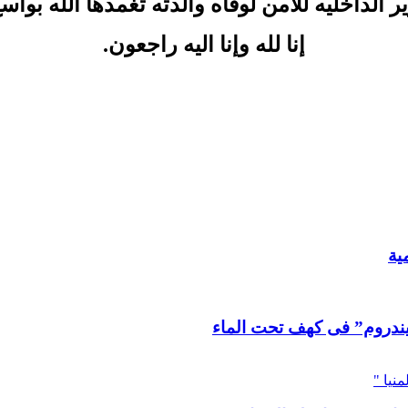
 الداخليه للأمن لوفاه والدته تغمدها الله بوا
إنا لله وإنا اليه راجعون.
ية
ندروم” فى كهف تحت الماء