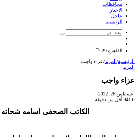
محافظات
الاخبار
عاجل
الرئيسيه
بحث
الوضع
عن
مقال
المظلم
℃
عشوائي
القاهره
29
الرئيسية
/
المزيد
/
عزاء واجب
المزيد
عزاء واجب
أغسطس 26, 2022
0
941
أقل من دقيقة
الكاتب الصحفى اسامه شحاته م