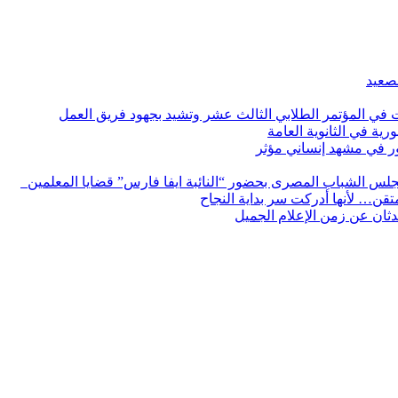
لصعيد
ات في المؤتمر الطلابي الثالث عشر وتشيد بجهود فريق العمل
رية في الثانوية العامة
مور في مشهد إنساني مؤثر
لس الشباب المصرى بحضور “النائبة ايفا فارس” قضايا المعلمين
لمتقن… لأنها أدركت سر بداية النجاح
ثان عن زمن الإعلام الجميل