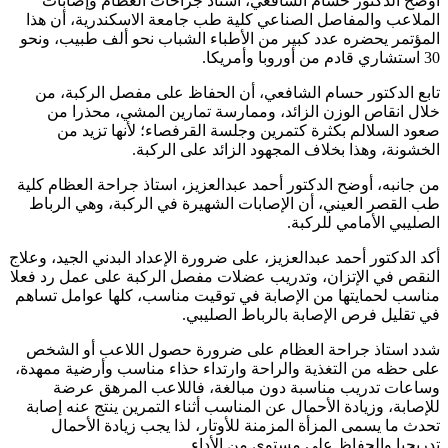
أوضح الدكتور حسام الشافعي، استاذ جراحات العظام وإصابات
الملاعب والمفاصل الصناعي كلية طب جامعة الاسكندرية، أن هذا
المؤتمر يحضره عدد كبير من الأطباء الشباب نحو ألف طبيب، ونحو
30 استشاري قادم من أوروبا وأمريكا.
تابع الدكتور حسام الشافعي، أن الحفاظ على مفصل الركبة، من
خلال انقاص الوزن الزائد، وممارسة تمارين المشي، محذرا من
صعود السلالم بكثرة كتمرين وجلسة القرفصاء؛ لأنها تزيد من
الخشونة، وهذا بخلاف المجهود الزائد على الركبة.
من جانبه، أوضح الدكتور أحمد عبدالعزيز، استاذ جراحة العظام كلية
طب القصر العيني، أن الإصابات الشهيرة في الركبة، وهي الرباط
الصليبي الأمامي للركبة.
أكد الدكتور أحمد عبدالعزيز، على ضرورة الإعداد البدني الجيد، وعلاج
النقص في الإتزان، وتدريب عضلات مفصل الركبة على عمل رد فعلا
مناسب لحمايتها من الإصابة في توقيت مناسب، كلها عوامل تساهم
في تقليل فرص الإصابة بالرباط الصليبي.
شدد استاذ جراحة العظام على ضرورة حصول اللاعب أو الشخص
على حظه من التغذية والراحة وارتداء حذاء مناسب وأرضية ممهدة،
وساعات تدريب مناسبة دون مبالغة، فاللاعب المرهق عرضة
للإصابة، وزيادة الأحمال عن المناسب أثناء التمرين ينتج عنه إصابة
تحدث ما يسمى المزأة المزمنة للأوتار، لذا يجب زيادة الأحمال
تدريجيا والحفاظ على مستوى من الأداء.