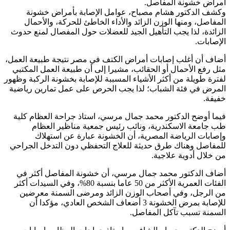
أمراض خشونة المفاصل.
وكشف الدكتور هشام مصباح، عوامل الإصابة بأمراض خشونة
المفاصل، ومنها الوزن الزائد والأداء الخاطئ للحركة، والأحمال
الزائدة، لذا يجب التأهيل الجيد للعضلات حول المفصال لمنع حدوث
الإصابات.
أضاف أن أغلب إصابات أمراض الكتف في مصر نتيجة طبيعة العمل،
مثل رفع الأحمال أو الحقائب، مشيرا إلى أن طبيعة العمل المكتبي
لفترة طويلة من أكثر الأشياء المسببة للإصابة بخشونة الركبة وظهور
المرض في فئة الشباب؛ لذا يجب الحرص على عمل تمارين رياضية
خفيفة.
فيما أوضح الدكتور محمد جمال مرسي، استاذ جراحة العظام كلية
طب جامعة الاسكندرية، ونائب رئيس جمعية مناظير العظام
وإصابات الرياضة المصرية، أن الخشونة عبارة عن استهلاك
للمفاصل وهناك طرق حديثة للعلاج التحفظي دون التدخل الجراحي
من خلال أدوية علاجية.
أضاف الدكتور محمد جمال مرسي، أن خشونة المفاصل أكثر في
الفئات العمرية الأكثر من 50 عاما بنسبة 80%، وفي السيدات أكثر
من الرجل، وفي أصحاب الوزن الزائد ومرضى السمنة معرضين
للإصابة بمرض الخشونة 3 أضعاف الشخص العادي، مؤكدا أن
السمنة تسبب تآكل المفاصل.