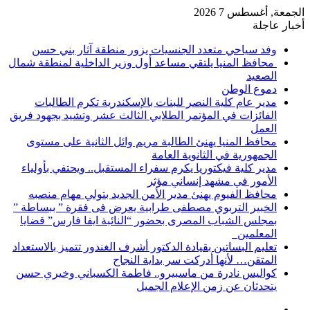
الجمعة, أغسطس 7 2026
أخبار عاجلة
وفد سياحي متعدد الجنسيات يزور منطقة آثار بني حسن
محافظ المنيا يلتقي مساعد أول وزير الداخلية لمنطقة شمال
الصعيد
دموع الوطن
مدير عام كلية النصر للبنات بالإسكندرية تكرم الطالبات
الفائزات في المؤتمر الطلابي الثالث عشر وتشيد بجهود فريق
العمل
محافظ المنيا يهنئ الطالبة مريم وائل الثانية على مستوى
الجمهورية في الثانوية العامة
مدير كلية فيكتوريا يكرم سفراء المستقبل.. ويحتفي بأولياء
الأمور في مشهد إنساني مؤثر
محافظ الفيوم يهنئ مدير الأمن الجديد بتولي مهام منصبه
الخبير التربوي مصطفى طرابية يعرض فى فقرة ” ببساطة ”
بمجلس الشباب المصرى بحضور “النائبة ايفا فارس” قضايا
المعلمين
تعليم البساتين بقيادة الدكتور أشرف الغندور تتميز بالاستعداد
المتقن… لأنها أدركت سر بداية النجاح
كواليس نادرة من ماسبيرو.. فاطمة الكسباني وخيري حسن
يتحدثان عن زمن الإعلام الجميل
إضافة