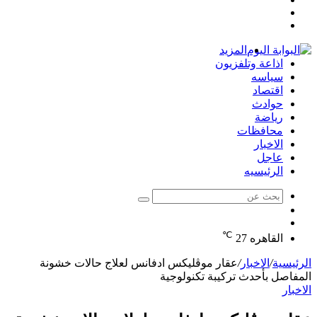
مقال
عمود
تسجيل
عشوائي
جانبي
الدخول
المزيد
اذاعة وتلفزيون
سياسه
اقتصاد
حوادث
رياضة
محافظات
الاخبار
عاجل
الرئيسيه
بحث
الوضع
عن
مقال
المظلم
℃
عشوائي
القاهره
27
الرئيسية
/
الاخبار
/
عقار موڤليكس ادفانس لعلاج حالات خشونة
المفاصل بأحدث تركيبة تكنولوجية
الاخبار