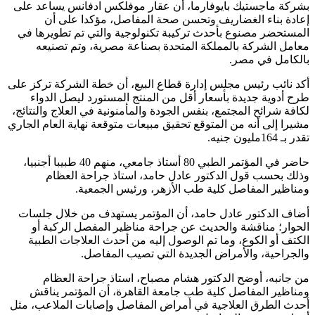
بشركة ماجستيك بايوفارما، أن عقار موفلكس ادفانس يساعد على
إعادة بناء الغضاريف وتحسن صحة المفاصل، مؤكدا على أن
المستحضر مصنوع بأحدث تركيبة تكنولوجية والتي تم تطويرها في
معامل الشركة بالمملكة المتحدة بصناعة مصرية، وتم تصنيعه
بالكامل في مصر.
أكد نائب رئيس مجلس إدارة قطاع البيع، أن خطة الشركة تركز على
طرح أدوية جديدة بأسعار أقل من المنتج المستورد ليصل الدواء
لكافة شرائح المجتمع، بنفس الجودة والمأمنونية في العلاج والنتائج،
مشيرا إلى أنه من المتوقع تحقيق مبيعات متوقعة نهاية العام الجاري
تقدر بـ 164مليون جنيه.
حاضر في المؤتمر الطبي 80 أستاذ جامعي، منهم 40 طبيبا أجنبيا،
وذلك بحسب قول الدكتور عادل حامد، استاذ جراحة العظام
ومناظير المفاصل كلية طب الأزهر، ورئيس الجمعية.
أضاف الدكتور عادل حامد، أن المؤتمر يستهدف من خلال جلسات
الحوار؛ مناقشة والحديث عن جراحة مناظير المفصل الركبة أو
الكتف أو الكوع، وما تم الوصول إليه من أحدث العلاجات الطبية
والجراحية، والأمراض الجديدة التي تصيب المفاصل.
من جانبه، أوضح الدكتور هشام مصباح، استاذ جراحة العظام
ومناظير المفاصل كلية طب جامعة القاهرة، أن المؤتمر يناقش
أحدث الطرق العلاجية في أمراض المفاصل وإصابات الملاعب، مثل