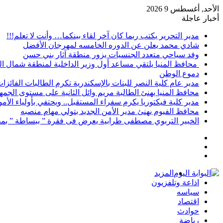
الأحد, أغسطس 9 2026
أخبار عاجلة
مدير التحرير يكتب ربما كان آخر لقاء بينكما… وأنت لا تعلم!!!
شادي محمد يعلن عن الدوره الخامسه لمهرجان الأفضل
وفد سياحي متعدد الجنسيات يزور منطقة آثار بني حسن
محافظ المنيا يلتقي مساعد أول وزير الداخلية لمنطقة شمال ا
دموع الوطن
مدير عام كلية النصر للبنات بالإسكندرية تكرم الطالبات الفائز
محافظ المنيا يهنئ الطالبة مريم وائل الثانية على مستوى الجمهو
مدير كلية فيكتوريا يكرم سفراء المستقبل.. ويحتفي بأولياء الأ
محافظ الفيوم يهنئ مدير الأمن الجديد بتولي مهام منصبه
الخبير التربوي مصطفى طرابية يعرض فى فقرة ” ببساطة ” بمج
إضافة
مقال
عمود
تسجيل
عشوائي
جانبي
الدخول
المزيد
اذاعة وتلفزيون
سياسه
اقتصاد
حوادث
رياضة