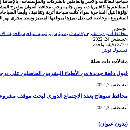
سياحياً للعائلات والأسر والعاملين بالشركات والمؤسسات ، بالإضافة إلى
المطاعم والكافتيريات ، ومن جانبه رحب محافظ أسوان بمقترح المشروع 
لؤلؤة النيل الساحرة سواء كانت سياحة أثرية وثقافية ، وأيضاً السياحات 
المشروع ، وخاصة فى ظل تميزها بموقعها المتميز وسط مجرى نهر النيل ، 
الوسوم
محافظ أسوان: مقترح لإقامة قرية بيئية وترفيهية سياحية بالحديقة الاست
أغسطس 24, 2022
0
877
دقيقة واحدة
طباعة
لينكدإن
مشاركة
بينتيريست
فيسبوك
تويتر
عبر
مقالات ذات صلة
البريد
قبول دفعة جديدة من الأطباء البشريين الحاصلين على درجة ا
أغسطس 7, 2022
محافظ سوهاج يعقد الاجتماع الدوري لبحث موقف مشروعات 
أغسطس 3, 2022
(بدون عنوان)