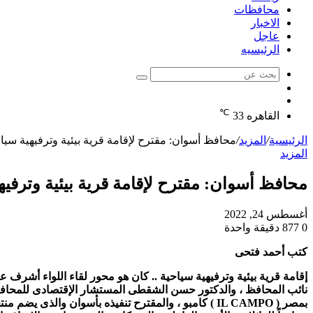
محافظات
الاخبار
عاجل
الرئيسيه
بحث
الوضع
عن
مقال
المظلم
℃
عشوائي
القاهره
33
الرئيسية
/
المزيد
/
محافظ أسوان: مقترح لإقامة قرية بيئية وترفيهية سياحي
المزيد
محافظ أسوان: مقترح لإقامة قرية بيئية وترفيهية
أغسطس 24, 2022
0
877
دقيقة واحدة
كتب أحمد فتحى
إقامة قرية بيئية وترفيهية سياحية .. كان هو محور لقاء اللواء أش
نائب المحافظ ، والدكتور حسن الشقطى المستشار الإقتصادى للمحافظة
بمصر ( IL CAMPO ) كامبو ، والمقترح تنفيذه بأسوان و