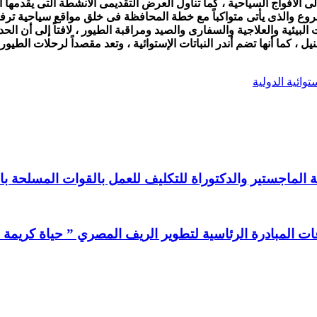
 الأفواج السياحية ، كما تناول العرض التقديمى الأنشطة التى يقدمها ال
والذى يأتى متواكباً مع خطة المحافظة فى خلق مواقع سياحية ترفيهية ل
البيئية والعلاجية والسفارى والصيد ومراقبة الطيور ، لافتاً إلى أن الح
كما أنها تضم أندر النباتات الإستوائية ، وتعد مقصداً لرحلات الطيور 
وائية الدولية
لماجستير والدكتوراة للتكليف للعمل بالقوات المسلحة بالصفة
المبادرة الرئاسية لتطوير الريف المصري ” حياة كريمة 