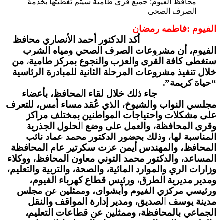
محافظ الفيوم: جميع قرى طامية سيتم تغطيتها بخدمة
الصرف الصحى
الفيوم :فاطمه رمضان
أكد الدكتور أحمد الأنصاري محافظ
الفيوم، أن مشروعات الصرف الصحي ومياه الشرب
ستغطى كافة القرى والعزب والنجوع بمركز طامية، من
خلال تنفيذ مشروعات المرحلة الثانية للمبادرة الرئاسية
“حياة كريمة”.
جاء ذلك خلال لقاء المحافظ، بأعضاء
مجلسي النواب والشيوخ، الذي عُقد مساء أمس، للتعرف
على مشكلات واحتياجات المواطنين بمختلف مراكز
وقرى المحافظة، والعمل على وضع الحلول الجذرية
المناسبة لها، وذلك بحضور الدكتور محمد عماد نائب
المحافظ، والمهندس أيمن عزت سكرتير عام المحافظة
المساعد، والدكتور محمد التوني معاون المحافظ، ووكلاء
وزارات الري والموارد المائية، والصحة، والتربية والتعليم،
ومدير مديرية الطرق، ورئيس قطاع كهرباء الفيوم،
ورئيسي مركزي الفيوم وأبشواى، وممثلين عن مجلس
مدينة يوسف الصديق، ومدير إدارة المواقف والنقل
الجماعي بالمحافظة، وممثلين عن قطاعات التعليم،