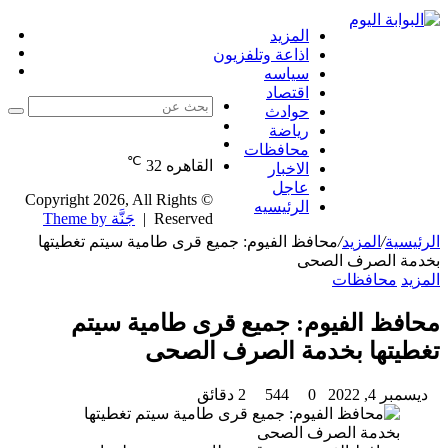
إض
المزيد
مق
عم
اذاعة وتلفزيون
ت
عش
جا
سياسه
ال
اقتصاد
حوادث
بحث
الوضع
رياضة
عن
مقال
المظلم
محافظات
℃
عشوائي
القاهره
32
الاخبار
عاجل
© Copyright 2026, All Rights
الرئيسيه
Reserved |
جَنَّة Theme by
الرئيسية
/
المزيد
/
محافظ الفيوم: جميع قرى طامية سيتم تغطيتها
بخدمة الصرف الصحى
المزيد
محافظات
محافظ الفيوم: جميع قرى طامية سيتم
تغطيتها بخدمة الصرف الصحى
ديسمبر 4, 2022
0
544
2 دقائق