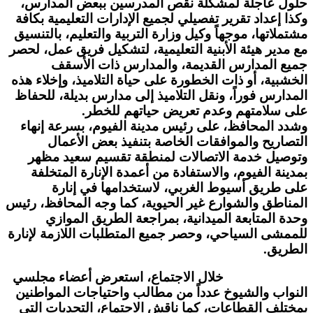
حلول عاجلة لمشكلة نقص المدرسين ببعض المدارس،
وكذا إعداد تقرير تفصيلي لجميع الإدارات التعليمية بكافة
مشتملاتها، موجهاً وكيل وزارة التربية والتعليم، بالتنسيق
مع مدير هيئة الأبنية التعليمية، لتشكيل فريق عمل، لحصر
جميع المدارس القديمة، والمدارس ذات الأسقف
الخشبية، أو ذات الخطورة على حياة التلاميذ، وإخلاء هذه
المدارس فوراً، ونقل التلاميذ إلى مدارس بديلة، للحفاظ
على سلامتهم وعدم تعريض حياتهم للخطر.
وشدد المحافظ، على رئيس مدينة الفيوم، بسرعة إنهاء
التصاريح والموافقات الخاصة بتنفيذ بعض الأعمال
وتوصيل خدمة الاتصالات لمنطقة تقسيم سعيد مظهر
بمدينة الفيوم، والاستفادة من أعمدة الإنارة المتخلفة
على طريق أسيوط الغربي، لاستخدامها في إنارة
المناطق والشوارع غير الحيوية، كما وجه المحافظ، رئيس
وحدة المتابعة الميدانية، بمراجعة الطريق الموازي
للممشى السياحي، وحصر جميع المتطلبات اللازمة لإنارة
الطريق.
خلال الاجتماع، استعرض أعضاء مجلسي
النواب والشيوخ عدداً من مطالب واحتياجات المواطنين
بمختلف القطاعات، كما ناقش الاجتماع، التحديات التي