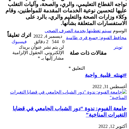
تواجه القطاع التعليمي، والري، والصحة، وآليات التغلب
عليها لتحسين نوعية الخدمات المقدمة للمواطنين، وقام
وكلاء وزارات الصحة والتعليم والري، بالرد على
الاستفسارات المتعلقة بشأنها.
طباعة
لينكدإن
مشاركة
بينتيريست
الوسوم
سيتم تغطيتها بخدمة الصرف الصحى
اترك تعليقاً
عبر
ديسمبر 4, 2022
محافظ الفيوم: جميع قرى طامية
البريد
0
544
2 دقائق
فيسبوك
تويتر
لن يتم نشر عنوان بريدك
مقالات ذات صلة
الإلكتروني.
الحقول الإلزامية
مشار إليها بـ
*
التعليق
*
#تهنئه_قلبية_واجبة
أغسطس 31, 2022
جامعة الفيوم: ندوة “دور الشباب الجامعي في قضايا
التغيرات المناخية”
أكتوبر 12, 2022