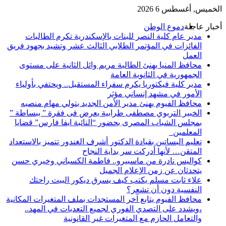
الخميس, أغسطس 6 2026
أخبار عاجلة
دموع الوطن
مدير عام كلية النصر للبنات بالإسكندرية تكرم الطالبات
الفائزات في المؤتمر الطلابي الثالث عشر وتشيد بجهود فريق
العمل
محافظ المنيا يهنئ الطالبة مريم وائل الثانية على مستوى
الجمهورية في الثانوية العامة
مدير كلية فيكتوريا يكرم سفراء المستقبل.. ويحتفي بأولياء
الأمور في مشهد إنساني مؤثر
محافظ الفيوم يهنئ مدير الأمن الجديد بتولي مهام منصبه
الخبير التربوي مصطفى طرابية يعرض فى فقرة ” ببساطة ”
بمجلس الشباب المصرى بحضور “النائبة ايفا فارس” قضايا
المعلمين
تعليم البساتين بقيادة الدكتور أشرف الغندور تتميز بالاستعداد
المتقن… لأنها أدركت سر بداية النجاح
كواليس نادرة من ماسبيرو.. فاطمة الكسباني وخيري حسن
يتحدثان عن زمن الإعلام الجميل
علاء ثابت مسلم يكتب كيف يسرق ديكور البيت راحتك
النفسية دون أن تشعر؟
محافظ الفيوم يتابع آخر المستجدات بملف المتغيرات المكانية
،ويشدد على التصدي الفوري لجميع التعديات في المهد..
والتعامل الحازم مع المتغيرات غير القانونية