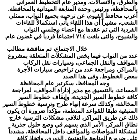
والطرق، والاتصالات، ومدير عام التخطيط العمرانى
بالمحافظة، ورئيس وحدة المتابعة الميدانية بالمحافظة.
أعرب محافظ الفيوم، عن ترحيبه بجميع النواب، ممثلي
الشعب، مشيراً أن هذا اللقاء يأتى استكمالاً للقاءات
الفردية التي تم عقدها مع أعضاء مجلسي النواب
والشيوخ، والتى بلغت ٧١٤ اجتماعاً فردياً في غضون عام.
خلال الاجتماع، تم مناقشة مطالب
عدد من النواب فيما يخص المشكلات المتعلقة بمشروع
المواقف والنقل الجماعي، وسيارات نقل الركاب
بالمراكز، ومراجعة عدد من تراخيص سيارات الأجرة
ببعض الخطوط، وفى هذا الصدد
وجه المحافظ، سكرتير عام المحافظة
المساعد، بالتنسيق مع مدير إداراة المواقف، لمراجعة
كافة خطوط السير الجديدة، وإيقاف خطوط السير
المخالفة، وكذلك سرعة إنهاء طرح وترسية خطوط السير
المتبقية طبقا للقواعد المنظمة، مؤكداً ضرورة أن يكون
ذلك عن طريق المراكز، لتلافي مشكلات الترسية خارج
نطاق المركز، الأمر الذي يسهم في وضع حلول جذرية
لمشكلة المواصلات والمواقف داخل المحافظة، مشدداً
على ضرورة المتابعة والتفتيش الدوري، واتخاذ كافة