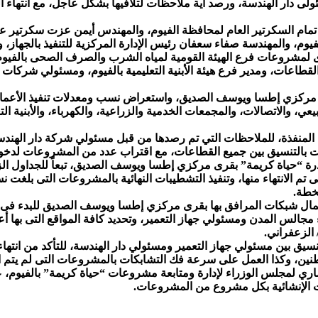
لى دار الهندسة، ورصد أية ملاحظات لتلافيها بشكل عاجل، مع انتهاء 
اح تمام السكرتير العام لمحافظة الفيوم، والمهندس أيمن عزت سكرتير
يوم، والمهندسة صفاء سعفان رئيس الإدارة المركزية للتنفيذ بالجهاز
لمشروعات فرع الهيئة القومية لمياه الشرب والصرف الصحى بالفيوم، و
قطاعات، ومدير فرع هيئة الأبنية التعليمية بالفيوم، ومسئولي شركات
ى مركزي إطسا ويوسف الصديق، واستعراض نسب ومعدلات تنفيذ الأعما
 والاتصالات، والمجمعات الخدمية والزراعية، والكهرباء، والأبنية التع
 المنفذة، للملاحظات التي تم رصدها من قبل مسئولي شركة دار الهندس
ت بالتنسيق بين جميع القطاعات، مع اقتراب عدد من المشروعات لدخول ا
ة “حياة كريمة” بقرى مركزي إطسا ويوسف الصديق، تبعاً للجداول الزمن
م الانتهاء منها، وتنفيذ التشطيبات النهائية بالمشروعات التى بلغت
خطة.
عمال شبكات المرافق بها بقرى مركزي إطسا ويوسف الصديق للبدء فى ر
 مجالس المدن ومسئولي جهاز التعمير، وتحديد كافة المواقع التى بها 
 الزعفراني.
تنسيق بين مسئولي جهاز التعمير ومسئولي دار الهندسة، للتأكد من انتهاء
نين، وكذا العمل على سرعة فك التشابكات بالمشروعات التى لم يتم الا
اري لمجلس الوزراء لإدارة ومتابعة مشروعات “حياة كريمة” بالفيوم،
ظات الإنشائية بكل مشروع من المشروعات.