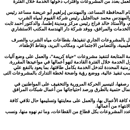
العمل بعدد من المشروعات واقتراب دخولها الخدمة خلال الفترة
 عام المحافظة المساعد، والمهندس إبراهيم أبو عريضة مساعد رئيس
، والمهندس محمد عبدالجليل رئيس شركة الفيوم لمياه الشرب
الأستاذ خالد فراج رئيس مركز ومدينة إطسا، والدكتور أحمد ثابت
 الخدمات والمرافق، ووفد شركة دار الهندسة المكتب الاستشاري
ل بالمشروعات الجاري تنفيذها، بقطاعات مياه الشرب والصرف
ليمية، والتضامن الاجتماعي، ومكاتب البريد، ونقاط الإطفاء،
ة المتابعة لتنفيذ مشروعات “حياة كريمة”، والعمل على وضع آليات
لخدمة خلال الفترة القادمة لنهو أعمالها في مواعيدها المقررة.
ية المحددة لتدخل الخدمة بكامل طاقتها، بما يعود بالنفع علي
 نسب تنفيذ عالية، ووضع رؤية واضحة لخطة التدارك بالمشروعات التى
صفها، لتيسير الحركة المرورية والتخفيف على المواطنين في
أعمال حتمية بالطرق ورصد احتياجاتها من أعمال شبكات المرافق
 كافة الأعمال بها، والعمل على معاينتها وتسليمها حال تلافي كافة
نتهاء من أعمالها.
 عدد المشروعات بكل قطاع من القطاعات، وما تم نهوه منها، ونسب