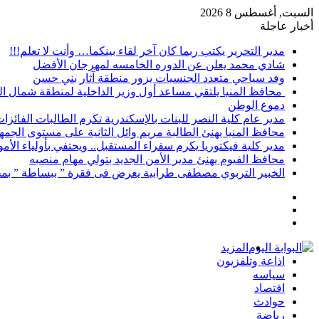
السبت, أغسطس 8 2026
أخبار عاجلة
مدير التحرير يكتب ربما كان آخر لقاء بينكما… وأنت لا تعلم!!!
شادي محمد يعلن عن الدوره الخامسه لمهرجان الأفضل
وفد سياحي متعدد الجنسيات يزور منطقة آثار بني حسن
محافظ المنيا يلتقي مساعد أول وزير الداخلية لمنطقة شمال ا
دموع الوطن
مدير عام كلية النصر للبنات بالإسكندرية تكرم الطالبات الفائز
محافظ المنيا يهنئ الطالبة مريم وائل الثانية على مستوى الجمهو
مدير كلية فيكتوريا يكرم سفراء المستقبل.. ويحتفي بأولياء الأ
محافظ الفيوم يهنئ مدير الأمن الجديد بتولي مهام منصبه
الخبير التربوي مصطفى طرابية يعرض فى فقرة ” ببساطة ” بمج
إضافة
مقال
عمود
تسجيل
عشوائي
جانبي
الدخول
المزيد
اذاعة وتلفزيون
سياسه
اقتصاد
حوادث
رياضة