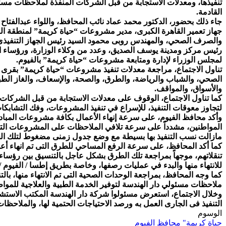
تنفيذها، ومعدلات الاستجابة من قبل الشركات المنفذة لملاحظات مسئو
القادمة.
جاء ذلك بحضور، الدكتور محمد عماد نائب المحافظ، واللواء عبدالفت
جهاز تعمير القاهرة الكبرى، مدير مشروعات “حياة كريمة” لمنطقة الف
والصرف الصحي، والمهندس روبى محمود السيد رئيس الجهاز التنفيذى 
رئيس مركز ومدينة يوسف الصديق، وعدد من وكلاء الوزارة، ورؤساء ال
لمجلس الوزراء لإدارة ومتابعة مشروعات “حياة كريمة” بالفيوم.
تناول الاجتماع، مراجعة معدلات تنفيذ مشروعات “حياة كريمة” بقر
الصحي، والشباب والرياضة، والطرق، والصحة، والإسعاف، والغاز الطبيعي،
والأسواق، والمواقف.
كما تناول الاجتماع، الوقوف على معدلات الاستجابة من قبل الشركات
لتجاوز معوقات التنفيذ، للإسراع في تنفيذ المشروعات، وفك التشابكا
وأكد محافظ الفيوم، على سرعة إنهاء الأعمال بكافة مشروعات المبادر
المواطنين، مشدداً على سرعة تلافي الملاحظات على المشروعات التى ت
مازالت نسب التنفيذ بها بسيطة مع وضع جدول زمنى مضغوط لتلك ال
كما أكد المحافظ، على سرعة الرفع المساحي للطرق التى تم انهاء أ
تنقلاتهم، موجهاً بمراجعة تلك الطرق بشكل عاجل بالتنسيق بين رؤساء
للانتهاء منها والبدء في عمليات رصفها، وخاصة بطريق إطسا / الفيوم /
كما وجه المحافظ، بمراجعة الوحدات الصحية التى تم الانتهاء منها، بال
ملاحظات مسئولي دار الهندسة لتوفير الخدمة الطبية والعلاجية للمواط
وخلال الاجتماع، استعرض مسئولوا شركة دار الهندسة المكتب الاستش
التنفيذ فى الجارى العمل به ورصد الاحتياجات الحتمية لها، والملاح
الوسوم
حياة كريمة"
محافظ الفيوم