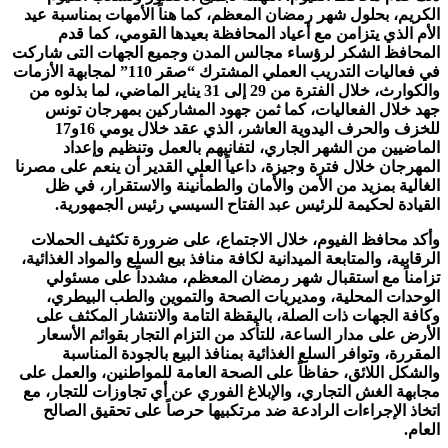
الكريم، بحلول شهر رمضان المعظم، كما هناً الأمهات بمناسبة عيد
الأم الذي يتزامن مع أعياد المحافظة بعيدها القومي، كما قدم
المحافظ الشكر لرؤساء مجالس المدن وجميع الجهات التى شاركت
في فعاليات التدريب العملي المشترك “صقر 110” لمجابهة الأزمات
والكوارث، خلال الفترة من 29 إلى 31 يناير الماضي، لما بذلوه من
جهد خلال الفعاليات، كما ثمن جهود المشاركين بمهرجان تونس
للخزف والحرف اليدوية العاشر، الذي عقد خلال يومي 16و17
الماضيين من الشهر الجاري، لتفانيهم بالعمل وتنظيم وإعداد
المهرجان خلال فترة وجيزة، داعياً العلي القدير أن ينعم على مصرنا
الغالية بمزيد من الأمن والأمان والطمأنينة والاستقرار، في ظل
القيادة لحكيمة للرئيس عبد الفتاح السيسي رئيس الجمهورية.
وأكد محافظ الفيوم، خلال الاجتماع، على ضرورة تكثيف الحملات
الرقابية، والمتابعة الميدانية لكافة منافذ بيع السلع والمواد الغذائية،
تزامناً مع استقبال شهر رمضان المعظم، مشدداً على مسئولي
الوحدات المحلية، ومديريات الصحة والتموين والطب البيطري،
وكافة الجهات ذات الصلة، باليقظة التامة والانتشار المكثف على
الأرض على مدار الساعة، للتأكد من التزام التجار بقوائم الأسعار
المقررة، وتوافر السلع الغذائية بمنافذ البيع بالجودة المناسبة
والشكل اللائق، حفاظاً على الصحة العامة للمواطنين، والعمل على
مجابهة الغش التجاري، والإبلاغ الفوري عن أي تجاوزات للتجار، مع
اتخاذ الإجراءات الرادعة ضد مرتكبيها حرصاً على تحقيق الصالح
العام.