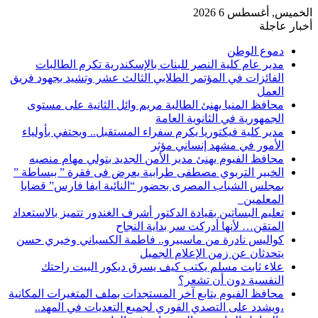
الخميس, أغسطس 6 2026
أخبار عاجلة
دموع الوطن
مدير عام كلية النصر للبنات بالإسكندرية تكرم الطالبات
الفائزات في المؤتمر الطلابي الثالث عشر وتشيد بجهود فريق
العمل
محافظ المنيا يهنئ الطالبة مريم وائل الثانية على مستوى
الجمهورية في الثانوية العامة
مدير كلية فيكتوريا يكرم سفراء المستقبل.. ويحتفي بأولياء
الأمور في مشهد إنساني مؤثر
محافظ الفيوم يهنئ مدير الأمن الجديد بتولي مهام منصبه
الخبير التربوي مصطفى طرابية يعرض فى فقرة ” ببساطة ”
بمجلس الشباب المصرى بحضور “النائبة ايفا فارس” قضايا
المعلمين
تعليم البساتين بقيادة الدكتور أشرف الغندور تتميز بالاستعداد
المتقن… لأنها أدركت سر بداية النجاح
كواليس نادرة من ماسبيرو.. فاطمة الكسباني وخيري حسن
يتحدثان عن زمن الإعلام الجميل
علاء ثابت مسلم يكتب كيف يسرق ديكور البيت راحتك
النفسية دون أن تشعر؟
محافظ الفيوم يتابع آخر المستجدات بملف المتغيرات المكانية
،ويشدد على التصدي الفوري لجميع التعديات في المهد..