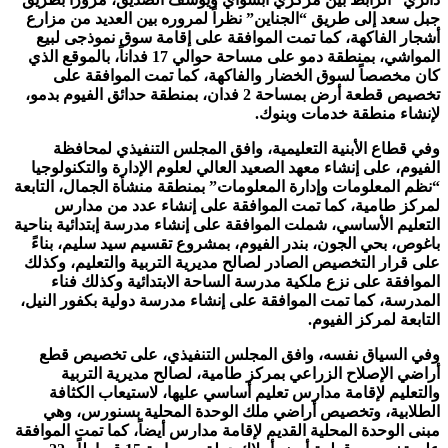
جبل سعد إلى طريق “الجناين” نظراً لمروره بين العديد من مزارع
أشجار الفاكهة، كما تمت الموافقة على إقامة سوق نموذجى لبيع
المواشي، بمنطقة دمو على مساحة حوالي 17 فداناً، بالموقع الذي
كان مخصصاً لسوق الخضار والفاكهة، كما تمت الموافقة على
تخصيص قطعة أرض بمساحة 2 فدان، بمنطقة حدائق الفيوم بدمو،
لإنشاء منطقة خدمات وبنوك.
وفي قطاع الأبنية التعليمية، وافق المجلس التنفيذي لمحافظة
الفيوم، على إنشاء معهد الصعيد العالي لعلوم الإدارة والتكنولوجيا
“نظم المعلومات وإدارة المعلومات” بمنطقة منشأة الجمال، التابعة
لمركز طامية، كما تمت الموافقة على إنشاء عدد من مدارس
التعليم الأساسي، شملت الموافقة على إنشاء مدرسة إبتدائية بناحية
باغوص، بحي الجون، بندر الفيوم، بمشروع تقسيم سيد سليم، بناءً
على قرار التخصيص الصادر لصالح مديرية التربية والتعليم، وكذلك
الموافقة على نزع ملكية مدرسة الساحة الابتدائية وكذلك فناء
المدرسة، كما تمت الموافقة على إنشاء مدرسة دولية بكفور النيل،
التابعة لمركز الفيوم.
وفي السياق نفسه، وافق المجلس التنفيذي، على تخصيص قطع
أراضي الإصلاح الزراعي بمركز طامية، لصالح مديرية التربية
والتعليم لإقامة مدارس تعليم أساسي عليها، لاستيعاب الكثافة
الطلابية، وتخصيص أراضي ملك الوحدة المحلية بسنورس، وهي
مبنى الوحدة المحلية القديم لإقامة مدارس أيضاً، كما تمت الموافقة