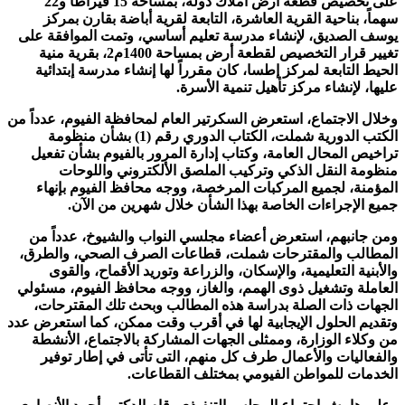
على تخصيص قطعة أرض أملاك دولة، بمساحة 15 قيراطاً و22
سهماً، بناحية القرية العاشرة، التابعة لقرية أباضة بقارن بمركز
يوسف الصديق، لإنشاء مدرسة تعليم أساسي، وتمت الموافقة على
تغيير قرار التخصيص لقطعة أرض بمساحة 1400م2، بقرية منية
الحيط التابعة لمركز إطسا، كان مقرراً لها إنشاء مدرسة إبتدائية
عليها، لإنشاء مركز تأهيل تنمية الأسرة.
وخلال الاجتماع، استعرض السكرتير العام لمحافظة الفيوم، عدداً من
الكتب الدورية شملت، الكتاب الدوري رقم (1) بشأن منظومة
تراخيص المحال العامة، وكتاب إدارة المرور بالفيوم بشأن تفعيل
منظومة النقل الذكي وتركيب الملصق الألكتروني واللوحات
المؤمنة، لجميع المركبات المرخصة، ووجه محافظ الفيوم بإنهاء
جميع الإجراءات الخاصة بهذا الشأن خلال شهرين من الآن.
ومن جانبهم، استعرض أعضاء مجلسي النواب والشيوخ، عدداً من
المطالب والمقترحات شملت، قطاعات الصرف الصحي، والطرق،
والأبنية التعليمية، والإسكان، والزراعة وتوريد الأقماح، والقوى
العاملة وتشغيل ذوى الهمم، والغاز، ووجه محافظ الفيوم، مسئولي
الجهات ذات الصلة بدراسة هذه المطالب وبحث تلك المقترحات،
وتقديم الحلول الإيجابية لها في أقرب وقت ممكن، كما استعرض عدد
من وكلاء الوزارة، وممثلى الجهات المشاركة بالاجتماع، الأنشطة
والفعاليات والأعمال طرف كل منهم، التى تأتى في إطار توفير
الخدمات للمواطن الفيومي بمختلف القطاعات.