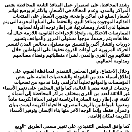
وشدد المحافظ، على استمرار عمل المنافذ التابعة للمحافظة بشتى
المراكز والمدن، وعدم المغالاة في الأسعار، والالتزام بوضع قوائم
لأسعار السلع في أماكن واضحة، وتدوين الأسعار على المنتجات
الغذائية الموجودة بمنافذ البيع، والتحفظ على السلع المخزنة التى يتم
ضبطها لدى التجار ومصادرتها، في إطار توجه الدولة لمجابهة
الممارسات الاحتكارية، واتخاذ الإجراءات القانونية اللازمة حيال أية
مخالفات يتم رصدها، موجهاً مسئولى المرور والمواقف بتسيير
دوريات وانتشار أكبر، والتنسيق مع مسئولى مجالس المدن لتيسير
الحركة المرورية فى أوقات الذروة تخفيفاً على المواطنين خلال
تنقلاتهم بين القرى والمدن، لشراء متطلباتهم وقضاء مصالحهم
ومداومة أعمالهم.
وخلال الاجتماع، وافق المجلس التنفيذي لمحافظة الفيوم، على
إطلاق أسماء عدد من الشهداء والشخصيات العامة على بعض
المؤسسات والمواقع تخليداً لذكراهم، ولما قدموه من تضحيات
وخدمات لرفعة مصرنا الغالية، كما وافق المجلس على تغيير الأسماء
غير اللائقة لعدد من القرى بمختلف مراكز المحافظة إلى أسماء
لائقة، فى إطار رؤية المبادرة الرئاسية لتوفير الحياة الكريمة مادياً
ومعنوياً للمواطنين بالريف المصري، فالحياة الكريمة ليست بنيان
وعمران فقط، وإنما الوجه الآخر منها بناء الإنسان وتوفير الأسماء
الكريمة لمكان إقامته.
كما وافق المجلس التنفيذي، على تغيير مسمى الطريق “الربع
دائري” الرابط بين مركزي أبشواي ويوسف الصديق، مروراً بطريق