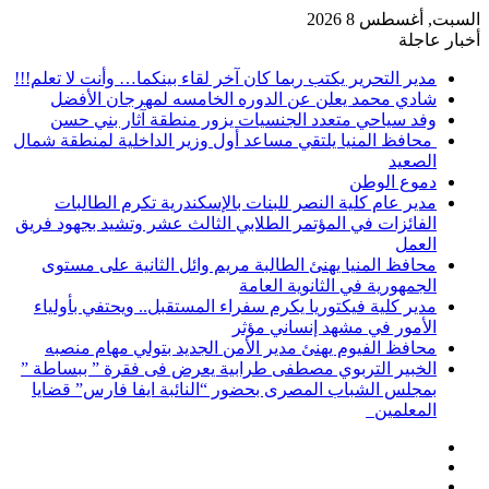
السبت, أغسطس 8 2026
أخبار عاجلة
مدير التحرير يكتب ربما كان آخر لقاء بينكما… وأنت لا تعلم!!!
شادي محمد يعلن عن الدوره الخامسه لمهرجان الأفضل
وفد سياحي متعدد الجنسيات يزور منطقة آثار بني حسن
محافظ المنيا يلتقي مساعد أول وزير الداخلية لمنطقة شمال
الصعيد
دموع الوطن
مدير عام كلية النصر للبنات بالإسكندرية تكرم الطالبات
الفائزات في المؤتمر الطلابي الثالث عشر وتشيد بجهود فريق
العمل
محافظ المنيا يهنئ الطالبة مريم وائل الثانية على مستوى
الجمهورية في الثانوية العامة
مدير كلية فيكتوريا يكرم سفراء المستقبل.. ويحتفي بأولياء
الأمور في مشهد إنساني مؤثر
محافظ الفيوم يهنئ مدير الأمن الجديد بتولي مهام منصبه
الخبير التربوي مصطفى طرابية يعرض فى فقرة ” ببساطة ”
بمجلس الشباب المصرى بحضور “النائبة ايفا فارس” قضايا
المعلمين
إضافة
مقال
عمود
تسجيل
عشوائي
جانبي