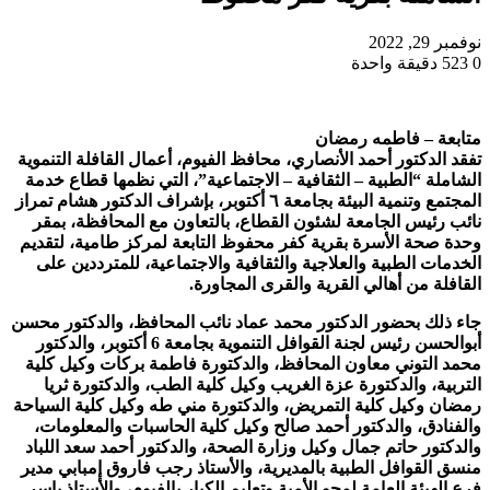
نوفمبر 29, 2022
0
523
دقيقة واحدة
متابعة – فاطمه رمضان
تفقد الدكتور أحمد الأنصاري، محافظ الفيوم، أعمال القافلة التنموية
الشاملة “الطبية – الثقافية – الاجتماعية”، التي نظمها قطاع خدمة
المجتمع وتنمية البيئة بجامعة ٦ أكتوبر، بإشراف الدكتور هشام تمراز
نائب رئيس الجامعة لشئون القطاع، بالتعاون مع المحافظة، بمقر
وحدة صحة الأسرة بقرية كفر محفوظ التابعة لمركز طامية، لتقديم
الخدمات الطبية والعلاجية والثقافية والاجتماعية، للمترددين على
القافلة من أهالي القرية والقرى المجاورة.
جاء ذلك بحضور الدكتور محمد عماد نائب المحافظ، والدكتور محسن
أبوالحسن رئيس لجنة القوافل التنموية بجامعة 6 أكتوبر، والدكتور
محمد التوني معاون المحافظ، والدكتورة فاطمة بركات وكيل كلية
التربية، والدكتورة عزة الغريب وكيل كلية الطب، والدكتورة ثريا
رمضان وكيل كلية التمريض، والدكتورة مني طه وكيل كلية السياحة
والفنادق، والدكتور أحمد صالح وكيل كلية الحاسبات والمعلومات،
والدكتور حاتم جمال وكيل وزارة الصحة، والدكتور أحمد سعد اللباد
منسق القوافل الطبية بالمديرية، والأستاذ رجب فاروق إمبابي مدير
فرع الهيئة العامة لمحو الأمية وتعليم الكبار بالفيوم، والأستاذ ياسر