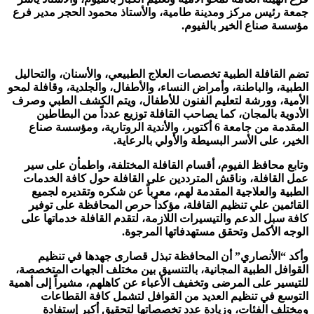
جمعة رئيس مركز ومدينة طامية، والأستاذ محمود الحجر مدير فرع
مؤسسة صناع الخير بالفيوم.
تضم القافلة الطبية تخصصات العلاج الطبيعي، والأسنان، والتحاليل
الطبية، والباطنة، وأمراض النساء، والأطفال، والجلدية، وقافلة لمحو
الأمية، وورشة لتعليم الفنون للأطفال، ويتم الكشف الطبي وصرف
الأدوية بالمجان، كما يصاحب القافلة توزيع عدداً من البطاطين
المقدمة من جامعة 6 أكتوبر، والأندية الروتارية، ومؤسسة صناع
الخير، على الأسر البسيطة والأولي بالرعاية.
وتابع محافظ الفيوم، أقسام القافلة المختلفة، واطمأن على سير
عمل القافلة، وناقش المترددين على القافلة حول كافة الخدمات
الطبية والعلاجية المقدمة لهم، معرباً عن شكره وتقديره لجميع
القائمين علي تنظيم القافلة، مؤكداً حرص المحافظة على توفير
كافة سبل الدعم والتيسيرات اللازمة، لتقدم القافلة خدماتها على
الوجه الأكمل وتحقق مستهدفاتها المرجوة.
وأكد “الأنصاري” أن المحافظة تبذل قصارى جهدها في تنظيم
القوافل الطبية المجانية، بالتنسيق بين مختلف الجهات المتخصصة،
للتيسير على المرضى وتخفيف الأعباء عن كاهلهم، مشيراً إلى أهمية
التوسع في تنظيم العديد من القوافل لتشمل كافة القطاعات
ومختلف الفئات، وزيادة عدد تخصصاتها لتحقيق أكبر إستفادة