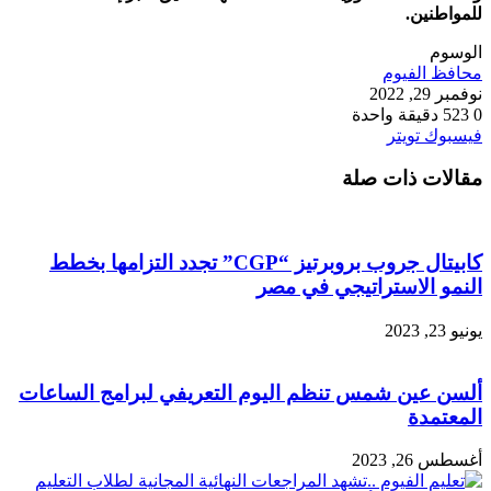
للمواطنين.
الوسوم
محافظ الفيوم
نوفمبر 29, 2022
0
523
دقيقة واحدة
طباعة
لينكدإن
مشاركة
بينتيريست
فيسبوك
تويتر
عبر
مقالات ذات صلة
البريد
كابيتال جروب بروبرتيز “CGP” تجدد التزامها بخطط
النمو الاستراتيجي في مصر
يونيو 23, 2023
ألسن عين شمس تنظم اليوم التعريفي لبرامج الساعات
المعتمدة
أغسطس 26, 2023