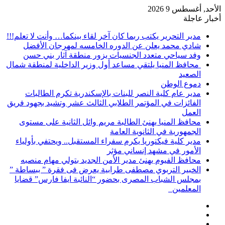
الأحد, أغسطس 9 2026
أخبار عاجلة
مدير التحرير يكتب ربما كان آخر لقاء بينكما… وأنت لا تعلم!!!
شادي محمد يعلن عن الدوره الخامسه لمهرجان الأفضل
وفد سياحي متعدد الجنسيات يزور منطقة آثار بني حسن
محافظ المنيا يلتقي مساعد أول وزير الداخلية لمنطقة شمال
الصعيد
دموع الوطن
مدير عام كلية النصر للبنات بالإسكندرية تكرم الطالبات
الفائزات في المؤتمر الطلابي الثالث عشر وتشيد بجهود فريق
العمل
محافظ المنيا يهنئ الطالبة مريم وائل الثانية على مستوى
الجمهورية في الثانوية العامة
مدير كلية فيكتوريا يكرم سفراء المستقبل.. ويحتفي بأولياء
الأمور في مشهد إنساني مؤثر
محافظ الفيوم يهنئ مدير الأمن الجديد بتولي مهام منصبه
الخبير التربوي مصطفى طرابية يعرض فى فقرة ” ببساطة ”
بمجلس الشباب المصرى بحضور “النائبة ايفا فارس” قضايا
المعلمين
إضافة
مقال
عمود
تسجيل
عشوائي
جانبي