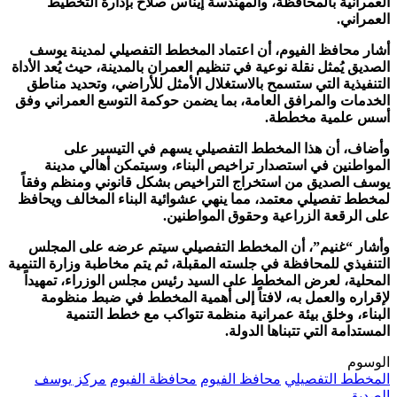
العمرانية بالمحافظة، والمهندسة إيناس صلاح بإدارة التخطيط
العمراني.
أشار محافظ الفيوم، أن اعتماد المخطط التفصيلي لمدينة يوسف
الصديق يُمثل نقلة نوعية في تنظيم العمران بالمدينة، حيث يُعد الأداة
التنفيذية التي ستسمح بالاستغلال الأمثل للأراضي، وتحديد مناطق
الخدمات والمرافق العامة، بما يضمن حوكمة التوسع العمراني وفق
أسس علمية مخططة.
وأضاف، أن هذا المخطط التفصيلي يسهم في التيسير على
المواطنين في استصدار تراخيص البناء، وسيتمكن أهالي مدينة
يوسف الصديق من استخراج التراخيص بشكل قانوني ومنظم وفقاً
لمخطط تفصيلي معتمد، مما ينهي عشوائية البناء المخالف ويحافظ
على الرقعة الزراعية وحقوق المواطنين.
وأشار “غنيم”، أن المخطط التفصيلي سيتم عرضه على المجلس
التنفيذي للمحافظة في جلسته المقبلة، ثم يتم مخاطبة وزارة التنمية
المحلية، لعرض المخطط على السيد رئيس مجلس الوزراء، تمهيداً
لإقراره والعمل به، لافتاً إلى أهمية المخطط في ضبط منظومة
البناء، وخلق بيئة عمرانية منظمة تتواكب مع خطط التنمية
المستدامة التي تتبناها الدولة.
الوسوم
المخطط التفصيلي
محافظ الفيوم
محافظة الفيوم
مركز يوسف
الصديق