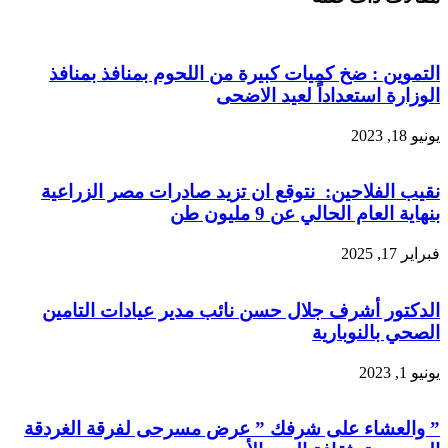
التموين : ضخ كميات كبيرة من اللحوم بمنافذ بمنافذ
الوزارة استعداداً لعيد الاضحى
يونيو 18, 2023
نقيب الفلاحين: نتوقع ان تزيد صادرات مصر الزراعية
بنهاية العام الحالي عن 9 مليون طن
فبراير 17, 2025
الدكتور أشرف جلال حسن نائب مدير عيادات التامين
الصحي بالنوبارية
يونيو 1, 2023
” والعشاء على شرفك ” عرض مسرحى لفرقة الغردقة