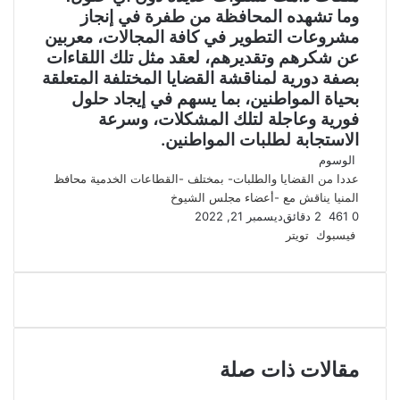
وما تشهده المحافظة من طفرة في إنجاز
مشروعات التطوير في كافة المجالات، معربين
عن شكرهم وتقديرهم، لعقد مثل تلك اللقاءات
بصفة دورية لمناقشة القضايا المختلفة المتعلقة
بحياة المواطنين، بما يسهم في إيجاد حلول
فورية وعاجلة لتلك المشكلات، وسرعة
الاستجابة لطلبات المواطنين.
الوسوم
عددا من القضايا والطلبات- بمختلف -القطاعات الخدمية
محافظ
المنيا يناقش مع -أعضاء مجلس الشيوخ
0
461
2 دقائق
ديسمبر 21, 2022
لينكدإن
طباعة
مشاركة
بينتيريست
فيسبوك
تويتر
عبر
البريد
مقالات ذات صلة