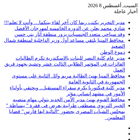
السبت, أغسطس 8 2026
أخبار عاجلة
مدير التحرير يكتب ربما كان آخر لقاء بينكما… وأنت لا تعلم!!!
شادي محمد يعلن عن الدوره الخامسه لمهرجان الأفضل
وفد سياحي متعدد الجنسيات يزور منطقة آثار بني حسن
محافظ المنيا يلتقي مساعد أول وزير الداخلية لمنطقة شمال
الصعيد
دموع الوطن
مدير عام كلية النصر للبنات بالإسكندرية تكرم الطالبات
الفائزات في المؤتمر الطلابي الثالث عشر وتشيد بجهود فريق
العمل
محافظ المنيا يهنئ الطالبة مريم وائل الثانية على مستوى
الجمهورية في الثانوية العامة
مدير كلية فيكتوريا يكرم سفراء المستقبل.. ويحتفي بأولياء
الأمور في مشهد إنساني مؤثر
محافظ الفيوم يهنئ مدير الأمن الجديد بتولي مهام منصبه
الخبير التربوي مصطفى طرابية يعرض فى فقرة ” ببساطة ”
بمجلس الشباب المصرى بحضور “النائبة ايفا فارس” قضايا
المعلمين
إضافة
مقال
عمود
تسجيل
عشوائي
جانبي