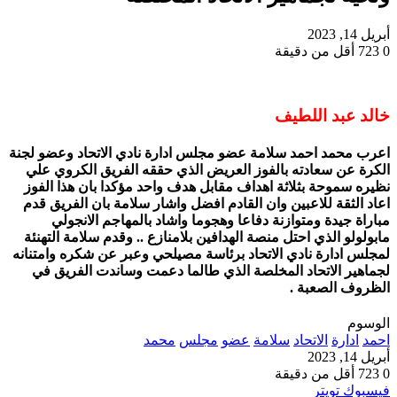
أبريل 14, 2023
0
723
أقل من دقيقة
خالد عبد اللطيف
اعرب محمد احمد سلامة عضو مجلس ادارة نادي الاتحاد وعضو لجنة
الكرة عن سعادته بالفوز العريض الذي حققه الفريق الكروي علي
نظيره سموحة بثلاثة اهداف مقابل هدف واحد مؤكدا بان هذا الفوز
اعاد الثقة للاعبين وان القادم افضل واشار سلامة بان الفريق قدم
مباراة جيدة ومتوازنة دفاعا وهجوما واشاد بالمهاجم الانجولي
مابولولو الذي احتل منصة الهدافين بلامنازع .. وقدم سلامة التهنئة
لمجلس ادارة نادي الاتحاد برئاسة مصيلحي وعبر عن شكره وامتنانه
لجماهير الاتحاد المخلصة الذي طالما دعمت وساندت الفريق في
الظروف الصعبة .
الوسوم
احمد
ادارة
الاتحاد
سلامة
عضو
مجلس
محمد
أبريل 14, 2023
0
723
أقل من دقيقة
طباعة
لينكدإن
مشاركة
بينتيريست
فيسبوك
تويتر